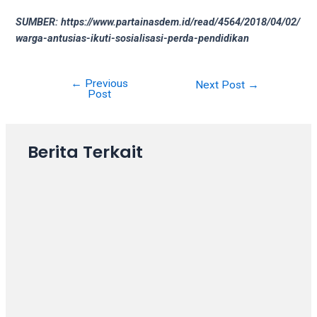
your
SUMBER: https://www.partainasdem.id/read/4564/2018/04/02/
favorite
warga-antusias-ikuti-sosialisasi-perda-pendidikan
one:
amateur
porn
←
Previous
Next Post
→
videos,
Post
anal,
big
ass,
Berita Terkait
blonde,
brunette,
etc.
You
will
also
find
gay
and
transsexual