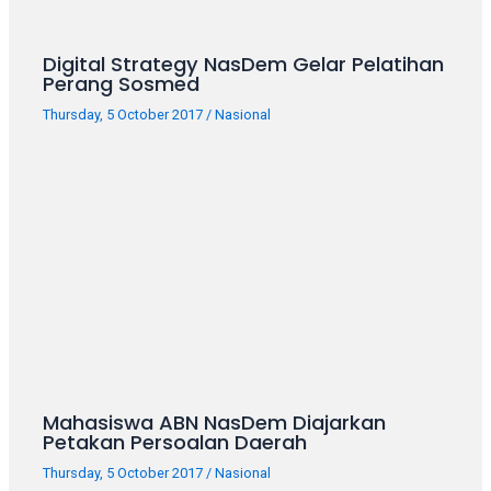
porn
videos
in
Digital Strategy NasDem Gelar Pelatihan
their
Perang Sosmed
corresponding
Thursday, 5 October 2017
/
Nasional
sections
on
our
website.
Watching
porn
videos
is
completely
free!
Mahasiswa ABN NasDem Diajarkan
Petakan Persoalan Daerah
Thursday, 5 October 2017
/
Nasional