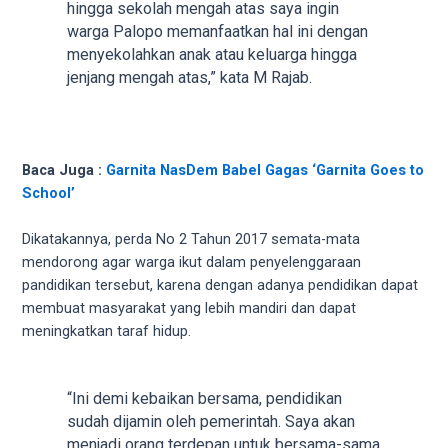
hingga sekolah mengah atas saya ingin
5
warga Palopo memanfaatkan hal ini dengan
working
menyekolahkan anak atau keluarga hingga
days.
jenjang mengah atas,” kata M Rajab.
You
can
also
use
Baca Juga :
Garnita NasDem Babel Gagas ‘Garnita Goes to
our
School’
embed
code
Dikatakannya, perda No 2 Tahun 2017 semata-mata
to
mendorong agar warga ikut dalam penyelenggaraan
share
pandidikan tersebut, karena dengan adanya pendidikan dapat
our
membuat masyarakat yang lebih mandiri dan dapat
porn
meningkatkan taraf hidup.
videos
on
other
“Ini demi kebaikan bersama, pendidikan
websites.
sudah dijamin oleh pemerintah. Saya akan
On
menjadi orang terdepan untuk bersama-sama