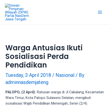
18Tube.tv
is
a
free
hosting
service
for
porn
Warga Antusias Ikuti
videos.
Sosialisasi Perda
You
can
Pendidikan
create
your
Tuesday, 3 April 2018
/
Nasional
/ By
verified
adminnasdemjateng
user
account
PALOPO, (2 April):
Ratusan warga di Jl Cakalang, Kecamatan
to
Wara Timur, Kota Palopo Sulawesi Selatan, mengikuti
upload
sosialisasi Wajib Pendidikan Menengah, Senin (2/4).
porn