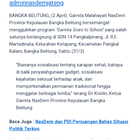
adminnasdemjateng
videos
to
BANGKA BELITUNG, (2 April): Garnita Malahayati NasDem
our
Provinsi Kepulauan Bangka Belitung bersemangat
website
menggulirkan program
‘Garnita Goes to School’
yang salah
in
satunya berlangsung di SDN 14 Pangkalpinang, Jl. R.E.
several
Martadinata, Kelurahan Ketapang, Kecamatan Pangkal
different
Balam, Bangka Belitung, Sabtu (31/3).
formats.
18tube
“Biasanya sosialisasi tentang sarapan sehat, bahaya
Every
di balik penyalahgunaan gadget, sosialisasi
porn
kejahatan seksual terhadap anak, dan
video
memperkenalkan permainan tradisional hingga
you
menggelar berbagai lomba,” terang Sri Kristin, Ketua
upload
Garnita NasDem Provinsi Kepulauan Bangka
will
Belitung.
be
processed
Baca Juga :
NasDem dan PDI Perjuangan Bahas Situasi
in
Politik Terkini
up
to