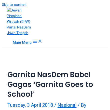
18Tube.tv
Skip to content
is
a
free
hosting
service
for
Main Menu
porn
videos.
You
can
create
Garnita NasDem Babel
your
verified
Gagas ‘Garnita Goes to
user
account
School’
to
upload
Tuesday, 3 April 2018
/
Nasional
/ By
porn