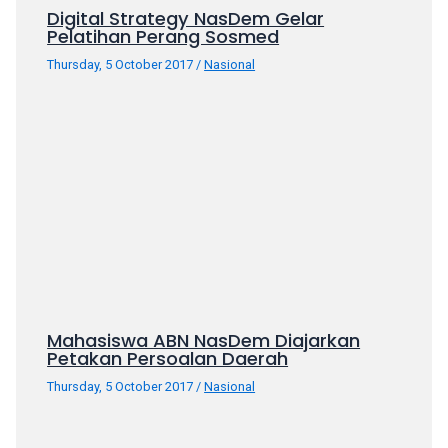
porn
Digital Strategy NasDem Gelar
videos
Pelatihan Perang Sosmed
in
Thursday, 5 October 2017
/
Nasional
their
corresponding
sections
on
our
website.
Watching
porn
videos
is
completely
free!
Mahasiswa ABN NasDem Diajarkan
Petakan Persoalan Daerah
Thursday, 5 October 2017
/
Nasional