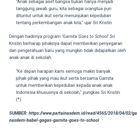
“Anak sebagai aset bangsa bukan hanya menjadi
18Tube.tv
tanggung jawab guru, kita sebagai orangtua pun
you’ll
dituntut untuk ikut serta menunjukan kepedulian
also
tentang perkembangan anak kita,” ujar Sri Kristin.
find
exclusive
Dengan hadirnya program
‘Garnita Goes to School’
Sri
porn
Kristin berharap pihaknya dapat memberikan penyegaran
productions
dan pengetahuan baru yang mungkin tidak didapatkan oleh
shot
anak-anak di sekolah.
by
ourselves.
“Ke depan harapan kami semoga makin banyak
Surf
pihak-pihak yang mau ikut serta bersama Garnita
around
untuk memberikan kepedulian kepada anak-anak
each
Indonesia khususnya di sekolah,” pungkas Sri Kristin.
of
(*)
our
categorized
SUMBER: https://www.partainasdem.id/read/4565/2018/04/02/ga
sex
nasdem-babel-gagas-garnita-goes-to-school
sections
and
choose