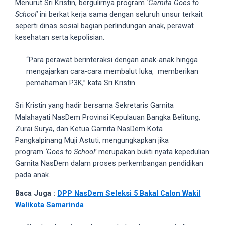
Menurut Sri Kristin, bergulirnya program
‘Garnita Goes to
5
School’
ini berkat kerja sama dengan seluruh unsur terkait
working
seperti dinas sosial bagian perlindungan anak, perawat
days.
kesehatan serta kepolisian.
You
can
“Para perawat berinteraksi dengan anak-anak hingga
also
mengajarkan cara-cara membalut luka, memberikan
use
pemahaman P3K,” kata Sri Kristin.
our
embed
Sri Kristin yang hadir bersama Sekretaris Garnita
code
Malahayati NasDem Provinsi Kepulauan Bangka Belitung,
to
Zurai Surya, dan Ketua Garnita NasDem Kota
share
Pangkalpinang Muji Astuti, mengungkapkan jika
our
program
‘Goes to School’
merupakan bukti nyata kepedulian
porn
Garnita NasDem dalam proses perkembangan pendidikan
videos
pada anak.
on
Baca Juga :
DPP NasDem Seleksi 5 Bakal Calon Wakil
other
Walikota Samarinda
websites.
On