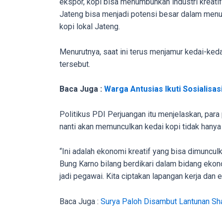
ekspor, kopi bisa menumbuhkan industri kreatif
porn
Jateng bisa menjadi potensi besar dalam menum
videos
kopi lokal Jateng.
to
our
Menurutnya, saat ini terus menjamur kedai-keda
website
tersebut.
in
several
Baca Juga :
Warga Antusias Ikuti Sosialisa
different
formats.
Politikus PDI Perjuangan itu menjelaskan, para
18tube
nanti akan memunculkan kedai kopi tidak hanya
Every
porn
“Ini adalah ekonomi kreatif yang bisa dimuncul
video
Bung Karno bilang berdikari dalam bidang ekon
you
jadi pegawai. Kita ciptakan lapangan kerja dan e
upload
will
Baca Juga :
Surya Paloh Disambut Lantunan Sh
be
processed