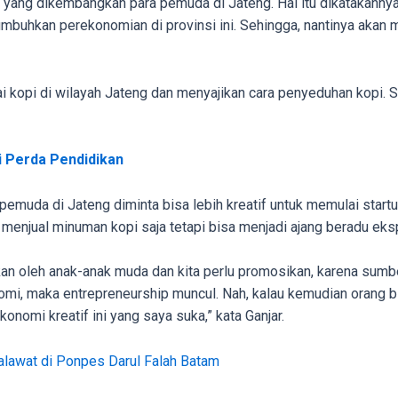
 yang dikembangkan para pemuda di Jateng. Hal itu dikatakannya,
buhkan perekonomian di provinsi ini. Sehingga, nantinya akan 
i kopi di wilayah Jateng dan menyajikan cara penyeduhan kopi. Se
si Perda Pendidikan
 pemuda di Jateng diminta bisa lebih kreatif untuk memulai start
 menjual minuman kopi saja tetapi bisa menjadi ajang beradu ek
kan oleh anak-anak muda dan kita perlu promosikan, karena sumbe
omi, maka entrepreneurship muncul. Nah, kalau kemudian orang b
konomi kreatif ini yang saya suka,” kata Ganjar.
alawat di Ponpes Darul Falah Batam