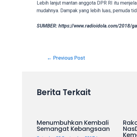
Lebih lanjut mantan anggota DPR RI itu menjela
in
mudahnya. Dampak yang lebih luas, pemuda tid
up
to
SUMBER: https://www.radioidola.com/2018/ga
5
working
days.
You
←
Previous Post
can
also
use
our
embed
Berita Terkait
code
to
share
our
Menumbuhkan Kembali
Rako
porn
Semangat Kebangsaan
Nas
Kem
videos