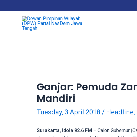
18Tube.tv
is
a
free
hosting
service
for
porn
videos.
You
can
Ganjar: Pemuda Za
create
Mandiri
your
verified
user
Tuesday, 3 April 2018
/
Headline
,
account
to
Surakarta, Idola 92.6 FM
– Calon Gubernur (Ca
upload