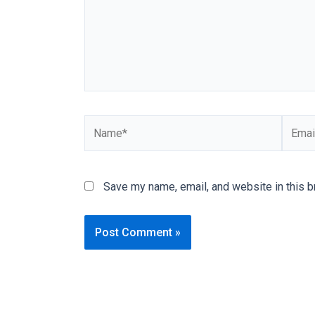
our
categorized
sex
sections
and
choose
your
favorite
one:
amateur
Save my name, email, and website in this b
porn
videos,
anal,
big
ass,
blonde,
brunette,
etc.