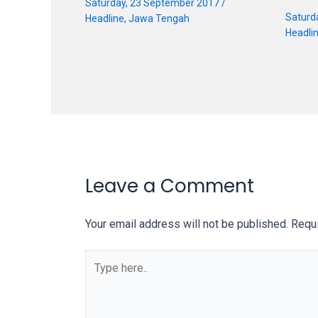
Saturday, 23 September 2017
/
on
Saturd
Headline
,
Jawa Tengah
other
Headli
websites.
On
18Tube.tv
you’ll
also
find
exclusive
porn
Leave a Comment
productions
shot
Your email address will not be published.
Requi
by
ourselves.
Surf
around
each
of