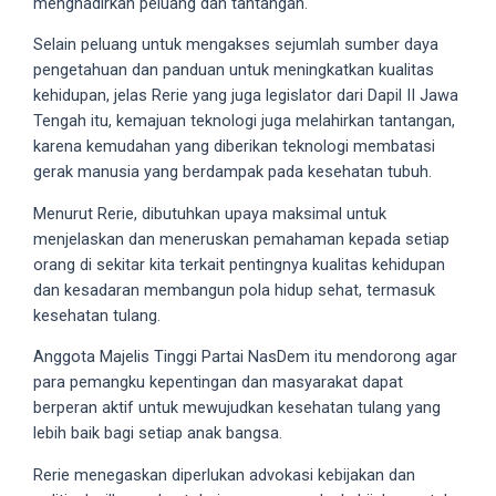
menghadirkan peluang dan tantangan.
18Tube.tv
you’ll
Selain peluang untuk mengakses sejumlah sumber daya
also
pengetahuan dan panduan untuk meningkatkan kualitas
find
kehidupan, jelas Rerie yang juga legislator dari Dapil II Jawa
exclusive
Tengah itu, kemajuan teknologi juga melahirkan tantangan,
porn
karena kemudahan yang diberikan teknologi membatasi
productions
gerak manusia yang berdampak pada kesehatan tubuh.
shot
Menurut Rerie, dibutuhkan upaya maksimal untuk
by
menjelaskan dan meneruskan pemahaman kepada setiap
ourselves.
orang di sekitar kita terkait pentingnya kualitas kehidupan
Surf
dan kesadaran membangun pola hidup sehat, termasuk
around
kesehatan tulang.
each
of
Anggota Majelis Tinggi Partai NasDem itu mendorong agar
our
para pemangku kepentingan dan masyarakat dapat
categorized
berperan aktif untuk mewujudkan kesehatan tulang yang
sex
lebih baik bagi setiap anak bangsa.
sections
and
Rerie menegaskan diperlukan advokasi kebijakan dan
choose