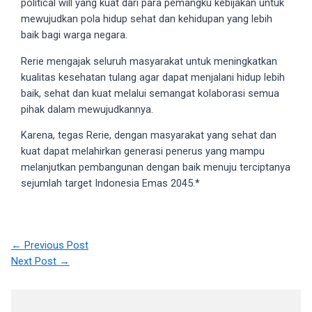
political will yang kuat dari para pemangku kebijakan untuk
your
mewujudkan pola hidup sehat dan kehidupan yang lebih
favorite
baik bagi warga negara.
one:
Rerie mengajak seluruh masyarakat untuk meningkatkan
amateur
kualitas kesehatan tulang agar dapat menjalani hidup lebih
porn
baik, sehat dan kuat melalui semangat kolaborasi semua
videos,
pihak dalam mewujudkannya.
anal,
big
Karena, tegas Rerie, dengan masyarakat yang sehat dan
ass,
kuat dapat melahirkan generasi penerus yang mampu
blonde,
melanjutkan pembangunan dengan baik menuju terciptanya
brunette,
sejumlah target Indonesia Emas 2045.*
etc.
You
will
also
Post
←
Previous Post
find
navigation
Next Post
→
gay
and
transsexual