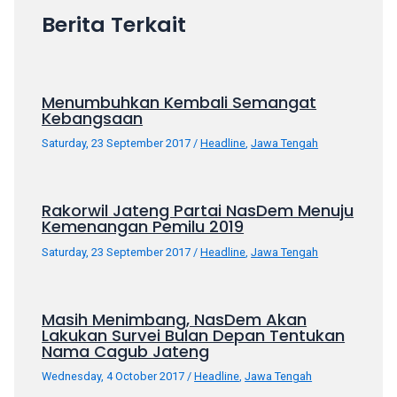
porn
Berita Terkait
videos
in
their
corresponding
Menumbuhkan Kembali Semangat
sections
Kebangsaan
on
Saturday, 23 September 2017
/
Headline
,
Jawa Tengah
our
website.
Watching
Rakorwil Jateng Partai NasDem Menuju
porn
Kemenangan Pemilu 2019
videos
Saturday, 23 September 2017
/
Headline
,
Jawa Tengah
is
completely
free!
Masih Menimbang, NasDem Akan
Lakukan Survei Bulan Depan Tentukan
Nama Cagub Jateng
Wednesday, 4 October 2017
/
Headline
,
Jawa Tengah