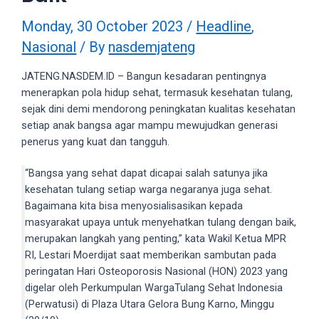
videos
to
Monday, 30 October 2023
/
Headline
,
our
Nasional
/ By
nasdemjateng
website
in
JATENG.NASDEM.ID – Bangun kesadaran pentingnya
several
menerapkan pola hidup sehat, termasuk kesehatan tulang,
different
sejak dini demi mendorong peningkatan kualitas kesehatan
formats.
setiap anak bangsa agar mampu mewujudkan generasi
18tube
penerus yang kuat dan tangguh.
Every
porn
“Bangsa yang sehat dapat dicapai salah satunya jika
video
kesehatan tulang setiap warga negaranya juga sehat.
you
Bagaimana kita bisa menyosialisasikan kepada
upload
masyarakat upaya untuk menyehatkan tulang dengan baik,
will
merupakan langkah yang penting,” kata Wakil Ketua MPR
be
RI, Lestari Moerdijat saat memberikan sambutan pada
processed
peringatan Hari Osteoporosis Nasional (HON) 2023 yang
in
digelar oleh Perkumpulan WargaTulang Sehat lndonesia
up
(Perwatusi) di Plaza Utara Gelora Bung Karno, Minggu
to