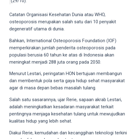
(29/10).
5
working
Catatan Organisasi Kesehatan Dunia atau WHO,
days.
osteoporosis merupakan salah satu dari 10 penyakit
You
degeneratif utama di dunia.
can
Bahkan, International Osteoporosis Foundation (IOF)
also
memperkirakan jumlah penderita osteoporosis pada
use
populasi berusia 60 tahun ke atas di Indonesia akan
our
meningkat menjadi 288 juta orang pada 2050.
embed
code
Menurut Lestari, peringatan HON bertujuan membangun
to
dan membentuk pola serta gaya hidup sehat masyarakat
share
agar di masa depan bebas masalah tulang.
our
porn
Salah satu sasarannya, ujar Rerie, sapaan akrab Lestari,
videos
adalah meningkatkan kesadaran masyarakat terkait
on
pentingnya menjaga kesehatan tulang untuk mewujudkan
other
kualitas hidup yang lebih sehat.
websites.
Diakui Rerie, kemudahan dan kecanggihan teknologi terkini
On