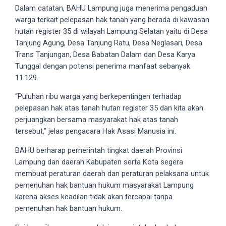
Dalam catatan, BAHU Lampung juga menerima pengaduan
your
warga terkait pelepasan hak tanah yang berada di kawasan
favorite
hutan register 35 di wilayah Lampung Selatan yaitu di Desa
one:
Tanjung Agung, Desa Tanjung Ratu, Desa Neglasari, Desa
amateur
Trans Tanjungan, Desa Babatan Dalam dan Desa Karya
porn
Tunggal dengan potensi penerima manfaat sebanyak
videos,
11.129.
anal,
big
“Puluhan ribu warga yang berkepentingen terhadap
ass,
pelepasan hak atas tanah hutan register 35 dan kita akan
blonde,
perjuangkan bersama masyarakat hak atas tanah
brunette,
tersebut,” jelas pengacara Hak Asasi Manusia ini.
etc.
You
BAHU berharap pernerintah tingkat daerah Provinsi
will
Lampung dan daerah Kabupaten serta Kota segera
also
membuat peraturan daerah dan peraturan pelaksana untuk
find
pemenuhan hak bantuan hukum masyarakat Lampung
gay
karena akses keadilan tidak akan tercapai tanpa
and
pemenuhan hak bantuan hukum.
transsexual