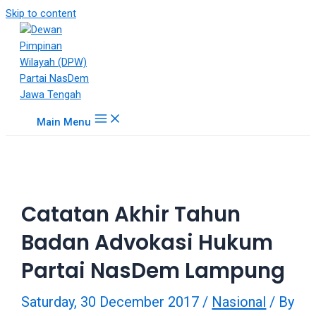
18Tube.tv
Skip to content
is
a
free
hosting
service
for
Main Menu
porn
videos.
You
can
create
Catatan Akhir Tahun
your
verified
Badan Advokasi Hukum
user
account
Partai NasDem Lampung
to
upload
Saturday, 30 December 2017
/
Nasional
/ By
porn