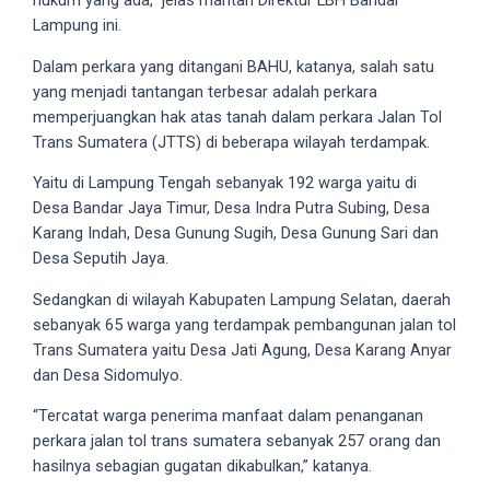
hukum yang ada,” jelas mantan Direktur LBH Bandar
18Tube.tv
Lampung ini.
you’ll
also
Dalam perkara yang ditangani BAHU, katanya, salah satu
find
yang menjadi tantangan terbesar adalah perkara
exclusive
memperjuangkan hak atas tanah dalam perkara Jalan Tol
porn
Trans Sumatera (JTTS) di beberapa wilayah terdampak.
productions
Yaitu di Lampung Tengah sebanyak 192 warga yaitu di
shot
Desa Bandar Jaya Timur, Desa Indra Putra Subing, Desa
by
Karang Indah, Desa Gunung Sugih, Desa Gunung Sari dan
ourselves.
Desa Seputih Jaya.
Surf
around
Sedangkan di wilayah Kabupaten Lampung Selatan, daerah
each
sebanyak 65 warga yang terdampak pembangunan jalan tol
of
Trans Sumatera yaitu Desa Jati Agung, Desa Karang Anyar
our
dan Desa Sidomulyo.
categorized
sex
“Tercatat warga penerima manfaat dalam penanganan
sections
perkara jalan tol trans sumatera sebanyak 257 orang dan
and
hasilnya sebagian gugatan dikabulkan,” katanya.
choose