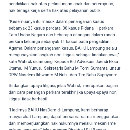
pendidikan, hak atas perlindungan anak dan perempuan,
5
hak tenaga kerja serta hak atas pelayanan publik.
working
days.
“Kesemuanya itu masuk dalam penanganan kasus
You
sebanyak 23 kasus perdata, 30 kasus Pidana, 1 perkara
can
Tata Usaha Negara dan beberapa ditangani dalam ranah
also
perkara keluarga sebanyak 11 kasus pada pengadilan
use
Agama. Dalam penanganan kasus, BAHU Lampung selalu
our
mengupayakan langkah non litigasi sebagai tindakan awal,”
embed
kata Wahrul, didampingi Kepada Bid Advokasi Juendi Eksa
code
Utama, M Yunus, Sekretaris Bahu M Tomi Sumanta, unsur
to
DPW Nasdem Ikhwanto M Nuh, dan Tim Bahu Supriyanto.
share
Sedangkan upaya litigasi, jelas Wahrul, merupakan bagian
our
dari cara penangan perkara terakhir jika upaya-upaya non
porn
litigasi tidak berhasil.
videos
on
“Hadirnya BAHU NasDem di Lampung, kami berharap
other
masyarakat Lampung dapat bersama-sama menggunakan
websites.
dan memperjuangkan hak hukumnya melalui mekanisme
On