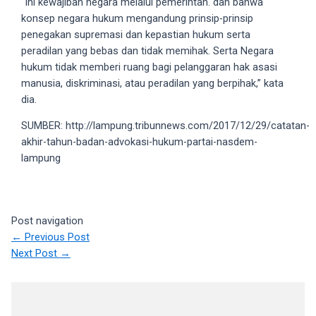
“Ini kewajiban negara melalui pemerintah. dan bahwa
porn
konsep negara hukum mengandung prinsip-prinsip
videos
penegakan supremasi dan kepastian hukum serta
in
peradilan yang bebas dan tidak memihak. Serta Negara
their
hukum tidak memberi ruang bagi pelanggaran hak asasi
corresponding
manusia, diskriminasi, atau peradilan yang berpihak,” kata
sections
dia.
on
our
SUMBER: http://lampung.tribunnews.com/2017/12/29/catatan-
website.
akhir-tahun-badan-advokasi-hukum-partai-nasdem-
Watching
lampung
porn
videos
is
completely
Post navigation
free!
←
Previous Post
Next Post
→