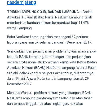
nasdemjateng
videos
to
TRIBUNLAMPUNG.CO.ID, BANDAR LAMPUNG –
Badan
our
Advokasi Hukum (Bahu) Partai NasDem Lampung telah
website
memberikan bantuan hukum bermanfaat bagi 11.476
in
warga Lampung.
several
different
Bahu NasDem Lampung telah menangani 62 perkara
formats.
laporan yang masuk selama Januari – Desember 2017.
18tube
Every
“Pengaduan dan penanganan problem hukum masyarakat
porn
kepada BAHU Lampung, kami tangani dan perjuangkan
video
secara profesional. Itu komitmen kami,” kata Ketua Badan
you
Advokasi Hukum (BAHU) NasDem Lampung, Wahrul Fauzi
upload
Silalahi, dalam konferensi pers akhir tahun, di Kantornya
will
Jalan Khairil Anwar Kota Bandar Lampung, Jumat, 29
be
Desember 2017.
processed
Menurut Wahrul, problem hukum yang ditangani BAHU
in
NasDem Lampung diantaranya masalah hak atas tanah
up
dan tempat tinggal, hak atas lingkungan, hak atas
to