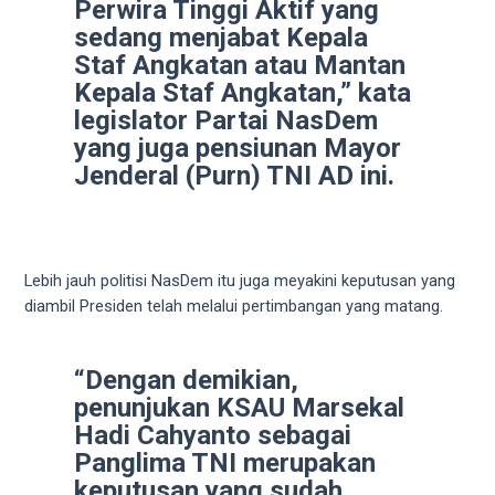
Perwira Tinggi Aktif yang
5
sedang menjabat Kepala
working
Staf Angkatan atau Mantan
days.
Kepala Staf Angkatan,” kata
You
can
legislator Partai NasDem
also
yang juga pensiunan Mayor
use
Jenderal (Purn) TNI AD ini.
our
embed
code
to
Lebih jauh politisi NasDem itu juga meyakini keputusan yang
share
diambil Presiden telah melalui pertimbangan yang matang.
our
porn
videos
“Dengan demikian,
on
penunjukan KSAU Marsekal
other
Hadi Cahyanto sebagai
websites.
Panglima TNI merupakan
On
keputusan yang sudah