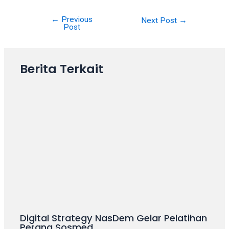
your
favorite
←
Previous
Next Post
→
Post
one:
amateur
porn
Berita Terkait
videos,
anal,
big
ass,
blonde,
brunette,
etc.
You
will
also
find
gay
and
Digital Strategy NasDem Gelar Pelatihan
transsexual
Perang Sosmed