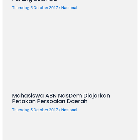
porn
videos
Thursday, 5 October 2017
/
Nasional
in
their
corresponding
sections
on
our
website.
Watching
porn
videos
is
completely
Mahasiswa ABN NasDem Diajarkan
Petakan Persoalan Daerah
free!
Thursday, 5 October 2017
/
Nasional