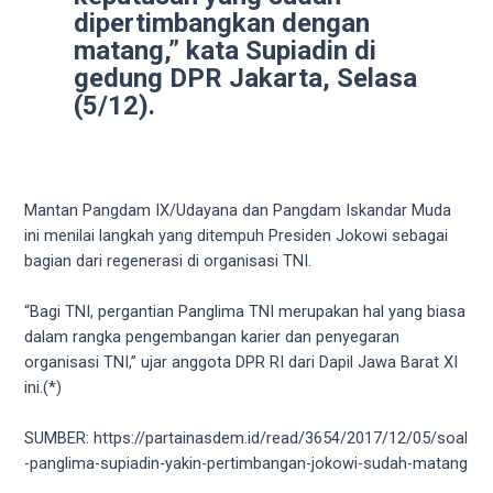
18Tube.tv
dipertimbangkan dengan
you’ll
matang,” kata Supiadin di
also
gedung DPR Jakarta, Selasa
find
(5/12).
exclusive
porn
productions
shot
by
Mantan Pangdam IX/Udayana dan Pangdam Iskandar Muda
ourselves.
ini menilai langkah yang ditempuh Presiden Jokowi sebagai
Surf
bagian dari regenerasi di organisasi TNI.
around
each
“Bagi TNI, pergantian Panglima TNI merupakan hal yang biasa
of
dalam rangka pengembangan karier dan penyegaran
our
organisasi TNI,” ujar anggota DPR RI dari Dapil Jawa Barat XI
categorized
ini.(*)
sex
sections
SUMBER: https://partainasdem.id/read/3654/2017/12/05/soal
and
-panglima-supiadin-yakin-pertimbangan-jokowi-sudah-matang
choose