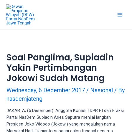
18Tube.tv
is
a
free
hosting
service
for
porn
Soal Panglima, Supiadin
videos.
Yakin Pertimbangan
You
can
Jokowi Sudah Matang
create
your
Wednesday, 6 December 2017
/
Nasional
/ By
verified
nasdemjateng
user
account
JAKARTA, (5 Desember): Anggota Komisi I DPR RI dari Fraksi
to
Partai NasDem Supiadin Aries Saputra menilai langkah
upload
Presiden Joko Widodo (Jokowi) yang mengajukan nama
porn
Marsekal Hadi Tjahjanto sebagai calon tunggal penerus