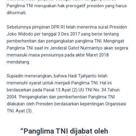
videos
Panglima TNI merupakan hak prerogatif presiden yang harus
to
dihormati.
our
website
Sebelumnya pimpinan DPR RI telah menerima surat Presiden
in
Joko Widodo per tanggal 3 Des 2017 yang berisi tentang
several
pemberhentian dan pengangkatan panglima TNI. Mengingat
different
Panglima TNI saat ini Jenderal Gatot Nurmantyo akan segera
formats.
memasuki masa pensiunnya pada akhir Maret 2018
18tube
mendatang.
Every
porn
Supiadin menerangkan, bahwa Hadi Tjahjanto telah
video
memenuhi syarat untuk menjadi Panglima TNI. Hal ini
you
berdasarkan pada Pasal 13 Ayat (2) UU TNI No. 34 Tahun
upload
2004. ‘Pengangkatan dan pemberhentian Panglima TNI
will
dilakukan oleh Presiden berdasarkan kepentingan Organisasi
be
TNI. Ayat (3).
processed
in
up
“Panglima TNI dijabat oleh
to