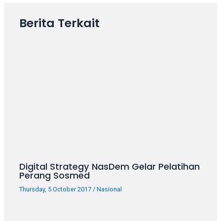
porn
videos
Berita Terkait
in
their
corresponding
sections
on
our
website.
Watching
porn
videos
is
completely
free!
Digital Strategy NasDem Gelar Pelatihan
Perang Sosmed
Thursday, 5 October 2017
/
Nasional