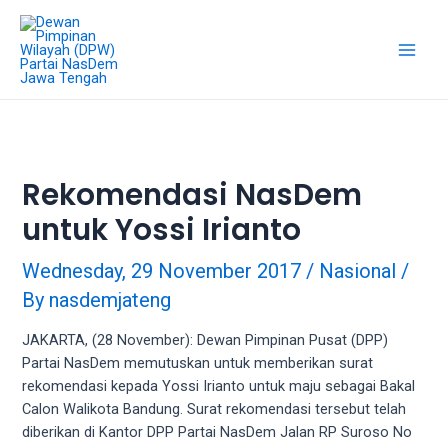
18Tube.tv
is
a
free
hosting
service
for
porn
Rekomendasi NasDem
videos.
untuk Yossi Irianto
You
can
create
Wednesday, 29 November 2017
/
Nasional
/
your
By
nasdemjateng
verified
user
JAKARTA, (28 November): Dewan Pimpinan Pusat (DPP)
account
Partai NasDem memutuskan untuk memberikan surat
to
rekomendasi kepada Yossi Irianto untuk maju sebagai Bakal
upload
Calon Walikota Bandung. Surat rekomendasi tersebut telah
porn
diberikan di Kantor DPP Partai NasDem Jalan RP Suroso No