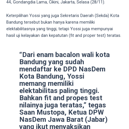
videos
44, Gondangdia Lama, Cikini, Jakarta, Selasa (28/11).
to
our
Keterpilihan Yossi yang juga Sekretaris Daerah (Sekda) Kota
website
Bandung tersebut bukan hanya karena memiliki
in
elektabilitasnya yang tinggi, tetapi Yossi juga mempunyai
several
hasil uji kelayakan dan kepatutan (fit and proper test) teratas.
different
formats.
18tube
“Dari enam bacalon wali kota
Every
Bandung yang sudah
porn
mendaftar ke DPD NasDem
video
Kota Bandung, Yossi
you
memang memiliki
upload
elektabilitas paling tinggi.
will
Bahkan fit and propes test
be
nilainya juga teratas,” tegas
processed
Saan Mustopa, Ketua DPW
in
NasDem Jawa Barat (Jabar)
up
yang ikut menyaksikan
to