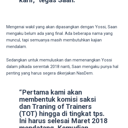
18Tube.tv
you’ll
also
find
exclusive
Mengenai wakil yang akan dipasangkan dengan Yossi, Saan
porn
mengaku belum ada yang final. Ada beberapa nama yang
productions
muncul, tapi semuanya masih membutuhkan kajian
shot
mendalam.
by
ourselves.
Sedangkan untuk memuluskan dan memenangkan Yossi
Surf
dalam pilkada serentak 2018 nanti, Saan mengaku punya hal
around
penting yang harus segera dikerjakan NasDem.
each
of
“Pertama kami akan
our
membentuk komisi saksi
categorized
dan Traning of Trainers
sex
sections
(TOT) hingga di tingkat tps.
and
Ini harus selesai Maret 2018
choose
mendatang. Kemudian