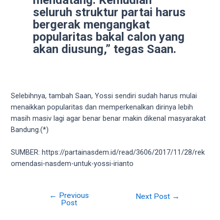
your
seluruh struktur partai harus
favorite
bergerak mengangkat
one:
popularitas bakal calon yang
amateur
akan diusung,” tegas Saan.
porn
videos,
anal,
big
Selebihnya, tambah Saan, Yossi sendiri sudah harus mulai
ass,
menaikkan popularitas dan memperkenalkan dirinya lebih
blonde,
masih masiv lagi agar benar benar makin dikenal masyarakat
brunette,
Bandung.(*)
etc.
You
SUMBER: https://partainasdem.id/read/3606/2017/11/28/rek
will
omendasi-nasdem-untuk-yossi-irianto
also
find
gay
←
Previous
Next Post
→
and
Post
transsexual