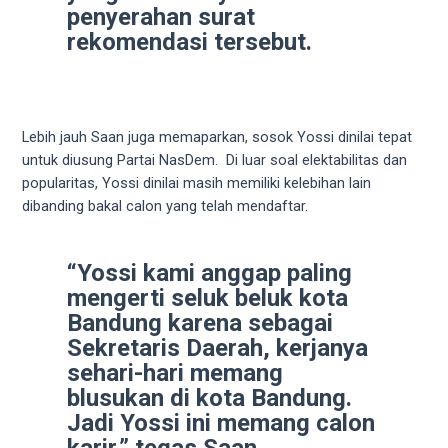
penyerahan surat
5
working
rekomendasi tersebut.
days.
You
can
also
Lebih jauh Saan juga memaparkan, sosok Yossi dinilai tepat
use
untuk diusung Partai NasDem. Di luar soal elektabilitas dan
our
popularitas, Yossi dinilai masih memiliki kelebihan lain
embed
dibanding bakal calon yang telah mendaftar.
code
to
share
“Yossi kami anggap paling
our
mengerti seluk beluk kota
porn
Bandung karena sebagai
videos
Sekretaris Daerah, kerjanya
on
sehari-hari memang
other
blusukan di kota Bandung.
websites.
Jadi Yossi ini memang calon
On
karir,” tegas Saan.