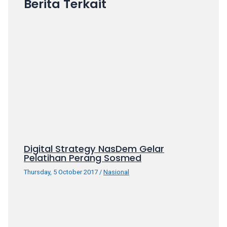
Berita Terkait
your
favorite
one:
amateur
porn
videos,
anal,
big
ass,
blonde,
brunette,
etc.
Digital Strategy NasDem Gelar
You
Pelatihan Perang Sosmed
will
Thursday, 5 October 2017
/
Nasional
also
find
gay
and
transsexual