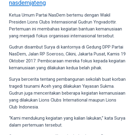
nasdemjateng
videos
to
Ketua Umum Partai NasDem bertemu dengan Wakil
our
Presiden Lions Clubs Internasional Gudrun Yngvadottir.
website
Pertemuan ini membahas kegiatan bantuan kemanusiaan
in
yang menjadi fokus organisasi internasional tersebut.
several
different
Gudrun disambut Surya di kantornya di Gedung DPP Partai
formats.
NasDem, Jalan RP Soeroso, Cikini, Jakarta Pusat, Kamis 19
18tube
Oktober 2017. Pembicaraan mereka fokus kepada kegiatan
Every
kemanusiaan yang dilakukan kedua belah pihak.
porn
video
Surya bercerita tentang pembangunan sekolah buat korban
you
tragedi tsunami Aceh yang dilakukan Yayasan Sukma.
upload
Gudrun juga menceritakan beberapa kegiatan kemanusiaan
will
yang dilakukan Lions Clubs International maupun Lions
be
Club Indonesia.
processed
“Kami mendukung kegiatan yang kalian lakukan,” kata Surya
in
dalam pertemuan tersebut.
up
to