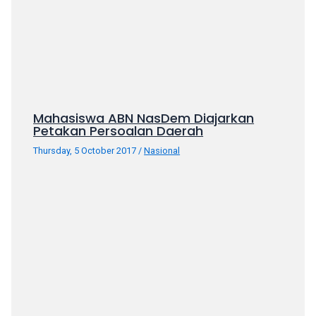
porn
videos
in
their
corresponding
sections
on
Mahasiswa ABN NasDem Diajarkan
our
Petakan Persoalan Daerah
website.
Thursday, 5 October 2017
/
Nasional
Watching
porn
videos
is
completely
free!