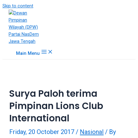
18Tube.tv
Skip to content
is
a
free
hosting
service
for
Main Menu
porn
videos.
You
can
create
Surya Paloh terima
your
verified
Pimpinan Lions Club
user
account
International
to
upload
Friday, 20 October 2017
/
Nasional
/ By
porn