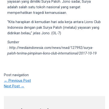
yayasan yang dimiliki Surya Paloh. Jono sadar, Surya
18Tube.tv
adalah salah satu tokoh nasional yang sangat
you’ll
memperhatikan tragedi kemanusiaan.
also
find
“Kita harapkan di kemudian hari ada kerja antara Lions Club
exclusive
Indonesia dengan pak Surya Paloh (melalui) yayasan yang
porn
didirikan beliau,” jelas Jono. (OL-7)
productions
shot
Sumber
by
: http://mediaindonesia.com/news/read/127992/surya-
ourselves.
paloh-terima-pimpinan-lions-club-international/2017-10-19
Surf
around
each
Post navigation
of
←
Previous Post
our
Next Post
→
categorized
sex
sections
and
choose