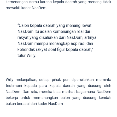
18Tube.tv
kemenangan semu karena kepala daerah yang menang tidak
you’ll
mewakili kader NasDem.
also
find
exclusive
“Calon kepala daerah yang menang lewat
porn
NasDem itu adalah kemenangan real dari
productions
rakyat yang disalurkan dari NasDem, artinya
shot
NasDem mampu menangkap aspirasi dan
by
kehendak rakyat soal figur kepala daerah,”
ourselves.
tutur Willy.
Surf
around
each
of
Willy melanjutkan, setiap pihak pun dipersilahkan meminta
our
testimoni kepada para kepala daerah yang diusung oleh
categorized
NasDem. Dari situ, mereka bisa melihat bagaimana NasDem
sex
bekerja untuk memenangkan calon yang diusung kendati
sections
bukan berasal dari kader NasDem.
and
choose