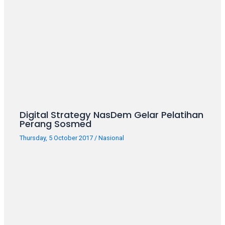
porn
videos
in
their
corresponding
sections
on
our
website.
Watching
Digital Strategy NasDem Gelar Pelatihan
porn
Perang Sosmed
videos
Thursday, 5 October 2017
/
Nasional
is
completely
free!