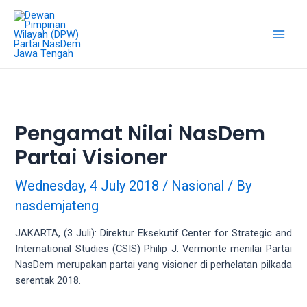
Skip
18Tube.tv
to
is
content
a
Main
free
hosting
Men
service
for
porn
Pengamat Nilai NasDem
videos.
Partai Visioner
You
can
create
Wednesday, 4 July 2018
/
Nasional
/ By
your
nasdemjateng
verified
user
JAKARTA, (3 Juli): Direktur Eksekutif Center for Strategic and
account
International Studies (CSIS) Philip J. Vermonte menilai Partai
to
NasDem merupakan partai yang visioner di perhelatan pilkada
upload
serentak 2018.
porn