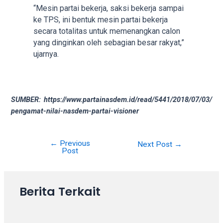
your
“Mesin partai bekerja, saksi bekerja sampai
favorite
ke TPS, ini bentuk mesin partai bekerja
one:
secara totalitas untuk memenangkan calon
amateur
yang dinginkan oleh sebagian besar rakyat,”
porn
ujarnya.
videos,
anal,
big
ass,
SUMBER: https://www.partainasdem.id/read/5441/2018/07/03/
blonde,
pengamat-nilai-nasdem-partai-visioner
brunette,
etc.
←
Previous
You
Post
Next Post
→
Post
will
navigation
also
find
Berita Terkait
gay
and
transsexual