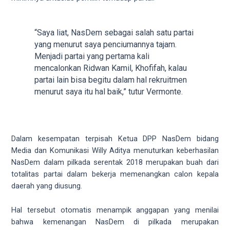
5
working
days.
“Saya liat, NasDem sebagai salah satu partai
You
yang menurut saya penciumannya tajam.
can
Menjadi partai yang pertama kali
also
mencalonkan Ridwan Kamil, Khofifah, kalau
use
partai lain bisa begitu dalam hal rekruitmen
our
menurut saya itu hal baik,” tutur Vermonte.
embed
code
to
share
Dalam kesempatan terpisah Ketua DPP NasDem bidang
our
Media dan Komunikasi Willy Aditya menuturkan keberhasilan
porn
NasDem dalam pilkada serentak 2018 merupakan buah dari
videos
totalitas partai dalam bekerja memenangkan calon kepala
on
daerah yang diusung.
other
websites.
Hal tersebut otomatis menampik anggapan yang menilai
On
bahwa kemenangan NasDem di pilkada merupakan