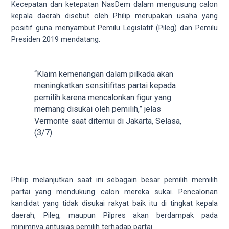
videos
Kecepatan dan ketepatan NasDem dalam mengusung calon
to
kepala daerah disebut oleh Philip merupakan usaha yang
our
positif guna menyambut Pemilu Legislatif (Pileg) dan Pemilu
website
Presiden 2019 mendatang.
in
several
different
“Klaim kemenangan dalam pilkada akan
formats.
meningkatkan sensitifitas partai kepada
18tube
pemilih karena mencalonkan figur yang
Every
memang disukai oleh pemilih,” jelas
porn
Vermonte saat ditemui di Jakarta, Selasa,
video
(3/7).
you
upload
will
be
Philip melanjutkan saat ini sebagain besar pemilih memilih
processed
partai yang mendukung calon mereka sukai. Pencalonan
in
kandidat yang tidak disukai rakyat baik itu di tingkat kepala
up
daerah, Pileg, maupun Pilpres akan berdampak pada
to
minimnya antusias pemilih terhadap partai.