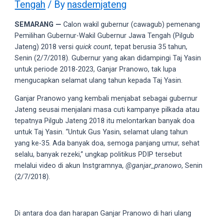
Tengah
/ By
nasdemjateng
videos
to
SEMARANG —
Calon wakil gubernur (cawagub) pemenang
our
Pemilihan Gubernur-Wakil Gubernur Jawa Tengah (Pilgub
website
Jateng) 2018 versi
quick count
, tepat berusia 35 tahun,
in
Senin (2/7/2018). Gubernur yang akan didampingi Taj Yasin
several
untuk periode 2018-2023, Ganjar Pranowo, tak lupa
different
mengucapkan selamat ulang tahun kepada Taj Yasin.
formats.
18tube
Ganjar Pranowo yang kembali menjabat sebagai gubernur
Every
Jateng seusai menjalani masa cuti kampanye pilkada atau
porn
tepatnya Pilgub Jateng 2018 itu melontarkan banyak doa
video
untuk Taj Yasin. “Untuk Gus Yasin, selamat ulang tahun
you
yang ke-35. Ada banyak doa, semoga panjang umur, sehat
upload
selalu, banyak rezeki,” ungkap politikus PDIP tersebut
will
melalui video di akun Instgramnya,
@ganjar_pranowo
, Senin
be
(2/7/2018).
processed
in
up
Di antara doa dan harapan Ganjar Pranowo di hari ulang
to