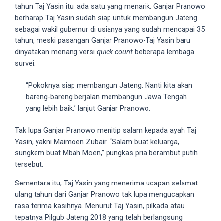
tahun Taj Yasin itu, ada satu yang menarik. Ganjar Pranowo
5
berharap Taj Yasin sudah siap untuk membangun Jateng
working
sebagai wakil gubernur di usianya yang sudah mencapai 35
days.
tahun, meski pasangan Ganjar Pranowo-Taj Yasin baru
You
dinyatakan menang versi
quick count
beberapa lembaga
can
survei.
also
use
“Pokoknya siap membangun Jateng. Nanti kita akan
our
bareng-bareng berjalan membangun Jawa Tengah
embed
yang lebih baik,” lanjut Ganjar Pranowo.
code
to
Tak lupa Ganjar Pranowo menitip salam kepada ayah Taj
share
Yasin, yakni Maimoen Zubair. “Salam buat keluarga,
our
sungkem buat Mbah Moen,” pungkas pria berambut putih
porn
tersebut.
videos
on
Sementara itu, Taj Yasin yang menerima ucapan selamat
other
ulang tahun dari Ganjar Pranowo tak lupa mengucapkan
websites.
rasa terima kasihnya. Menurut Taj Yasin, pilkada atau
On
tepatnya Pilgub Jateng 2018 yang telah berlangsung