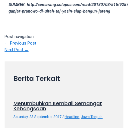
SUMBER: http://semarang.solopos.com/read/20180703/515/925
your
ganjar-pranowo-di-ultah-taj-yasin-siap-bangun-jateng
favorite
one:
amateur
porn
Post navigation
videos,
←
Previous Post
anal,
Next Post
→
big
ass,
blonde,
brunette,
Berita Terkait
etc.
You
will
also
Menumbuhkan Kembali Semangat
find
Kebangsaan
gay
Saturday, 23 September 2017
/
Headline
,
Jawa Tengah
and
transsexual