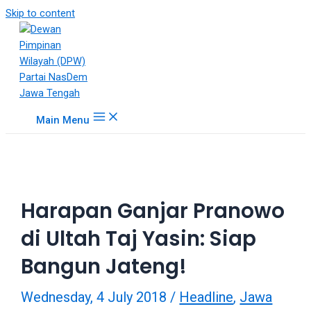
18Tube.tv
Skip to content
is
a
free
hosting
service
for
Main Menu
porn
videos.
You
can
create
Harapan Ganjar Pranowo
your
verified
di Ultah Taj Yasin: Siap
user
account
Bangun Jateng!
to
upload
Wednesday, 4 July 2018
/
Headline
,
Jawa
porn