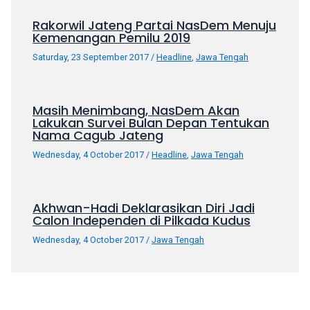
porn
videos
Rakorwil Jateng Partai NasDem Menuju
Kemenangan Pemilu 2019
in
their
Saturday, 23 September 2017
/
Headline
,
Jawa Tengah
corresponding
sections
on
Masih Menimbang, NasDem Akan
our
Lakukan Survei Bulan Depan Tentukan
Nama Cagub Jateng
website.
Watching
Wednesday, 4 October 2017
/
Headline
,
Jawa Tengah
porn
videos
is
Akhwan-Hadi Deklarasikan Diri Jadi
completely
Calon Independen di Pilkada Kudus
free!
Wednesday, 4 October 2017
/
Jawa Tengah