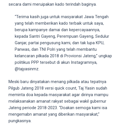
18Tube.tv
secara dami meruipakan kado terindah baginya.
you’ll
also
“Terima kasih juga untuk masyarakat Jawa Tengah
find
yang telah memberikan kado terbaik untuk saya,
exclusive
berupa kampanye damai dan kepercayaannya,
porn
kepada Santri Gayeng, Perempuan Gayeng, Sedulur
productions
Ganjar, partai pengusung kami, dan tak lupa KPU,
shot
Panwas, dan TNI Polri yang telah membantu
by
kelancaran pilkada 2018 di Provionsi Jateng,” ungkap
ourselves.
politikus PPP tersebut di akun Instagramnya,
Surf
@tajyasinmz.
around
each
Meski baru dinyatakan menang pilkada atau tepatnya
of
Pilgub Jateng 2018 versi quick count, Taj Yasin sudah
our
meminta doa kepada masyarakat agar dirinya mampu
categorized
melaksanakan amanat rakyat sebagai wakil gubernur
sex
Jateng periode 2018-2023. “Doakan semoga kami isa
sections
mengemabn amanat yang diberikan masyarakat,”
and
pungkasnya.
choose