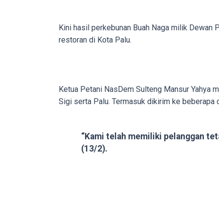
porn
videos
Kini hasil perkebunan Buah Naga milik Dewan 
to
restoran di Kota Palu.
our
website
in
several
Ketua Petani NasDem Sulteng Mansur Yahya meny
different
Sigi serta Palu. Termasuk dikirim ke beberapa c
formats.
18tube
Every
“Kami telah memiliki pelanggan tet
porn
(13/2).
video
you
upload
will
be
processed