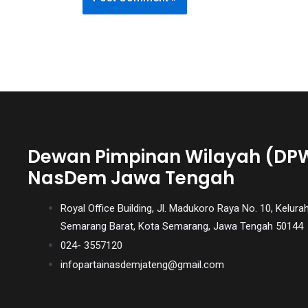
videos
is
completely
free!
Dewan Pimpinan Wilayah (DPW
NasDem Jawa Tengah
Royal Office Building, Jl. Madukoro Raya No. 10, Kelu
Semarang Barat, Kota Semarang, Jawa Tengah 50144
024- 3557120
infopartainasdemjateng@gmail.com