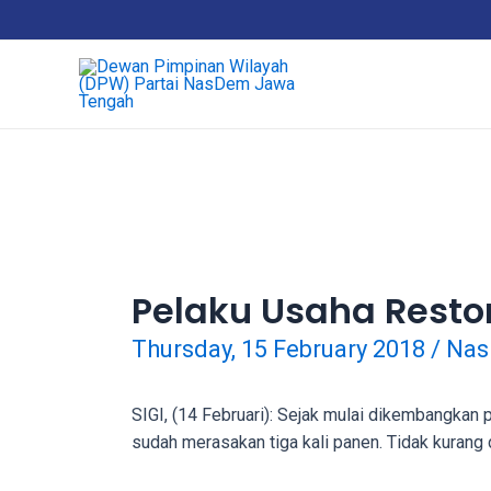
Skip
18Tube.tv
to
is
content
a
free
hosting
service
for
porn
videos.
You
can
Pelaku Usaha Resto
create
your
Thursday, 15 February 2018
/
Nas
verified
user
SIGI, (14 Februari): Sejak mulai dikembangkan
account
sudah merasakan tiga kali panen. Tidak kurang 
to
upload