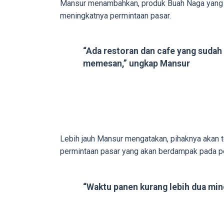
Mansur menambahkan, produk Buah Naga yang di
in
meningkatnya permintaan pasar.
up
to
5
“Ada restoran dan cafe yang sudah
working
memesan,” ungkap Mansur
days.
You
can
also
use
our
Lebih jauh Mansur mengatakan, pihaknya akan
embed
permintaan pasar yang akan berdampak pada pe
code
to
share
“Waktu panen kurang lebih dua ming
our
porn
videos