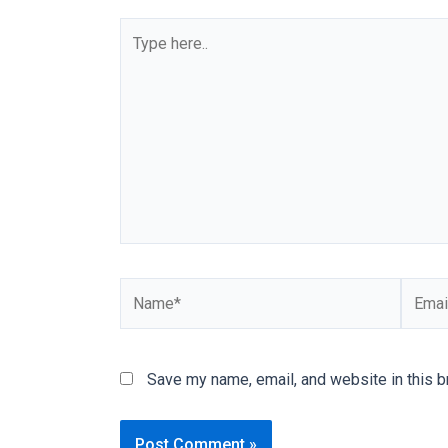
You
Type
will
here..
also
find
gay
and
transsexual
porn
videos
in
their
Name*
Email*
corresponding
sections
on
our
Save my name, email, and website in this b
website.
Watching
porn