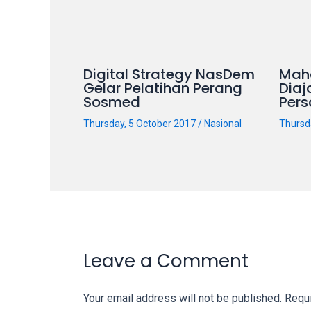
our
categorized
sex
sections
Digital Strategy NasDem
Mah
and
Gelar Pelatihan Perang
Diaj
Sosmed
Pers
choose
your
Thursday, 5 October 2017
/
Nasional
Thursd
favorite
one:
amateur
porn
videos,
anal,
big
Leave a Comment
ass,
blonde,
brunette,
Your email address will not be published.
Requi
etc.