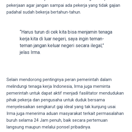
porn
pekerjaan agar jangan sampai ada pekerja yang tidak gajian
videos
padahal sudah bekerja bertahun-tahun.
in
their
corresponding
“Harus turun di cek kita bisa menjamin tenaga
sections
kerja kita di luar negeri, saya ingin teman-
on
teman jangan keluar negeri secara ilegal,”
our
jelas Irma.
website.
Watching
porn
videos
Selain mendorong pentingnya peran pemerintah dalam
is
melindungi tenaga kerja Indonesia, Irma juga meminta
completely
pemerintah untuk dapat aktif menjadi fasilitator mendudukan
free!
pihak pekerja dan pengusaha untuk duduk bersama
menyelesaikan sengkarut gaji ideal yang tak kunjung usai.
Irma juga menerima aduan masyarakat terkait permasalahan
buruh selama 24 Jam penuh, baik secara pertemuan
langsung maupun melalui ponsel pribadinya.