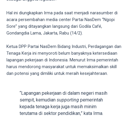
videos
to
Hal ini diungkapkan Irma pada saat menjadi narasumber di
our
acara persembahan media center Partai NasDem “Ngopi
website
Sore” yang ditayangkan langsung dari Godila Café,
in
Gondangdia Lama, Jakarta, Rabu (14/2).
several
different
Ketua DPP Partai NasDem Bidang Industri, Perdagangan dan
formats.
Tenaga Kerja ini menyoroti belum banyaknya ketersediaan
18tube
lapangan pekerjaan di Indonesia. Menurut Irma pemerintah
Every
harus mendorong masyarakat untuk memaksimalkan skill
porn
dan potensi yang dimiliki untuk meraih kesejahteraan.
video
you
upload
“Lapangan pekerjaan di dalam negeri masih
will
sempit, kemudian
supporting
pemerintah
be
kepada tenaga kerja juga masih minim
processed
terutama di sektor pendidikan,” kata Irma.
in
up
to