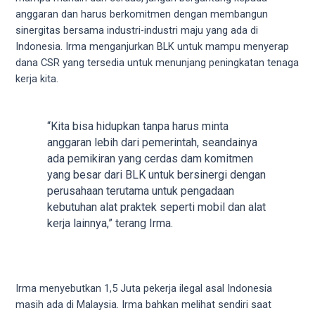
18Tube.tv
anggaran dan harus berkomitmen dengan membangun
you’ll
sinergitas bersama industri-industri maju yang ada di
also
Indonesia. Irma menganjurkan BLK untuk mampu menyerap
find
dana CSR yang tersedia untuk menunjang peningkatan tenaga
exclusive
kerja kita.
porn
productions
shot
“Kita bisa hidupkan tanpa harus minta
by
anggaran lebih dari pemerintah, seandainya
ourselves.
ada pemikiran yang cerdas dam komitmen
Surf
yang besar dari BLK untuk bersinergi dengan
around
perusahaan terutama untuk pengadaan
each
kebutuhan alat praktek seperti mobil dan alat
of
kerja lainnya,” terang Irma.
our
categorized
sex
sections
Irma menyebutkan 1,5 Juta pekerja ilegal asal Indonesia
and
masih ada di Malaysia. Irma bahkan melihat sendiri saat
choose