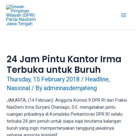
Skip
18Tube.tv
to
is
content
a
Main
free
hosting
Men
service
for
porn
24 Jam Pintu Kantor Irma
videos.
Terbuka untuk Buruh
You
can
Thursday, 15 February 2018
/
Headline
,
create
Nasional
/ By
adminnasdemjateng
your
verified
JAKARTA, (14 Februari): Anggota Komisi 9 DPR RI dari Fraksi
user
NasDem Irma Suryani Chaniago, S.E. mengatakan pintu
account
ruangan pribadinya di Kompleks Perkantoran DPR RI selalu
to
terbuka 24 jam penuh untuk siapa saja terutama kalangan
upload
buruh yang ingin mempertanyakan tanggung jawabnya
porn
sebagai anggota legislatif.