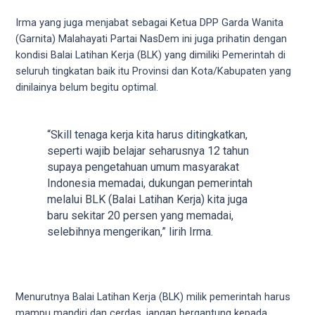
5
Irma yang juga menjabat sebagai Ketua DPP Garda Wanita
working
(Garnita) Malahayati Partai NasDem ini juga prihatin dengan
days.
kondisi Balai Latihan Kerja (BLK) yang dimiliki Pemerintah di
You
seluruh tingkatan baik itu Provinsi dan Kota/Kabupaten yang
can
dinilainya belum begitu optimal.
also
use
our
“Skill tenaga kerja kita harus ditingkatkan,
embed
seperti wajib belajar seharusnya 12 tahun
code
supaya pengetahuan umum masyarakat
to
Indonesia memadai, dukungan pemerintah
share
melalui BLK (Balai Latihan Kerja) kita juga
our
baru sekitar 20 persen yang memadai,
porn
selebihnya mengerikan,” lirih Irma.
videos
on
other
websites.
Menurutnya Balai Latihan Kerja (BLK) milik pemerintah harus
On
mampu mandiri dan cerdas, jangan bergantung kepada