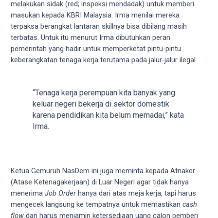
melakukan sidak (red; inspeksi mendadak) untuk memberi
your
masukan kepada KBRI Malaysia. Irma menilai mereka
favorite
terpaksa berangkat lantaran skillnya bisa dibilang masih
one:
terbatas. Untuk itu menurut Irma dibutuhkan peran
amateur
pemerintah yang hadir untuk memperketat pintu-pintu
porn
keberangkatan tenaga kerja terutama pada jalur-jalur ilegal.
videos,
anal,
big
“Tenaga kerja perempuan kita banyak yang
ass,
keluar negeri bekerja di sektor domestik
blonde,
karena pendidikan kita belum memadai,” kata
brunette,
Irma.
etc.
You
will
also
Ketua Gemuruh NasDem ini juga meminta kepada Atnaker
find
(Atase Ketenagakerjaan) di Luar Negeri agar tidak hanya
gay
menerima
Job Order
hanya dari atas meja kerja, tapi harus
and
mengecek langsung ke tempatnya untuk memastikan
cash
transsexual
flow
dan harus menjamin ketersediaan uang calon pemberi