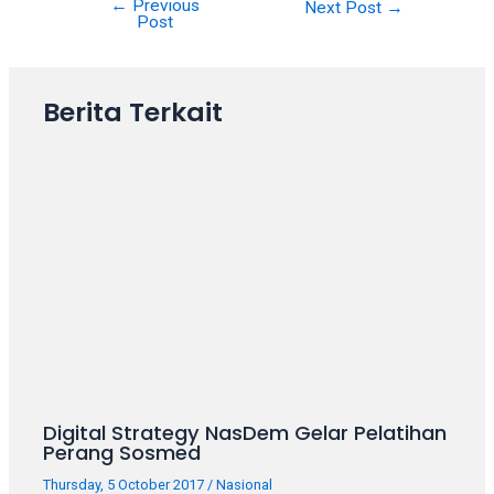
←
Previous
Next Post
→
your
Post
favorite
one:
amateur
Berita Terkait
porn
videos,
anal,
big
ass,
blonde,
brunette,
etc.
You
will
also
find
gay
Digital Strategy NasDem Gelar Pelatihan
and
Perang Sosmed
transsexual
Thursday, 5 October 2017
/
Nasional