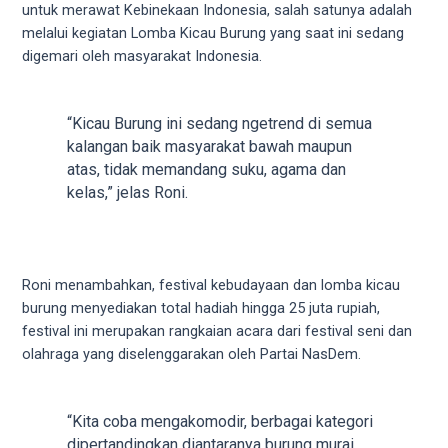
untuk merawat Kebinekaan Indonesia, salah satunya adalah
5
melalui kegiatan Lomba Kicau Burung yang saat ini sedang
working
digemari oleh masyarakat Indonesia.
days.
You
can
“Kicau Burung ini sedang ngetrend di semua
also
kalangan baik masyarakat bawah maupun
use
atas, tidak memandang suku, agama dan
our
kelas,” jelas Roni.
embed
code
to
share
Roni menambahkan, festival kebudayaan dan lomba kicau
our
burung menyediakan total hadiah hingga 25 juta rupiah,
porn
festival ini merupakan rangkaian acara dari festival seni dan
videos
olahraga yang diselenggarakan oleh Partai NasDem.
on
other
websites.
“Kita coba mengakomodir, berbagai kategori
On
dipertandingkan diantaranya burung murai,