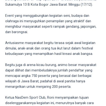
videos
Sukamulya 13 B Kota Bogor Jawa Barat. Minggu (17/12).
to
our
Event yang menggabungkan kegiatan seni, budaya dan
website
olahraga ini menyuguhkan penampilan yang atraktif dan
in
menghibur masyarakat seperti rampak gendang, jaipongan,
several
dan barongsai.
different
formats.
Antusiasme masyarakat begitu terasa sejak awal kegiatan
18tube
dimulai, anak-anak dan orang tua ikut larut dalam festival
Every
kebudayaan yang menampilkan hasil kreasi anak bangsa.
porn
video
Begitu juga di arena kicau burung, animo besar masyarakat
you
dapat dilihat dari membeludaknya jumlah pendaftar yang
upload
mencapai angka 750 peserta yang berasal dari berbagai
will
wilayah di Jawa Barat, padahal di awal panitia hanya
be
menargetkan untuk menjaring 200 peserta.
processed
in
Ketua NasDem Sport Club, Roni menyampaikan tujuan
up
diselenggarakannya kegiatan ini, menurutnya banyak cara
to