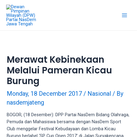
18Tube.tv
is
a
free
hosting
service
for
porn
Merawat Kebinekaan
videos.
Melalui Pameran Kicau
You
can
Burung
create
your
Monday, 18 December 2017
/
Nasional
/ By
verified
nasdemjateng
user
account
BOGOR, (18 Desember): DPP Partai NasDem Bidang Olahraga,
to
Pemuda dan Mahasiswa bersama dengan NasDem Sport
upload
Club menggelar Festival Kebudayaan dan Lomba Kicau
porn
Burung berlabel ‘SP Cup Open 2017’ di Jalan Suryakencana,