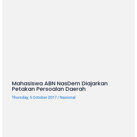
porn
videos
in
their
corresponding
sections
on
our
website.
Watching
porn
videos
Mahasiswa ABN NasDem Diajarkan
is
Petakan Persoalan Daerah
completely
Thursday, 5 October 2017
/
Nasional
free!