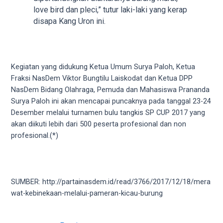
18Tube.tv
love bird dan pleci,” tutur laki-laki yang kerap
you’ll
disapa Kang Uron ini.
also
find
exclusive
porn
Kegiatan yang didukung Ketua Umum Surya Paloh, Ketua
productions
Fraksi NasDem Viktor Bungtilu Laiskodat dan Ketua DPP
shot
NasDem Bidang Olahraga, Pemuda dan Mahasiswa Prananda
by
Surya Paloh ini akan mencapai puncaknya pada tanggal 23-24
ourselves.
Desember melalui turnamen bulu tangkis SP CUP 2017 yang
Surf
akan diikuti lebih dari 500 peserta profesional dan non
around
profesional.(*)
each
of
our
categorized
SUMBER: http://partainasdem.id/read/3766/2017/12/18/mera
sex
wat-kebinekaan-melalui-pameran-kicau-burung
sections
and
choose