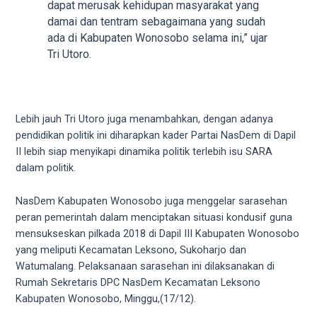
18Tube.tv
dapat merusak kehidupan masyarakat yang
you’ll
damai dan tentram sebagaimana yang sudah
also
ada di Kabupaten Wonosobo selama ini,” ujar
find
Tri Utoro.
exclusive
porn
productions
shot
Lebih jauh Tri Utoro juga menambahkan, dengan adanya
by
pendidikan politik ini diharapkan kader Partai NasDem di Dapil
ourselves.
II lebih siap menyikapi dinamika politik terlebih isu SARA
Surf
dalam politik.
around
each
NasDem Kabupaten Wonosobo juga menggelar sarasehan
of
peran pemerintah dalam menciptakan situasi kondusif guna
our
mensukseskan pilkada 2018 di Dapil III Kabupaten Wonosobo
categorized
yang meliputi Kecamatan Leksono, Sukoharjo dan
sex
Watumalang. Pelaksanaan sarasehan ini dilaksanakan di
sections
Rumah Sekretaris DPC NasDem Kecamatan Leksono
and
Kabupaten Wonosobo, Minggu,(17/12).
choose