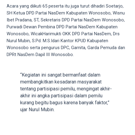
your
Acara yang diikuti 65 peserta itu juga turut dihadiri Soetarjo,
favorite
SH Ketua DPD Partai NasDem Kabupaten Wonosobo, Wisnu
one:
Ibet Pradana, ST, Sekretaris DPD Partai NasDem Wonosobo,
amateur
Purwadi Dewan Pembina DPD Partai NasDem Kabupaten
porn
Wonosobo, WicakHarimukti OKK DPD Partai NasDem, Drs
videos,
Nurul Mubin, S.Pd. M.S.Idari Kantor KPUD Kabupaten
anal,
Wonosobo serta pengurus DPC, Garnita, Garda Pemuda dan
big
DPRt NasDem Dapil III Wonosobo.
ass,
blonde,
brunette,
“Kegiatan ini sangat bermanfaat dalam
etc.
membangkitkan kesadaran masyarakat
You
tentang partisipasi pemilu, mengingat akhir-
will
akhir ini angka partisipasi dalam pemilu
also
kurang begitu bagus karena banyak faktor,”
find
ujar Nurul Mubin.
gay
and
transsexual