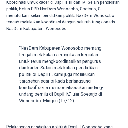
videos
Koordinasi untuk kader di Dapil II, III dan IV. Selain pendidikan
to
politik, Ketua DPD NasDem Wonosobo, Soetarjo, SH
our
menuturkan, selain pendidikan politik, NasDem Wonosobo
website
tengah melakukan koordinasi dengan seluruh fungsionaris
in
NasDem Kabupaten Wonosobo.
several
different
formats.
“NasDem Kabupaten Wonosobo memang
18tube
tengah melakukan serangkaian kegiatan
Every
untuk terus mengkoordinasikan pengurus
porn
dan kader. Selain melakukan pendidikan
video
politik di Dapil II, kami juga melakukan
you
sarasehan agar pilkada berlangsung
upload
kondusif serta mensosialisasikan undang-
will
undang pemilu di Dapil IV,” ujar Soetarjo di
be
Wonosobo, Minggu (17/12).
processed
in
up
to
Pelaksanaan pendidikan politik di Dapil II Wonosobo yang