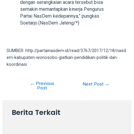
dengan serangkaian acara tersebut bisa
semakin memantapkan kinerja Pengurus
Partai NasDem kedepannya,” pungkas
Soetarjo.(NasDem Jateng/*)
SUMBER: http://partainasdem.id/read/3767/2017/12/18/nasd
em-kabupaten-wonosobo-giatkan-pendidikan-politik-dan-
koordinasi
←
Previous
Post
Next Post
→
Post
navigation
Berita Terkait