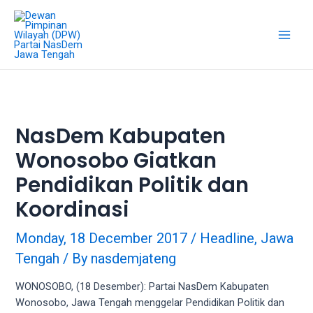
Skip
18Tube.tv
to
is
content
a
Main
free
hosting
Men
service
for
porn
NasDem Kabupaten
videos.
Wonosobo Giatkan
You
can
Pendidikan Politik dan
create
your
Koordinasi
verified
user
Monday, 18 December 2017
/
Headline
,
Jawa
account
Tengah
/ By
nasdemjateng
to
upload
WONOSOBO, (18 Desember): Partai NasDem Kabupaten
porn
Wonosobo, Jawa Tengah menggelar Pendidikan Politik dan