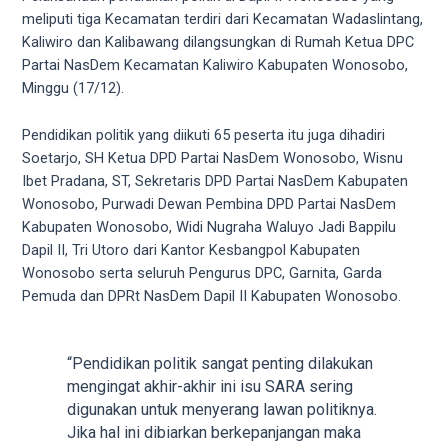
5
meliputi tiga Kecamatan terdiri dari Kecamatan Wadaslintang,
working
Kaliwiro dan Kalibawang dilangsungkan di Rumah Ketua DPC
days.
Partai NasDem Kecamatan Kaliwiro Kabupaten Wonosobo,
You
Minggu (17/12).
can
also
Pendidikan politik yang diikuti 65 peserta itu juga dihadiri
use
Soetarjo, SH Ketua DPD Partai NasDem Wonosobo, Wisnu
our
Ibet Pradana, ST, Sekretaris DPD Partai NasDem Kabupaten
embed
Wonosobo, Purwadi Dewan Pembina DPD Partai NasDem
code
Kabupaten Wonosobo, Widi Nugraha Waluyo Jadi Bappilu
to
Dapil II, Tri Utoro dari Kantor Kesbangpol Kabupaten
share
Wonosobo serta seluruh Pengurus DPC, Garnita, Garda
our
Pemuda dan DPRt NasDem Dapil II Kabupaten Wonosobo.
porn
videos
on
“Pendidikan politik sangat penting dilakukan
other
mengingat akhir-akhir ini isu SARA sering
websites.
digunakan untuk menyerang lawan politiknya.
On
Jika hal ini dibiarkan berkepanjangan maka