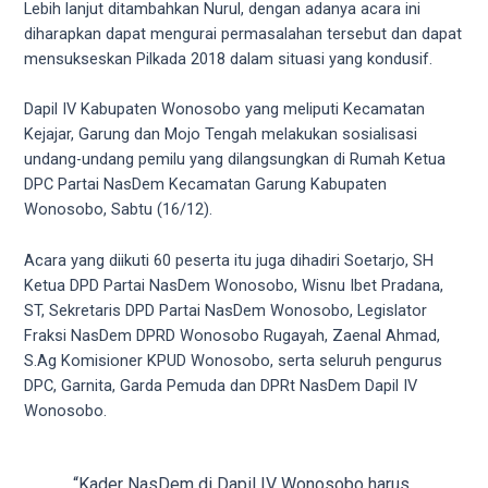
porn
Lebih lanjut ditambahkan Nurul, dengan adanya acara ini
videos
diharapkan dapat mengurai permasalahan tersebut dan dapat
in
mensukseskan Pilkada 2018 dalam situasi yang kondusif.
their
corresponding
Dapil IV Kabupaten Wonosobo yang meliputi Kecamatan
sections
Kejajar, Garung dan Mojo Tengah melakukan sosialisasi
on
undang-undang pemilu yang dilangsungkan di Rumah Ketua
our
DPC Partai NasDem Kecamatan Garung Kabupaten
website.
Wonosobo, Sabtu (16/12).
Watching
porn
Acara yang diikuti 60 peserta itu juga dihadiri Soetarjo, SH
videos
Ketua DPD Partai NasDem Wonosobo, Wisnu Ibet Pradana,
is
ST, Sekretaris DPD Partai NasDem Wonosobo, Legislator
completely
Fraksi NasDem DPRD Wonosobo Rugayah, Zaenal Ahmad,
free!
S.Ag Komisioner KPUD Wonosobo, serta seluruh pengurus
DPC, Garnita, Garda Pemuda dan DPRt NasDem Dapil IV
Wonosobo.
“Kader NasDem di Dapil IV Wonosobo harus