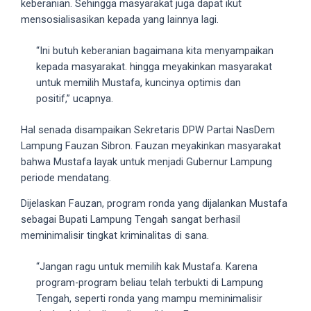
keberanian. Sehingga masyarakat juga dapat ikut
5
mensosialisasikan kepada yang lainnya lagi.
working
days.
“Ini butuh keberanian bagaimana kita menyampaikan
You
kepada masyarakat. hingga meyakinkan masyarakat
can
untuk memilih Mustafa, kuncinya optimis dan
also
positif,” ucapnya.
use
our
Hal senada disampaikan Sekretaris DPW Partai NasDem
embed
Lampung Fauzan Sibron. Fauzan meyakinkan masyarakat
code
bahwa Mustafa layak untuk menjadi Gubernur Lampung
to
periode mendatang.
share
Dijelaskan Fauzan, program ronda yang dijalankan Mustafa
our
sebagai Bupati Lampung Tengah sangat berhasil
porn
meminimalisir tingkat kriminalitas di sana.
videos
on
“Jangan ragu untuk memilih kak Mustafa. Karena
other
program-program beliau telah terbukti di Lampung
websites.
Tengah, seperti ronda yang mampu meminimalisir
On