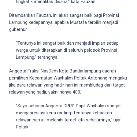
tingkat kriminalitas disana,” kata Fauzan.
18Tube.tv
you’ll
Ditambahkan Fauzan, ini akan sangat baik bagi Provinsi
also
Lampung kedepannya, apabila Mustafa terpilih menjadi
find
gubernur.
exclusive
porn
“Tentunya ini sangat baik dan menjadi impian setiap
productions
warga untuk diterapkan di seluruh pelosok Provinsi
shot
Lampung,” terangnya.
by
ourselves.
Anggota Fraksi NasDem Kota Bandarlampung daerah
Surf
pemilihan Kecamatan Wayhalim Poltak Aritonang mengaku
around
jika para relawan yang hadir hari ini membludag dari target
each
relawan yang hadir, yakni hanya 400.
of
our
“Saya sebagai Anggota DPRD Dapil Wayhalim sangat
categorized
mengapresiasi kerja ranting. Tentunya kehadiran
sex
relawan hari ini melebihi target kita sebelumnya,” ujar
sections
Poltak.
and
choose