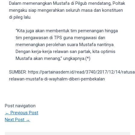
Dalam memenangkan Mustafa di Pilgub mendatang, Poltak
your
mengaku siap mengerahkan seluruh masa dan konstituen
favorite
di pileg lalu.
one:
amateur
“Kita juga akan membentuk tim pemenangan hingga
porn
tim pengawasan di TPS guna mengawasi dan
videos,
memenangkan perolehan suara Mustafa nantinya.
anal,
Dengan kerja-kerja relawan san partak, kita optimis
big
Mustafa akan menang,” ungkapnya.(*)
ass,
blonde,
SUMBER: https://partainasdem.id/read/3740/2017/12/14/ratusa
brunette,
relawan-mustafa-di-wayhalim-diberi-pembekalan
etc.
You
will
also
Post navigation
find
←
Previous Post
gay
Next Post
→
and
transsexual