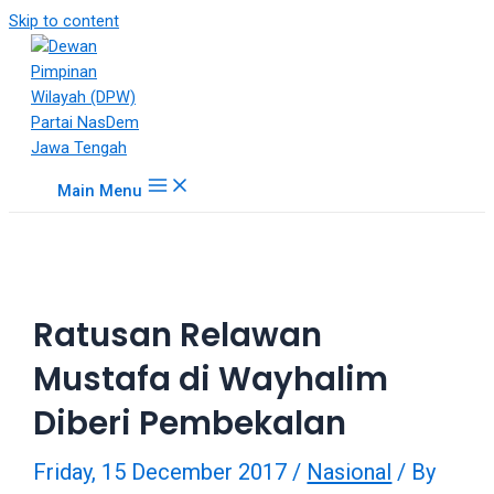
18Tube.tv
Skip to content
is
a
free
hosting
service
for
Main Menu
porn
videos.
You
can
create
Ratusan Relawan
your
verified
Mustafa di Wayhalim
user
account
Diberi Pembekalan
to
upload
Friday, 15 December 2017
/
Nasional
/ By
porn