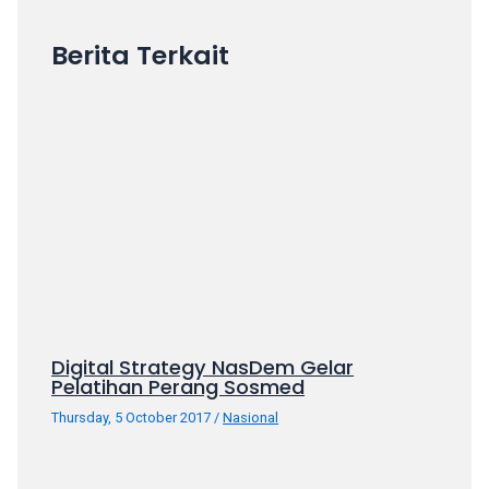
porn
videos
Berita Terkait
in
their
corresponding
sections
on
our
website.
Watching
porn
videos
is
completely
free!
Digital Strategy NasDem Gelar
Pelatihan Perang Sosmed
Thursday, 5 October 2017
/
Nasional