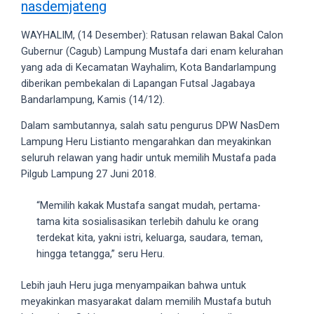
nasdemjateng
videos
to
WAYHALIM, (14 Desember): Ratusan relawan Bakal Calon
our
Gubernur (Cagub) Lampung Mustafa dari enam kelurahan
website
yang ada di Kecamatan Wayhalim, Kota Bandarlampung
in
diberikan pembekalan di Lapangan Futsal Jagabaya
several
Bandarlampung, Kamis (14/12).
different
formats.
Dalam sambutannya, salah satu pengurus DPW NasDem
18tube
Lampung Heru Listianto mengarahkan dan meyakinkan
Every
seluruh relawan yang hadir untuk memilih Mustafa pada
porn
Pilgub Lampung 27 Juni 2018.
video
you
“Memilih kakak Mustafa sangat mudah, pertama-
upload
tama kita sosialisasikan terlebih dahulu ke orang
will
terdekat kita, yakni istri, keluarga, saudara, teman,
be
hingga tetangga,” seru Heru.
processed
in
Lebih jauh Heru juga menyampaikan bahwa untuk
up
meyakinkan masyarakat dalam memilih Mustafa butuh
to