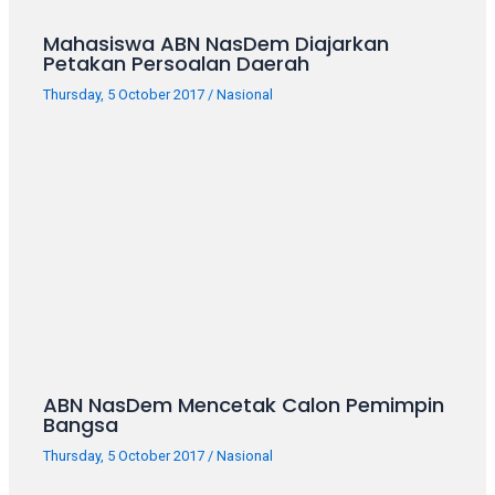
porn
videos
Mahasiswa ABN NasDem Diajarkan
in
Petakan Persoalan Daerah
their
Thursday, 5 October 2017
/
Nasional
corresponding
sections
on
our
website.
Watching
porn
videos
is
completely
free!
ABN NasDem Mencetak Calon Pemimpin
Bangsa
Thursday, 5 October 2017
/
Nasional