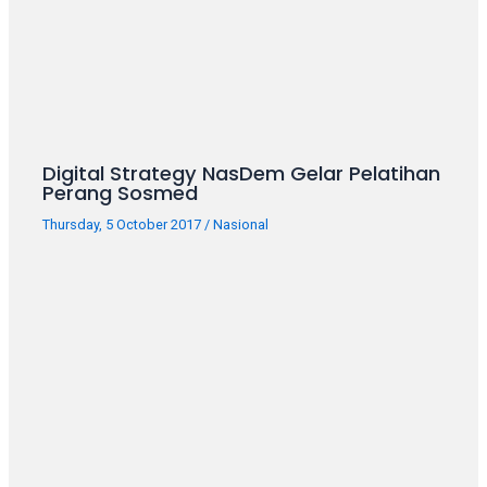
your
favorite
one:
amateur
porn
videos,
anal,
Digital Strategy NasDem Gelar Pelatihan
big
Perang Sosmed
ass,
Thursday, 5 October 2017
/
Nasional
blonde,
brunette,
etc.
You
will
also
find
gay
and
transsexual