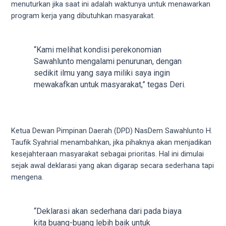
menuturkan jika saat ini adalah waktunya untuk menawarkan
5
program kerja yang dibutuhkan masyarakat.
working
days.
You
“Kami melihat kondisi perekonomian
can
Sawahlunto mengalami penurunan, dengan
also
sedikit ilmu yang saya miliki saya ingin
use
mewakafkan untuk masyarakat,” tegas Deri.
our
embed
code
to
Ketua Dewan Pimpinan Daerah (DPD) NasDem Sawahlunto H.
share
Taufik Syahrial menambahkan, jika pihaknya akan menjadikan
our
kesejahteraan masyarakat sebagai prioritas. Hal ini dimulai
porn
sejak awal deklarasi yang akan digarap secara sederhana tapi
videos
mengena.
on
other
websites.
“Deklarasi akan sederhana dari pada biaya
On
kita buang-buang lebih baik untuk