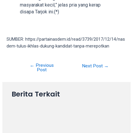
18Tube.tv
masyarakat kecil,” jelas pria yang kerap
you’ll
disapa Tarjok ini.(*)
also
find
exclusive
porn
SUMBER: https://partainasdem.id/read/3739/2017/12/14/nas
productions
dem-tulus-ikhlas-dukung-kandidat-tanpa-merepotkan
shot
by
ourselves.
←
Previous
Next Post
→
Surf
Post
around
each
of
Berita Terkait
our
categorized
sex
sections
and
choose