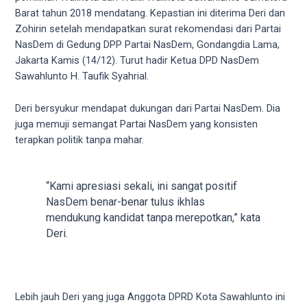
videos
Barat tahun 2018 mendatang. Kepastian ini diterima Deri dan
to
Zohirin setelah mendapatkan surat rekomendasi dari Partai
our
NasDem di Gedung DPP Partai NasDem, Gondangdia Lama,
website
Jakarta Kamis (14/12). Turut hadir Ketua DPD NasDem
in
Sawahlunto H. Taufik Syahrial.
several
different
Deri bersyukur mendapat dukungan dari Partai NasDem. Dia
formats.
juga memuji semangat Partai NasDem yang konsisten
18tube
terapkan politik tanpa mahar.
Every
porn
video
“Kami apresiasi sekali, ini sangat positif
you
NasDem benar-benar tulus ikhlas
upload
mendukung kandidat tanpa merepotkan,” kata
will
Deri.
be
processed
in
up
Lebih jauh Deri yang juga Anggota DPRD Kota Sawahlunto ini
to