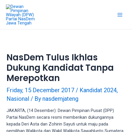
18Tube.tv
is
a
free
hosting
service
for
porn
NasDem Tulus Ikhlas
videos.
Dukung Kandidat Tanpa
You
can
Merepotkan
create
your
Friday, 15 December 2017
/
Kandidat 2024
,
verified
Nasional
/ By
nasdemjateng
user
account
JAKARTA, (14 Desember): Dewan Pimpinan Pusat (DPP)
to
Partai NasDem secara resmi memberikan dukungannya
upload
kepada Deri Asta dan Zohirin Sayuti untuk maju pada
porn
pemilihan Walikota dan Wakil Walikota Sawahlunto Sumatera