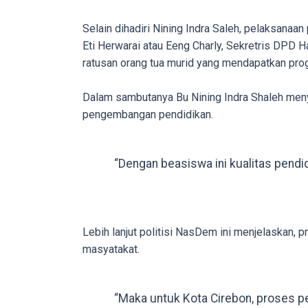
porn
videos
Selain dihadiri Nining Indra Saleh, pelaksana
to
Eti Herwarai atau Eeng Charly, Sekretris DPD
our
ratusan orang tua murid yang mendapatkan pro
website
in
Dalam sambutanya Bu Nining Indra Shaleh men
several
pengembangan pendidikan.
different
formats.
“Dengan beasiswa ini kualitas pendid
18tube
Every
porn
video
Lebih lanjut politisi NasDem ini menjelaskan,
you
masyatakat.
upload
will
be
“Maka untuk Kota Cirebon, proses p
processed