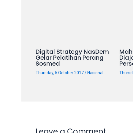
on
other
websites.
On
18Tube.tv
you’ll
also
Digital Strategy NasDem
Mah
Gelar Pelatihan Perang
Diaj
find
Sosmed
Pers
exclusive
porn
Thursday, 5 October 2017
/
Nasional
Thursd
productions
shot
by
ourselves.
Surf
around
each
Leave a Comment
of