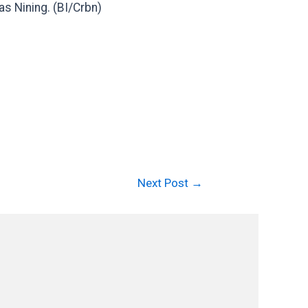
s Nining. (BI/Crbn)
Next Post
→