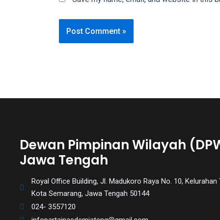
You
will
also
find
gay
and
transsexual
porn
videos
in
their
Dewan Pimpinan Wilayah (DP
corresponding
Jawa Tengah
sections
on
Royal Office Building, Jl. Madukoro Raya No. 10, Kelurah
our
Kota Semarang, Jawa Tengah 50144
website.
024- 3557120
Watching
porn