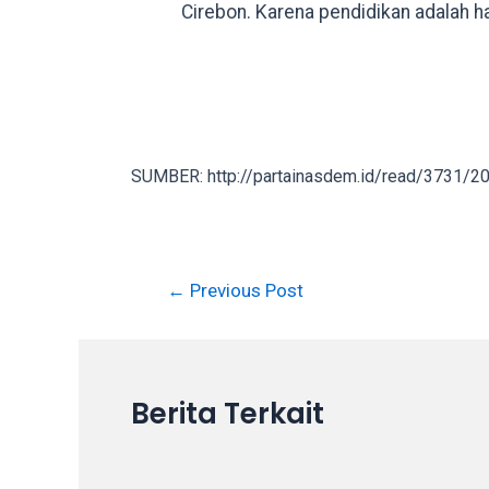
Cirebon. Karena pendidikan adalah h
in
up
to
5
working
days.
SUMBER: http://partainasdem.id/read/3731/201
You
can
also
use
Post
←
Previous Post
our
navigation
embed
code
to
share
Berita Terkait
our
porn
videos