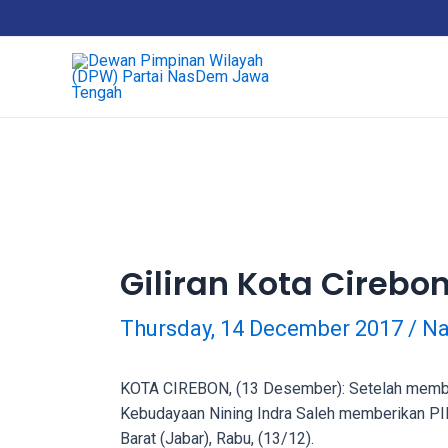
Skip
18Tube.tv
to
is
content
a
free
hosting
service
for
porn
videos.
You
can
Giliran Kota Cirebo
create
your
Thursday, 14 December 2017
/
Na
verified
user
account
KOTA CIREBON, (13 Desember): Setelah member
to
Kebudayaan Nining Indra Saleh memberikan PIP
upload
Barat (Jabar), Rabu, (13/12).