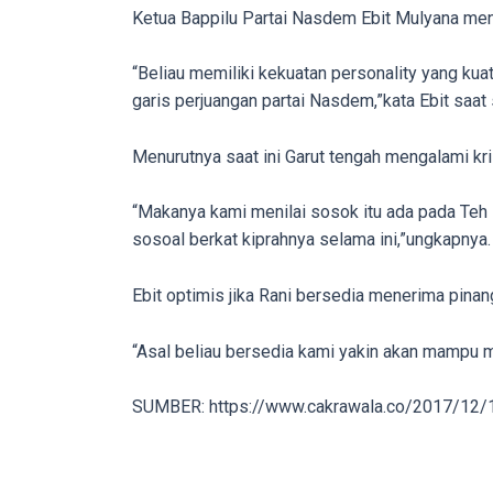
porn
Ketua Bappilu Partai Nasdem Ebit Mulyana men
videos
to
“Beliau memiliki kekuatan personality yang kua
our
garis perjuangan partai Nasdem,”kata Ebit saat
website
in
Menurutnya saat ini Garut tengah mengalami kri
several
different
“Makanya kami menilai sosok itu ada pada Teh 
formats.
sosoal berkat kiprahnya selama ini,”ungkapnya.
18tube
Every
Ebit optimis jika Rani bersedia menerima pinan
porn
video
“Asal beliau bersedia kami yakin akan mampu 
you
upload
SUMBER: https://www.cakrawala.co/2017/12/12
will
be
processed