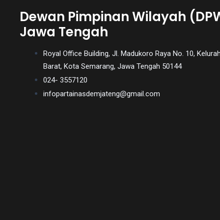
You
Dewan Pimpinan Wilayah (DP
will
Jawa Tengah
also
find
Royal Office Building, Jl. Madukoro Raya No. 10, Kel
gay
Barat, Kota Semarang, Jawa Tengah 50144
and
024- 3557120
transsexual
infopartainasdemjateng@gmail.com
porn
videos
in
their
corresponding
sections
on
our
website.
Watching
porn