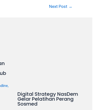
Next Post
→
an
ub
dline
,
Digital Strategy NasDem
Gelar Pelatihan Perang
Sosmed