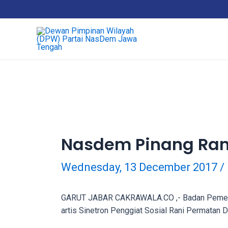
Skip
18Tube.tv
to
is
content
a
free
hosting
service
for
porn
videos.
You
can
Nasdem Pinang Rani
create
your
Wednesday, 13 December 2017
/
verified
user
account
GARUT JABAR CAKRAWALA.CO ,- Badan Pemenan
to
artis Sinetron Penggiat Sosial Rani Permatan D
upload