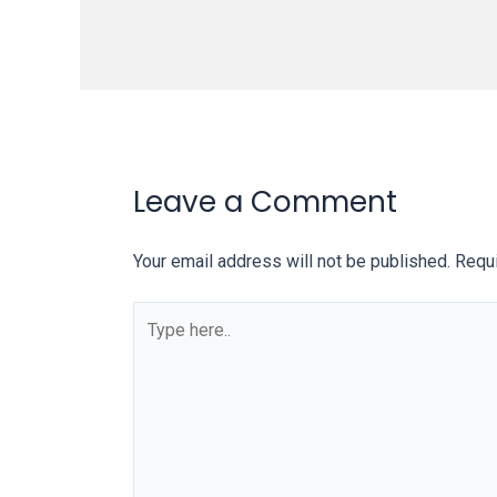
on
other
websites.
On
18Tube.tv
you’ll
also
Leave a Comment
find
exclusive
Your email address will not be published.
Requi
porn
productions
Type
shot
here..
by
ourselves.
Surf
around
each
of