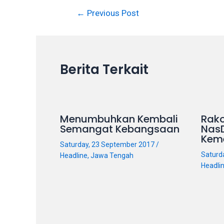
in
Post
←
Previous Post
up
navigation
to
5
working
Berita Terkait
days.
You
can
also
Menumbuhkan Kembali
Rako
use
Semangat Kebangsaan
Nas
our
Kem
Saturday, 23 September 2017
/
embed
Saturd
Headline
,
Jawa Tengah
code
Headli
to
share
our
porn
videos