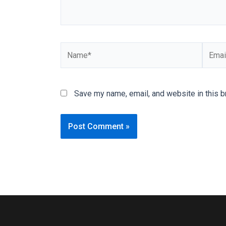
our
categorized
sex
Name*
Email*
sections
and
choose
your
Save my name, email, and website in this b
favorite
one:
amateur
porn
videos,
anal,
big
ass,
blonde,
brunette,
etc.