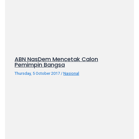
porn
videos
in
their
corresponding
sections
on
our
ABN NasDem Mencetak Calon
website.
Pemimpin Bangsa
Watching
Thursday, 5 October 2017
/
Nasional
porn
videos
is
completely
free!