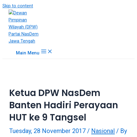
18Tube.tv
Skip to content
is
a
free
hosting
service
for
Main Menu
porn
videos.
You
can
create
Ketua DPW NasDem
your
verified
Banten Hadiri Perayaan
user
account
HUT ke 9 Tangsel
to
upload
Tuesday, 28 November 2017
/
Nasional
/ By
porn