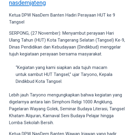
nasdemjateng
videos
to
Ketua DPW NasDem Banten Hadiri Perayaan HUT ke 9
our
Tangsel
website
in
SERPONG, (27 November): Menyambut perayaan Hari
several
Ulang Tahun (HUT) Kota Tangerang Selatan (Tangsel) Ke-9,
different
Dinas Pendidikan dan Kebudayaan (Dindikbud) menggelar
formats.
tujuh kegiataan perayaan bersama masyarakat.
18tube
Every
“Kegiatan yang kami siapkan ada tujuh macam
porn
untuk sambut HUT Tangsel,” ujar Taryono, Kepala
video
Dindikbud Kota Tangsel.
you
upload
Lebih jauh Taryono mengungkapkan bahwa kegiatan yang
will
digelarnya antara lain Simphoni Religi 1000 Angklung,
be
Pagelaran Wayang Golek, Seminar Budaya Literasi, Tangsel
processed
Khatam Alquran, Karnaval Seni Budaya Pelajar hingga
in
Lomba Sekolah Bersih.
up
Ketua DPW NasDem Banten Wawan Iriawan yang hadir
to