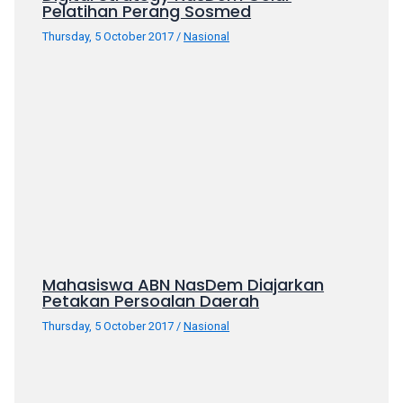
Pelatihan Perang Sosmed
your
Thursday, 5 October 2017
/
Nasional
favorite
one:
amateur
porn
videos,
anal,
big
ass,
blonde,
brunette,
etc.
You
Mahasiswa ABN NasDem Diajarkan
will
Petakan Persoalan Daerah
also
Thursday, 5 October 2017
/
Nasional
find
gay
and
transsexual