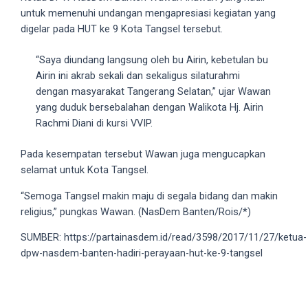
untuk memenuhi undangan mengapresiasi kegiatan yang
5
digelar pada HUT ke 9 Kota Tangsel tersebut.
working
days.
“Saya diundang langsung oleh bu Airin, kebetulan bu
You
Airin ini akrab sekali dan sekaligus silaturahmi
can
dengan masyarakat Tangerang Selatan,” ujar Wawan
also
yang duduk bersebalahan dengan Walikota Hj. Airin
use
Rachmi Diani di kursi VVIP.
our
embed
Pada kesempatan tersebut Wawan juga mengucapkan
code
selamat untuk Kota Tangsel.
to
share
“Semoga Tangsel makin maju di segala bidang dan makin
our
religius,” pungkas Wawan. (NasDem Banten/Rois/*)
porn
videos
SUMBER: https://partainasdem.id/read/3598/2017/11/27/ketua-
on
dpw-nasdem-banten-hadiri-perayaan-hut-ke-9-tangsel
other
websites.
On