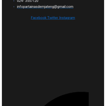
024- 3557120
infopartainasdemjateng@gmail.com
Facebook
Twitter
Instagram