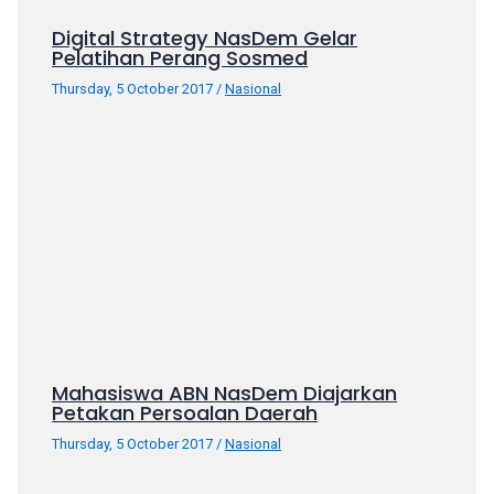
your
Digital Strategy NasDem Gelar
favorite
Pelatihan Perang Sosmed
one:
Thursday, 5 October 2017
/
Nasional
amateur
porn
videos,
anal,
big
ass,
blonde,
brunette,
etc.
You
will
also
Mahasiswa ABN NasDem Diajarkan
find
Petakan Persoalan Daerah
gay
Thursday, 5 October 2017
/
Nasional
and
transsexual