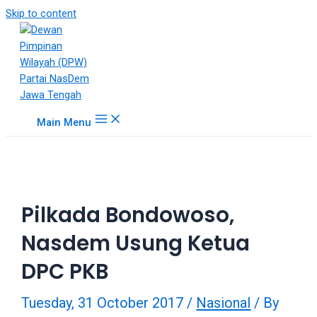
18Tube.tv
Skip to content
is
a
free
hosting
service
for
Main Menu
porn
videos.
You
can
create
Pilkada Bondowoso,
your
verified
Nasdem Usung Ketua
user
account
DPC PKB
to
upload
Tuesday, 31 October 2017
/
Nasional
/ By
porn