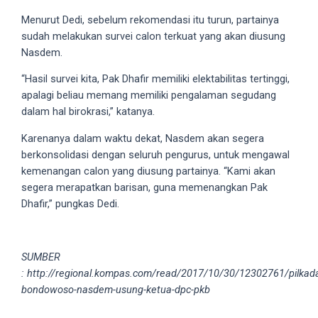
5
Menurut Dedi, sebelum rekomendasi itu turun, partainya
working
sudah melakukan survei calon terkuat yang akan diusung
days.
Nasdem.
You
“Hasil survei kita, Pak Dhafir memiliki elektabilitas tertinggi,
can
apalagi beliau memang memiliki pengalaman segudang
also
dalam hal birokrasi,” katanya.
use
our
Karenanya dalam waktu dekat, Nasdem akan segera
embed
berkonsolidasi dengan seluruh pengurus, untuk mengawal
code
kemenangan calon yang diusung partainya. “Kami akan
to
segera merapatkan barisan, guna memenangkan Pak
share
Dhafir,” pungkas Dedi.
our
porn
videos
SUMBER
on
: http://regional.kompas.com/read/2017/10/30/12302761/pilkad
other
bondowoso-nasdem-usung-ketua-dpc-pkb
websites.
On