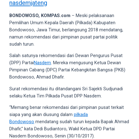
nasdemjateng
videos
to
BONDOWOSO, KOMPAS.com
– Meski pelaksanaan
our
Pemilihan Umum Kepala Daerah (Pilkada) Kabupaten
website
Bondowoso, Jawa Timur, berlangsung 2018 mendatang,
in
namun rekomendasi dari pimpinan pusat partai politik
several
sudah turun.
different
formats.
Salah satunya rekomendasi dari Dewan Pengurus Pusat
18tube
(DPP) Partai
Nasdem
. Mereka mengusung Ketua Dewan
Every
Pimpinan Cabang (DPC) Partai Kebangkitan Bangsa (PKB)
porn
Bondowoso, Ahmad Dhafir.
video
you
Surat rekomendasi itu ditandangani Sri Sajekti Sudjunadi
upload
selaku Ketua Tim Pilkada Pusat DPP Nasdem.
will
“Memang benar rekomendasi dari pimpinan pusat terkait
be
siapa yang akan diusung dalam
pilkada
processed
Bondowoso
mendatang sudah turun kepada Bapak Ahmad
in
Dhafir,” kata Dedi Budiantoro, Wakil Ketua DPD Partai
up
Nasdem Bondowoso, Senin (30/10/2017).
to