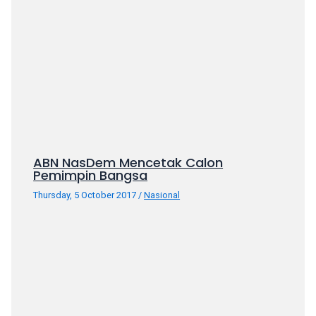
porn
videos
in
their
corresponding
sections
on
our
website.
Watching
ABN NasDem Mencetak Calon
porn
Pemimpin Bangsa
videos
Thursday, 5 October 2017
/
Nasional
is
completely
free!