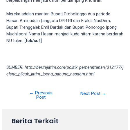
berpeluangan menjadi calon pendamping Khofifah.
your
favorite
Mereka adalah mantan Bupati Probolinggo dua periode
one:
Hasan Aminuddin (anggota DPR RI dari Fraksi NasDem,
amateur
Bupati Trenggalek Emil Dardak dan Bupati Ponorogo Ipong
porn
Muchlisoni. Nama Hasan menjadi kuda hitam karena berdarah
videos,
NU tulen.
[tok/suf]
anal,
big
ass,
blonde,
SUMBER: http://beritajatim.com/politik_pemerintahan/312177/j
brunette,
elang_pilgub_jatim,_ipong_gabung_nasdem.html
etc.
You
will
←
Previous
Post
Next Post
→
also
Post
navigation
find
gay
and
Berita Terkait
transsexual