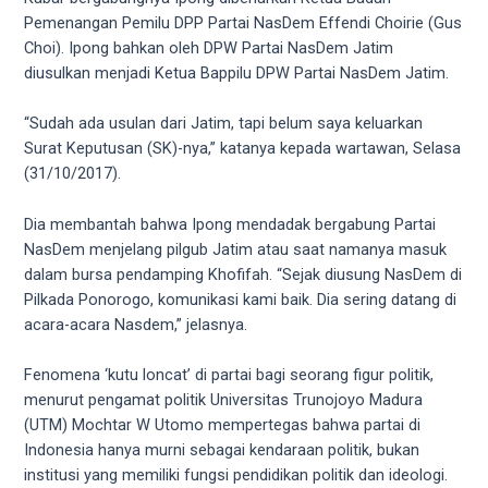
5
Pemenangan Pemilu DPP Partai NasDem Effendi Choirie (Gus
working
Choi). Ipong bahkan oleh DPW Partai NasDem Jatim
days.
diusulkan menjadi Ketua Bappilu DPW Partai NasDem Jatim.
You
can
“Sudah ada usulan dari Jatim, tapi belum saya keluarkan
also
Surat Keputusan (SK)-nya,” katanya kepada wartawan, Selasa
use
(31/10/2017).
our
embed
Dia membantah bahwa Ipong mendadak bergabung Partai
code
NasDem menjelang pilgub Jatim atau saat namanya masuk
to
dalam bursa pendamping Khofifah. “Sejak diusung NasDem di
share
Pilkada Ponorogo, komunikasi kami baik. Dia sering datang di
our
acara-acara Nasdem,” jelasnya.
porn
videos
Fenomena ‘kutu loncat’ di partai bagi seorang figur politik,
on
menurut pengamat politik Universitas Trunojoyo Madura
other
(UTM) Mochtar W Utomo mempertegas bahwa partai di
websites.
Indonesia hanya murni sebagai kendaraan politik, bukan
On
institusi yang memiliki fungsi pendidikan politik dan ideologi.