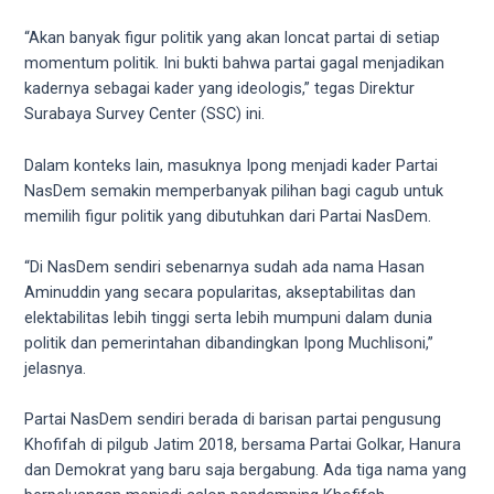
18Tube.tv
you’ll
“Akan banyak figur politik yang akan loncat partai di setiap
also
momentum politik. Ini bukti bahwa partai gagal menjadikan
find
kadernya sebagai kader yang ideologis,” tegas Direktur
exclusive
Surabaya Survey Center (SSC) ini.
porn
productions
Dalam konteks lain, masuknya Ipong menjadi kader Partai
shot
NasDem semakin memperbanyak pilihan bagi cagub untuk
by
memilih figur politik yang dibutuhkan dari Partai NasDem.
ourselves.
Surf
“Di NasDem sendiri sebenarnya sudah ada nama Hasan
around
Aminuddin yang secara popularitas, akseptabilitas dan
each
elektabilitas lebih tinggi serta lebih mumpuni dalam dunia
of
politik dan pemerintahan dibandingkan Ipong Muchlisoni,”
our
jelasnya.
categorized
sex
Partai NasDem sendiri berada di barisan partai pengusung
sections
Khofifah di pilgub Jatim 2018, bersama Partai Golkar, Hanura
and
dan Demokrat yang baru saja bergabung. Ada tiga nama yang
choose