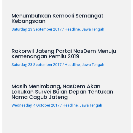
porn
videos
in
Menumbuhkan Kembali Semangat
Kebangsaan
their
corresponding
Saturday, 23 September 2017
/
Headline
,
Jawa Tengah
sections
on
our
Rakorwil Jateng Partai NasDem Menuju
Kemenangan Pemilu 2019
website.
Watching
Saturday, 23 September 2017
/
Headline
,
Jawa Tengah
porn
videos
is
Masih Menimbang, NasDem Akan
completely
Lakukan Survei Bulan Depan Tentukan
Nama Cagub Jateng
free!
Wednesday, 4 October 2017
/
Headline
,
Jawa Tengah