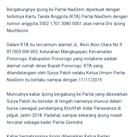
videos
to
Bergabungnya Ipong ke Partai NasDem diperkuat dengan
our
terbitnya Kartu Tanda Anggota (KTA) Partai NasDem dengan
website
nomor anggota 3502 1701 3080 0001 atas nama Drs Ipong
in
Muchlisoni.
several
different
Dalam KTA itu tercantum alamat JL. Alon-Alon Utara No.9
formats.
RT/003 RW 003, Kelurahan Mangkujayan, Kecamatan
18tube
Ponorogo, Kabupaten Ponorogo yang notabene adalah
Every
alamat rumah dinas Bupati Ponorogo. KTA yang
porn
ditandatangani oleh Surya Paloh selaku Ketua Umum Partai
video
NasDem itu berlaku sampai dengan 11/11/2019.
you
upload
Munculnya kabar Ipong bergabung ke Partai yang dibesarkan
will
Surya Paloh itu beredar di tengah namanya muncul dalam
be
bursa cawagub pendamping Khofifah Indar Parawansa di
processed
pilgub Jatim 2018. Padahal, sampai sekarang Ipong masih
in
tercatat sebagai kader Partai Gerindra.
up
to
Kabar bergabungnya Ipong dibenarkan Ketua Badan