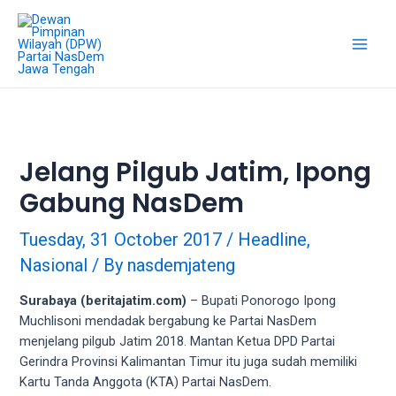
Skip
18Tube.tv
to
is
content
a
Main
free
hosting
Men
service
for
porn
Jelang Pilgub Jatim, Ipong
videos.
Gabung NasDem
You
can
create
Tuesday, 31 October 2017
/
Headline
,
your
Nasional
/ By
nasdemjateng
verified
user
Surabaya (beritajatim.com)
– Bupati Ponorogo Ipong
account
Muchlisoni mendadak bergabung ke Partai NasDem
to
menjelang pilgub Jatim 2018. Mantan Ketua DPD Partai
upload
Gerindra Provinsi Kalimantan Timur itu juga sudah memiliki
porn
Kartu Tanda Anggota (KTA) Partai NasDem.