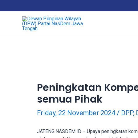
18Tube.tv
is
a
free
hosting
service
for
porn
videos.
You
can
Peningkatan Kompe
create
semua Pihak
your
verified
user
Friday, 22 November 2024
/
DPP
,
account
to
JATENG.NASDEM.ID – Upaya peningkatan kompe
upload