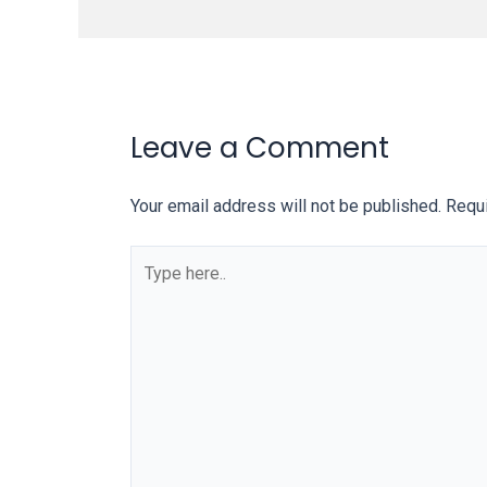
our
categorized
sex
sections
and
Leave a Comment
choose
your
Your email address will not be published.
Requi
favorite
one:
amateur
porn
videos,
anal,
big
ass,
blonde,
brunette,
etc.