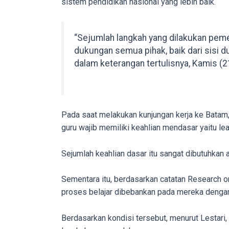
sistem pendidikan nasional yang lebih baik.
porn
videos
to
“Sejumlah langkah yang dilakukan pem
our
dukungan semua pihak, baik dari sisi d
website
dalam keterangan tertulisnya, Kamis (2
in
several
different
formats.
Pada saat melakukan kunjungan kerja ke Batam
18tube
guru wajib memiliki keahlian mendasar yaitu lea
Every
porn
Sejumlah keahlian dasar itu sangat dibutuhkan
video
you
Sementara itu, berdasarkan catatan Research 
upload
proses belajar dibebankan pada mereka dengan 
will
be
Berdasarkan kondisi tersebut, menurut Lestari,
processed