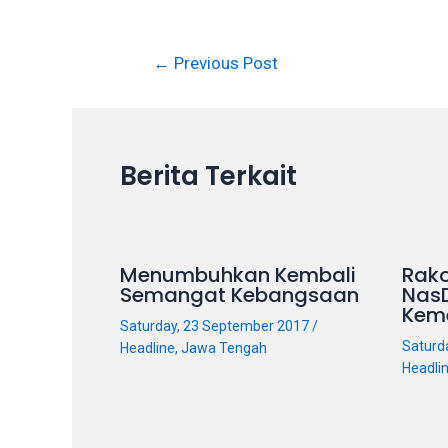
on
other
←
Previous Post
websites.
On
18Tube.tv
you’ll
Berita Terkait
also
find
exclusive
porn
productions
Menumbuhkan Kembali
Rako
Semangat Kebangsaan
Nas
shot
Kem
by
Saturday, 23 September 2017
/
ourselves.
Saturd
Headline
,
Jawa Tengah
Surf
Headli
around
each
of