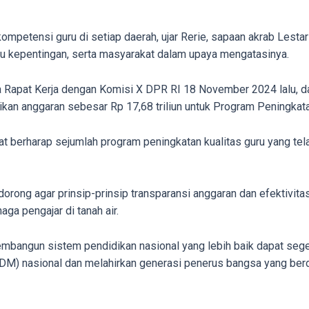
etensi guru di setiap daerah, ujar Rerie, sapaan akrab Lestari,
 kepentingan, serta masyarakat dalam upaya mengatasinya.
apat Kerja dengan Komisi X DPR RI 18 November 2024 lalu, dari 
n anggaran sebesar Rp 17,68 triliun untuk Program Peningkatan
t berharap sejumlah program peningkatan kualitas guru yang tel
orong agar prinsip-prinsip transparansi anggaran dan efektivi
ga pengajar di tanah air.
embangun sistem pendidikan nasional yang lebih baik dapat se
) nasional dan melahirkan generasi penerus bangsa yang berd