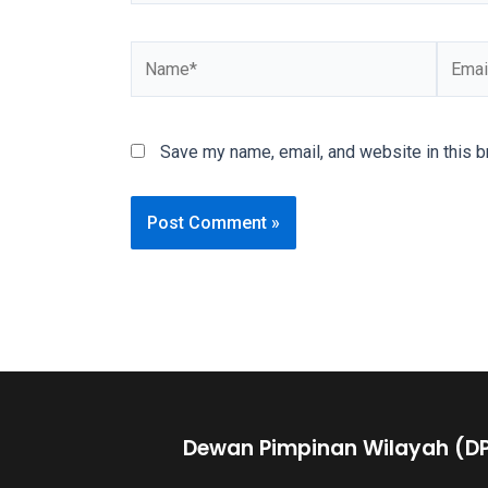
You
will
also
find
gay
Save my name, email, and website in this b
and
transsexual
porn
videos
in
their
corresponding
sections
on
our
website.
Dewan Pimpinan Wilayah (D
Watching
porn