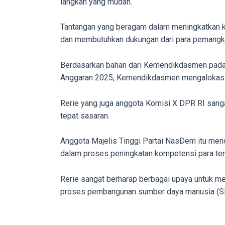
langkah yang mudah.
in
up
Tantangan yang beragam dalam meningkatkan komp
to
dan membutuhkan dukungan dari para pemangku
5
working
Berdasarkan bahan dari Kemendikdasmen pada R
days.
Anggaran 2025, Kemendikdasmen mengalokasika
You
can
Rerie yang juga anggota Komisi X DPR RI sanga
also
tepat sasaran.
use
our
Anggota Majelis Tinggi Partai NasDem itu mend
embed
dalam proses peningkatan kompetensi para tena
code
to
Rerie sangat berharap berbagai upaya untuk m
share
proses pembangunan sumber daya manusia (SDM
our
porn
videos