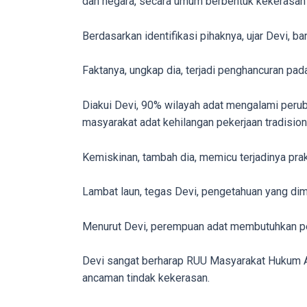
dan negara, secara umum berbentuk kekerasan p
videos
is
Berdasarkan identifikasi pihaknya, ujar Devi, 
completely
free!
Faktanya, ungkap dia, terjadi penghancuran p
Diakui Devi, 90% wilayah adat mengalami per
masyarakat adat kehilangan pekerjaan tradision
Kemiskinan, tambah dia, memicu terjadinya pr
Lambat laun, tegas Devi, pengetahuan yang dimi
Menurut Devi, perempuan adat membutuhkan pe
Devi sangat berharap RUU Masyarakat Hukum A
ancaman tindak kekerasan.