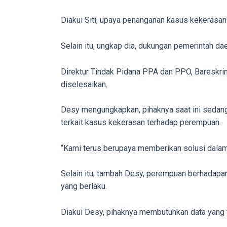
our
Diakui Siti, upaya penanganan kasus kekeras
categorized
sex
Selain itu, ungkap dia, dukungan pemerintah 
sections
and
Direktur Tindak Pidana PPA dan PPO, Bareskri
choose
diselesaikan.
your
favorite
Desy mengungkapkan, pihaknya saat ini sedan
one:
terkait kasus kekerasan terhadap perempuan.
amateur
porn
“Kami terus berupaya memberikan solusi dalam 
videos,
anal,
Selain itu, tambah Desy, perempuan berhadap
big
yang berlaku.
ass,
blonde,
Diakui Desy, pihaknya membutuhkan data yang t
brunette,
etc.