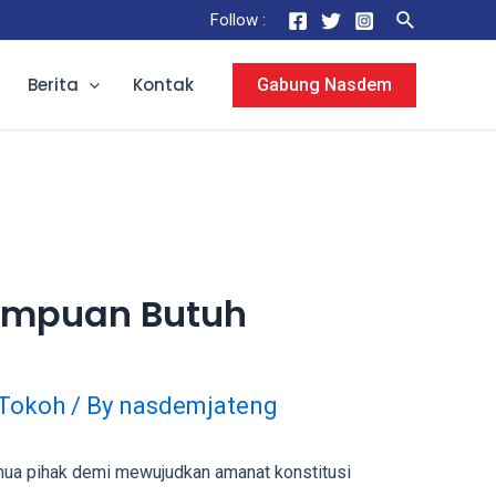
Search
Follow :
Berita
Kontak
Gabung Nasdem
empuan Butuh
Tokoh
/ By
nasdemjateng
a pihak demi mewujudkan amanat konstitusi