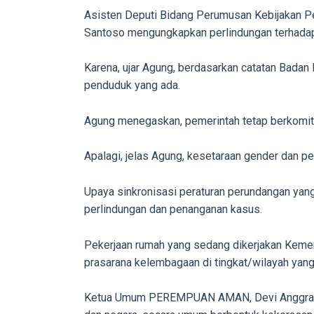
Asisten Deputi Bidang Perumusan Kebijakan P
You
Santoso mengungkapkan perlindungan terhadap
will
also
Karena, ujar Agung, berdasarkan catatan Badan 
find
penduduk yang ada.
gay
and
Agung menegaskan, pemerintah tetap berkomi
transsexual
porn
videos
Apalagi, jelas Agung, kesetaraan gender dan p
in
their
Upaya sinkronisasi peraturan perundangan yang
corresponding
perlindungan dan penanganan kasus.
sections
on
Pekerjaan rumah yang sedang dikerjakan Kement
our
prasarana kelembagaan di tingkat/wilayah yang
website.
Watching
Ketua Umum PEREMPUAN AMAN, Devi Anggraini m
porn