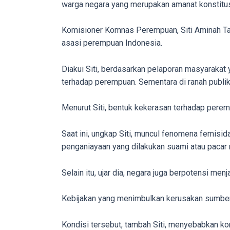
warga negara yang merupakan amanat konstitusi
on
other
Komisioner Komnas Perempuan, Siti Aminah T
websites.
asasi perempuan Indonesia.
On
18Tube.tv
Diakui Siti, berdasarkan pelaporan masyaraka
you’ll
terhadap perempuan. Sementara di ranah publ
also
find
Menurut Siti, bentuk kekerasan terhadap perem
exclusive
porn
Saat ini, ungkap Siti, muncul fenomena femisi
productions
penganiayaan yang dilakukan suami atau paca
shot
by
Selain itu, ujar dia, negara juga berpotensi me
ourselves.
Surf
Kebijakan yang menimbulkan kerusakan sumber 
around
each
Kondisi tersebut, tambah Siti, menyebabkan k
of