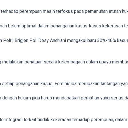
an terhadap perempuan masih terfokus pada pemenuhan aturan 
daerah belum optimal dalam penanganan kasus-kasus kekerasan t
m Polri, Brigjen Pol. Desy Andriani mengakui baru 30%-40% kas
g melakukan penataan secara kelembagaan dalam upaya membang
setiap penanganan kasus. Feminisida merupakan tantangan yang 
an dengan hukum juga harus mendapatkan perhatian yang serius
erintegrasi terkait tindak kekerasan terhadap perempuan, dala