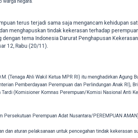
p warga negara.
puan terus terjadi sama saja mengancam kehidupan satu
dan menghapuskan tindak kekerasan terhadap perempuan,” 
ng dengan tema Indonesia Darurat Penghapusan Kekerasa
ar 12, Rabu (20/11).
.D.M. (Tenaga Ahli Wakil Ketua MPR RI) itu menghadirkan Agung
erian Pemberdayaan Perempuan dan Perlindungan Anak RI), Brigj
nah Tardi (Komisioner Komnas Perempuan/Komisi Nasional Anti 
a Umum Persekutuan Perempuan Adat Nusantara/PEREMPUAN AMAN
an dan aturan pelaksanaan untuk pencegahan tindak kekerasan su