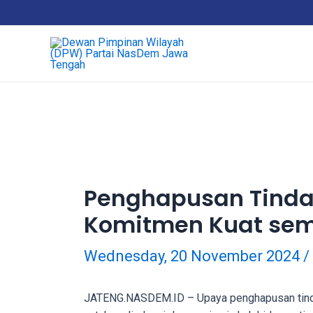
Skip
18Tube.tv
to
is
content
a
free
hosting
service
for
porn
videos.
You
can
Penghapusan Tinda
create
Komitmen Kuat sem
your
verified
user
Wednesday, 20 November 2024
/
account
to
JATENG.NASDEM.ID – Upaya penghapusan tinda
upload