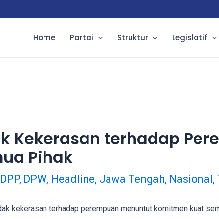
Home
Partai
Struktur
Legislatif
k Kekerasan terhadap Per
ua Pihak
DPP
,
DPW
,
Headline
,
Jawa Tengah
,
Nasional
,
k kekerasan terhadap perempuan menuntut komitmen kuat semu