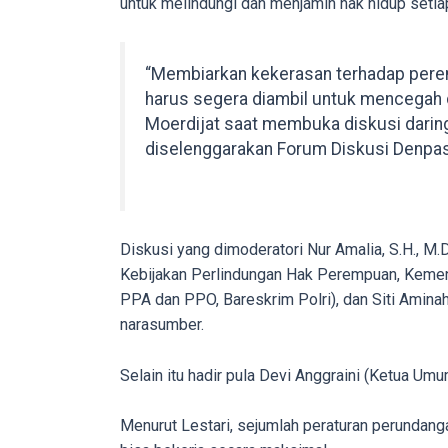
untuk melindungi dan menjamin hak hidup setia
porn
videos
to
“Membiarkan kekerasan terhadap perem
our
harus segera diambil untuk mencegah 
website
Moerdijat saat membuka diskusi dari
in
diselenggarakan Forum Diskusi Denpas
several
different
formats.
18tube
Diskusi yang dimoderatori Nur Amalia, S.H., M
Every
Kebijakan Perlindungan Hak Perempuan, Kement
porn
PPA dan PPO, Bareskrim Polri), dan Siti Ami
video
narasumber.
you
upload
Selain itu hadir pula Devi Anggraini (Ketu
will
be
Menurut Lestari, sejumlah peraturan perundang
processed