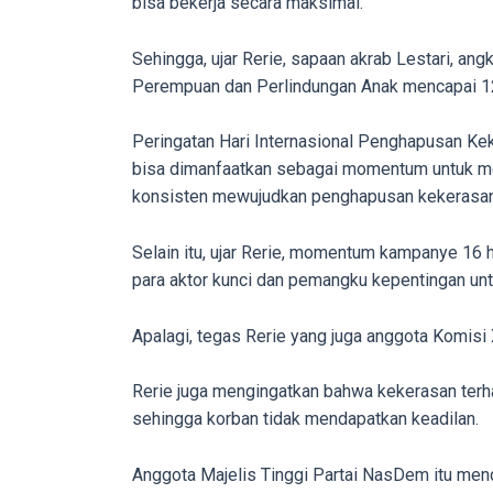
bisa bekerja secara maksimal.
in
up
Sehingga, ujar Rerie, sapaan akrab Lestari, 
to
Perempuan dan Perlindungan Anak mencapai 1
5
working
Peringatan Hari Internasional Penghapusan Ke
days.
bisa dimanfaatkan sebagai momentum untuk me
You
konsisten mewujudkan penghapusan kekerasan
can
also
Selain itu, ujar Rerie, momentum kampanye 16
use
para aktor kunci dan pemangku kepentingan un
our
embed
Apalagi, tegas Rerie yang juga anggota Komisi 
code
to
Rerie juga mengingatkan bahwa kekerasan terha
share
sehingga korban tidak mendapatkan keadilan.
our
porn
Anggota Majelis Tinggi Partai NasDem itu men
videos