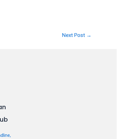
Next Post
→
an
ub
dline
,