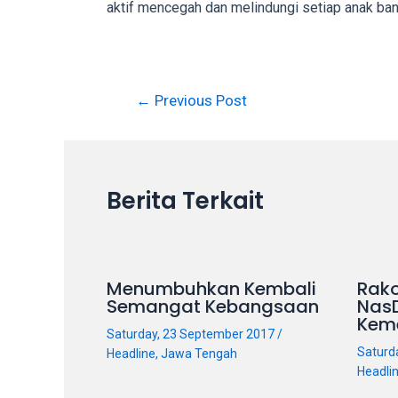
aktif mencegah dan melindungi setiap anak ba
on
other
websites.
On
←
Previous Post
18Tube.tv
you’ll
also
find
Berita Terkait
exclusive
porn
productions
shot
by
Menumbuhkan Kembali
Rako
Semangat Kebangsaan
Nas
ourselves.
Kem
Surf
Saturday, 23 September 2017
/
around
Saturd
Headline
,
Jawa Tengah
each
Headli
of