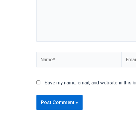
You
will
also
find
gay
and
transsexual
porn
videos
in
Save my name, email, and website in this b
their
corresponding
sections
on
our
website.
Watching
porn