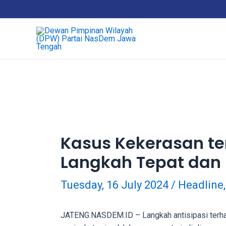
18Tube.tv
is
a
free
hosting
service
for
porn
videos.
You
can
Kasus Kekerasan t
create
Langkah Tepat dan
your
verified
user
Tuesday, 16 July 2024
/
Headline
account
to
JATENG.NASDEM.ID – Langkah antisipasi terha
upload