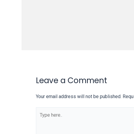
our
categorized
sex
sections
and
choose
your
favorite
one:
amateur
Leave a Comment
porn
videos,
anal,
Your email address will not be published.
Requi
big
ass,
blonde,
brunette,
etc.