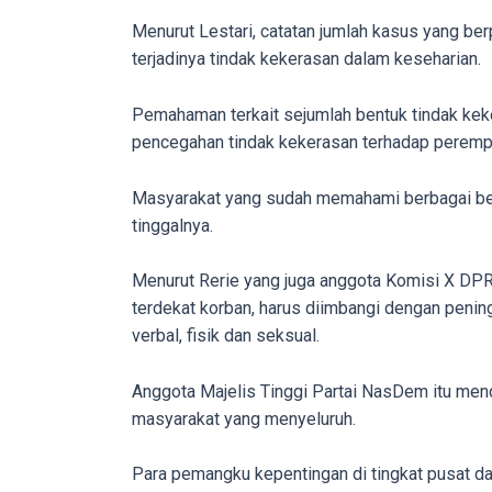
in
Menurut Lestari, catatan jumlah kasus yang be
up
terjadinya tindak kekerasan dalam keseharian.
to
5
Pemahaman terkait sejumlah bentuk tindak keke
working
pencegahan tindak kekerasan terhadap perempua
days.
You
Masyarakat yang sudah memahami berbagai bent
can
tinggalnya.
also
use
Menurut Rerie yang juga anggota Komisi X DPR 
our
terdekat korban, harus diimbangi dengan penin
embed
verbal, fisik dan seksual.
code
to
Anggota Majelis Tinggi Partai NasDem itu me
share
masyarakat yang menyeluruh.
our
porn
Para pemangku kepentingan di tingkat pusat d
videos