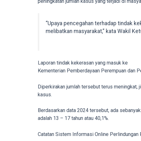
peningkatan jumlah kasus yang terjadi di masya
porn
videos
to
“Upaya pencegahan terhadap tindak ke
our
melibatkan masyarakat,” kata Wakil Ket
website
in
several
different
Laporan tindak kekerasan yang masuk ke
formats.
Kementerian Pemberdayaan Perempuan dan Perl
18tube
Every
Diperkirakan jumlah tersebut terus meningkat, 
porn
kasus.
video
you
Berdasarkan data 2024 tersebut, ada sebanyak 
upload
adalah 13 – 17 tahun atau 40,1%.
will
be
Catatan Sistem Informasi Online Perlindunga
processed