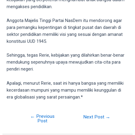
18Tube.tv
mengakses pendidikan.
you’ll
also
Anggota Majelis Tinggi Partai NasDem itu mendorong agar
find
para pemangku kepentingan di tingkat pusat dan daerah di
exclusive
sektor pendidikan memiliki visi yang sesuai dengan amanat
porn
konstitusi UUD 1945.
productions
shot
Sehingga, tegas Rerie, kebijakan yang dilahirkan benar-benar
by
mendukung sepenuhnya upaya mewujudkan cita-cita para
ourselves.
pendiri negeri.
Surf
around
Apalagi, menurut Rerie, saat ini hanya bangsa yang memiliki
each
kecerdasan mumpuni yang mampu memiliki keunggulan di
of
era globalisasi yang sarat persaingan.*
our
categorized
sex
←
Previous
Next Post
→
sections
Post
and
choose