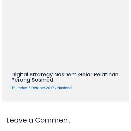
porn
videos
in
their
corresponding
sections
on
our
website.
Watching
porn
Digital Strategy NasDem Gelar Pelatihan
videos
Perang Sosmed
is
completely
Thursday, 5 October 2017
/
Nasional
free!
Leave a Comment