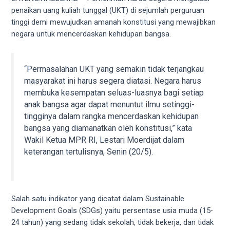
videos
penaikan uang kuliah tunggal (UKT) di sejumlah perguruan
to
tinggi demi mewujudkan amanah konstitusi yang mewajibkan
our
negara untuk mencerdaskan kehidupan bangsa.
website
in
several
“Permasalahan UKT yang semakin tidak terjangkau
different
masyarakat ini harus segera diatasi. Negara harus
formats.
membuka kesempatan seluas-luasnya bagi setiap
18tube
anak bangsa agar dapat menuntut ilmu setinggi-
Every
tingginya dalam rangka mencerdaskan kehidupan
porn
bangsa yang diamanatkan oleh konstitusi,” kata
video
Wakil Ketua MPR RI, Lestari Moerdijat dalam
you
keterangan tertulisnya, Senin (20/5).
upload
will
be
processed
Salah satu indikator yang dicatat dalam Sustainable
in
Development Goals (SDGs) yaitu persentase usia muda (15-
up
24 tahun) yang sedang tidak sekolah, tidak bekerja, dan tidak
to