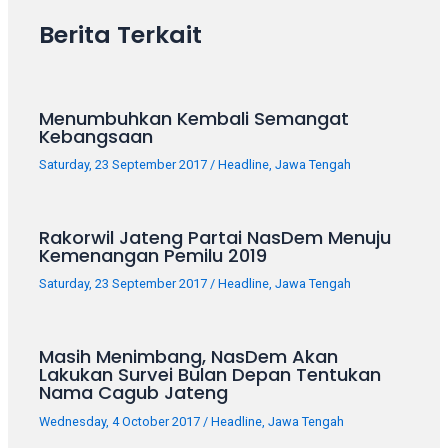
your
Berita Terkait
favorite
one:
amateur
porn
Menumbuhkan Kembali Semangat
videos,
Kebangsaan
anal,
Saturday, 23 September 2017
/
Headline
,
Jawa Tengah
big
ass,
blonde,
Rakorwil Jateng Partai NasDem Menuju
brunette,
Kemenangan Pemilu 2019
etc.
Saturday, 23 September 2017
/
Headline
,
Jawa Tengah
You
will
also
Masih Menimbang, NasDem Akan
find
Lakukan Survei Bulan Depan Tentukan
gay
Nama Cagub Jateng
and
Wednesday, 4 October 2017
/
Headline
,
Jawa Tengah
transsexual