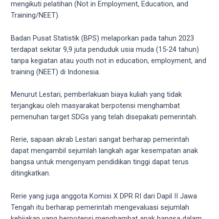
mengikuti pelatihan (Not in Employment, Education, and
5
Training/NEET).
working
days.
Badan Pusat Statistik (BPS) melaporkan pada tahun 2023
You
terdapat sekitar 9,9 juta penduduk usia muda (15-24 tahun)
can
tanpa kegiatan atau youth not in education, employment, and
also
training (NEET) di Indonesia.
use
our
Menurut Lestari, pemberlakuan biaya kuliah yang tidak
embed
terjangkau oleh masyarakat berpotensi menghambat
code
pemenuhan target SDGs yang telah disepakati pemerintah.
to
share
Rerie, sapaan akrab Lestari sangat berharap pemerintah
our
dapat mengambil sejumlah langkah agar kesempatan anak
porn
bangsa untuk mengenyam pendidikan tinggi dapat terus
videos
ditingkatkan.
on
other
Rerie yang juga anggota Komisi X DPR RI dari Dapil II Jawa
websites.
Tengah itu berharap pemerintah mengevaluasi sejumlah
On
kebijakan yang berpotensi menghambat anak bangsa dalam