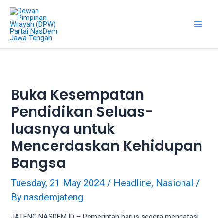
18Tube.tv
is
a
free
hosting
service
for
porn
Buka Kesempatan
videos.
Pendidikan Seluas-
You
can
luasnya untuk
create
your
Mencerdaskan Kehidupan
verified
Bangsa
user
account
Tuesday, 21 May 2024
/
Headline
,
Nasional
/
to
By
nasdemjateng
upload
porn
JATENG.NASDEM.ID – Pemerintah harus segera mengatasi