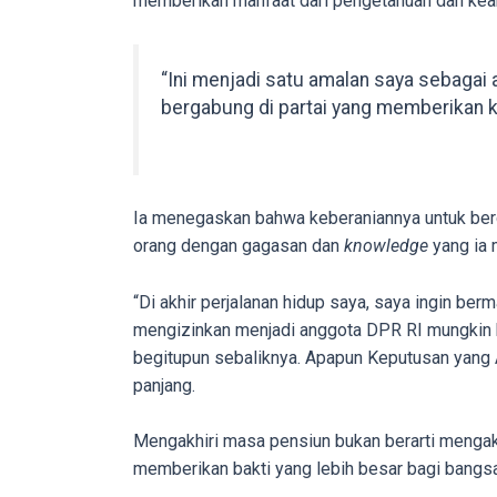
memberikan manfaat dari pengetahuan dan keah
our
categorized
sex
“Ini menjadi satu amalan saya sebagai 
sections
bergabung di partai yang memberikan k
and
choose
your
favorite
Ia menegaskan bahwa keberaniannya untuk berga
one:
orang dengan gagasan dan
knowledge
yang ia m
amateur
porn
“Di akhir perjalanan hidup saya, saya ingin ber
videos,
mengizinkan menjadi anggota DPR RI mungkin b
anal,
begitupun sebaliknya. Apapun Keputusan yang Al
big
panjang.
ass,
blonde,
Mengakhiri masa pensiun bukan berarti mengakh
brunette,
memberikan bakti yang lebih besar bagi bangsa
etc.