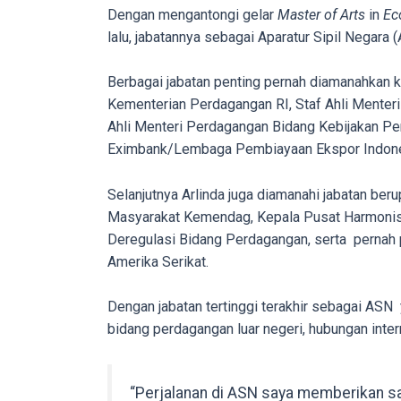
porn
Dengan mengantongi gelar
Master of Arts
in
Ec
videos
lalu, jabatannya sebagai Aparatur Sipil Negara (A
to
our
Berbagai jabatan penting pernah diamanahkan 
website
Kementerian Perdagangan RI, Staf Ahli Menter
in
Ahli Menteri Perdagangan Bidang Kebijakan 
several
Eximbank/Lembaga Pembiayaan Ekspor Indones
different
formats.
Selanjutnya Arlinda juga diamanahi jabatan 
18tube
Masyarakat Kemendag, Kepala Pusat Harmonisas
Every
Deregulasi Bidang Perdagangan, serta pernah 
porn
Amerika Serikat.
video
you
Dengan jabatan tertinggi terakhir sebagai ASN
upload
bidang perdagangan luar negeri, hubungan inte
will
be
“Perjalanan di ASN saya memberikan s
processed