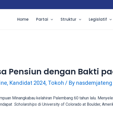
Home
Partai
Struktur
Legislatif
Masa Pensiun dengan Bakti 
ine
,
Kandidat 2024
,
Tokoh
/ By
nasdemjateng
an Minangkabau kelahiran Palembang 60 tahun lalu. Menyelesai
mendapat
Scholarships
di University of Colorado at Boulder, Ameri