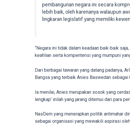
pembangunan negara ini secara kompreh
in
lebih baik, oleh karenanya walaupun aw
up
lingkaran legislatif yang memiliki kewe
to
5
working
days.
“Negara ini tidak dalam keadaan baik-baik saja
You
keahlian serta kompentensi yang mumpuni yang 
can
also
Dari berbagai tawaran yang datang padanya, Ar
use
Bangsa yang terbaik Anies Baswedan sebagai ba
our
embed
code
Ia menilai, Anies merupakan sosok yang cerdas,
to
lengkap’ inilah yang jarang ditemui dari para
share
our
NasDem yang menerapkan politik antimahar dinila
porn
sebagai organisasi yang mewakili aspirasi oleh
videos