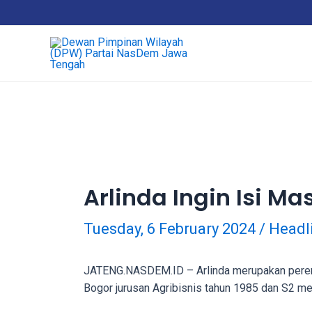
Skip
18Tube.tv
to
is
content
a
free
hosting
service
for
porn
videos.
You
can
Arlinda Ingin Isi 
create
your
Tuesday, 6 February 2024
/
Headl
verified
user
account
JATENG.NASDEM.ID – Arlinda merupakan perempu
to
Bogor jurusan Agribisnis tahun 1985 dan S2 
upload