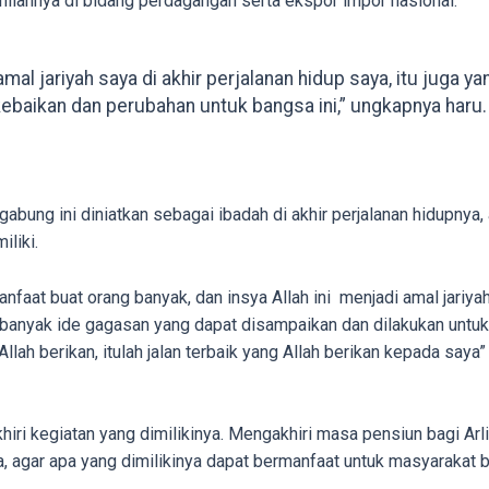
liannya di bidang perdagangan serta ekspor impor nasional.
amal jariyah saya di akhir perjalanan hidup saya, itu juga
ebaikan dan perubahan untuk bangsa ini,” ungkapnya haru.
bung ini diniatkan sebagai ibadah di akhir perjalanan hidupnya
iliki.
manfaat buat orang banyak, dan insya Allah ini menjadi amal jariya
anyak ide gagasan yang dapat disampaikan dan dilakukan untuk 
lah berikan, itulah jalan terbaik yang Allah berikan kepada say
iri kegiatan yang dimilikinya. Mengakhiri masa pensiun bagi Arl
, agar apa yang dimilikinya dapat bermanfaat untuk masyarakat 