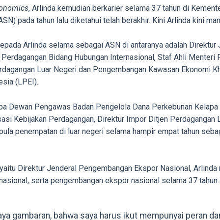
onomics
, Arlinda kemudian berkarier selama 37 tahun di Kement
SN) pada tahun lalu diketahui telah berakhir. Kini Arlinda kini mant
kepada Arlinda selama sebagai ASN di antaranya adalah Direktu
i Perdagangan Bidang Hubungan Internasional, Staf Ahli Menter
Perdagangan Luar Negeri dan Pengembangan Kawasan Ekonomi Kh
ia (LPEI).
berupa Dewan Pengawas Badan Pengelola Dana Perkebunan Kelapa
i Kebijakan Perdagangan, Direktur Impor Ditjen Perdagangan L
pula penempatan di luar negeri selama hampir empat tahun seb
 yaitu Direktur Jenderal Pengembangan Ekspor Nasional, Arlind
rnasional, serta pengembangan ekspor nasional selama 37 tahun.
aya gambaran, bahwa saya harus ikut mempunyai peran dan