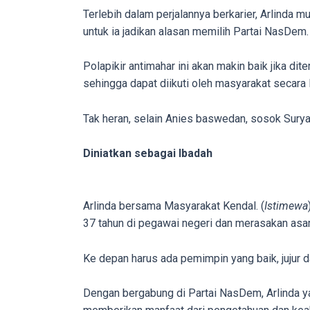
on
Terlebih dalam perjalannya berkarier, Arlinda 
other
untuk ia jadikan alasan memilih Partai NasDem.
websites.
On
Polapikir antimahar ini akan makin baik jika d
18Tube.tv
sehingga dapat diikuti oleh masyarakat secara 
you’ll
also
Tak heran, selain Anies baswedan, sosok Surya
find
exclusive
Diniatkan sebagai Ibadah
porn
productions
shot
Arlinda bersama Masyarakat Kendal. (
Istimewa
by
37 tahun di pegawai negeri dan merasakan asa
ourselves.
Surf
Ke depan harus ada pemimpin yang baik, jujur 
around
each
Dengan bergabung di Partai NasDem, Arlinda y
of