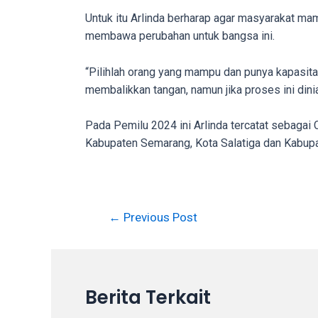
You
Untuk itu Arlinda berharap agar masyarakat ma
will
membawa perubahan untuk bangsa ini.
also
find
“Pilihlah orang yang mampu dan punya kapasi
gay
membalikkan tangan, namun jika proses ini diniat
and
transsexual
Pada Pemilu 2024 ini Arlinda tercatat sebagai
porn
Kabupaten Semarang, Kota Salatiga dan Kabupa
videos
in
their
corresponding
Post
←
Previous Post
sections
navigation
on
our
website.
Berita Terkait
Watching
porn