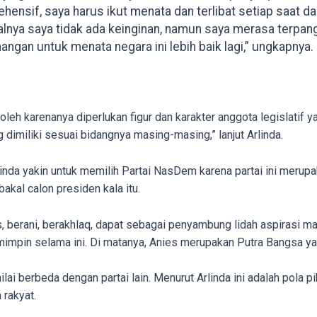
ensif, saya harus ikut menata dan terlibat setiap saat d
alnya saya tidak ada keinginan, namun saya merasa terpang
nangan untuk menata negara ini lebih baik lagi,” ungkapnya.
, oleh karenanya diperlukan figur dan karakter anggota legislat
dimiliki sesuai bidangnya masing-masing,” lanjut Arlinda.
linda yakin untuk memilih Partai NasDem karena partai ini merup
kal calon presiden kala itu.
 berani, berakhlaq, dapat sebagai penyambung lidah aspirasi masy
 pemimpin selama ini. Di matanya, Anies merupakan Putra Bangsa 
i berbeda dengan partai lain. Menurut Arlinda ini adalah pola pik
 rakyat.