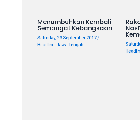
videos
is
Menumbuhkan Kembali
Rako
completely
Semangat Kebangsaan
Nas
free!
Kem
Saturday, 23 September 2017
/
Saturd
Headline
,
Jawa Tengah
Headli