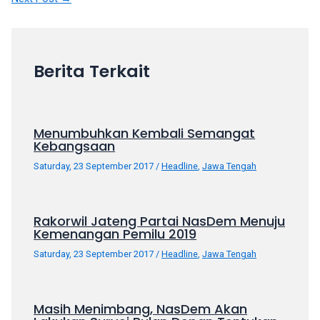
your
favorite
one:
amateur
Berita Terkait
porn
videos,
anal,
big
Menumbuhkan Kembali Semangat
Kebangsaan
ass,
blonde,
Saturday, 23 September 2017
/
Headline
,
Jawa Tengah
brunette,
etc.
You
Rakorwil Jateng Partai NasDem Menuju
will
Kemenangan Pemilu 2019
also
Saturday, 23 September 2017
/
Headline
,
Jawa Tengah
find
gay
and
Masih Menimbang, NasDem Akan
transsexual