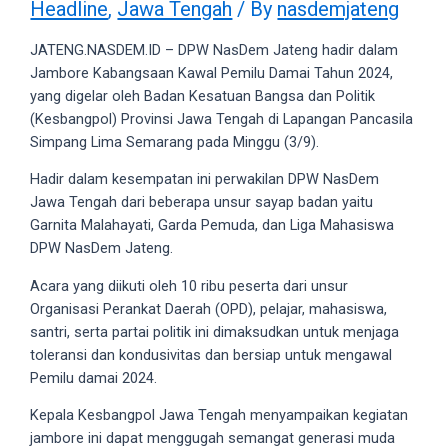
Headline
,
Jawa Tengah
/ By
nasdemjateng
videos
to
JATENG.NASDEM.ID – DPW NasDem Jateng hadir dalam
our
Jambore Kabangsaan Kawal Pemilu Damai Tahun 2024,
website
yang digelar oleh Badan Kesatuan Bangsa dan Politik
in
(Kesbangpol) Provinsi Jawa Tengah di Lapangan Pancasila
several
Simpang Lima Semarang pada Minggu (3/9).
different
formats.
Hadir dalam kesempatan ini perwakilan DPW NasDem
18tube
Jawa Tengah dari beberapa unsur sayap badan yaitu
Every
Garnita Malahayati, Garda Pemuda, dan Liga Mahasiswa
porn
DPW NasDem Jateng.
video
you
Acara yang diikuti oleh 10 ribu peserta dari unsur
upload
Organisasi Perankat Daerah (OPD), pelajar, mahasiswa,
will
santri, serta partai politik ini dimaksudkan untuk menjaga
be
toleransi dan kondusivitas dan bersiap untuk mengawal
processed
Pemilu damai 2024.
in
Kepala Kesbangpol Jawa Tengah menyampaikan kegiatan
up
jambore ini dapat menggugah semangat generasi muda
to