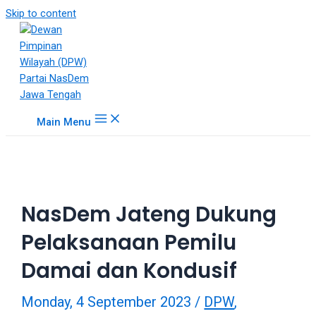
18Tube.tv
Skip to content
is
a
free
hosting
service
for
Main Menu
porn
videos.
You
can
create
NasDem Jateng Dukung
your
verified
Pelaksanaan Pemilu
user
account
Damai dan Kondusif
to
upload
Monday, 4 September 2023
/
DPW
,
porn