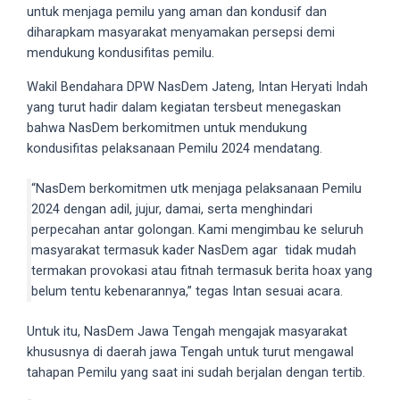
untuk menjaga pemilu yang aman dan kondusif dan
5
diharapkam masyarakat menyamakan persepsi demi
working
mendukung kondusifitas pemilu.
days.
You
Wakil Bendahara DPW NasDem Jateng, Intan Heryati Indah
can
yang turut hadir dalam kegiatan tersbeut menegaskan
also
bahwa NasDem berkomitmen untuk mendukung
use
kondusifitas pelaksanaan Pemilu 2024 mendatang.
our
embed
“NasDem berkomitmen utk menjaga pelaksanaan Pemilu
code
2024 dengan adil, jujur, damai, serta menghindari
to
perpecahan antar golongan. Kami mengimbau ke seluruh
share
masyarakat termasuk kader NasDem agar tidak mudah
our
termakan provokasi atau fitnah termasuk berita hoax yang
porn
belum tentu kebenarannya,” tegas Intan sesuai acara.
videos
on
Untuk itu, NasDem Jawa Tengah mengajak masyarakat
other
khususnya di daerah jawa Tengah untuk turut mengawal
websites.
tahapan Pemilu yang saat ini sudah berjalan dengan tertib.
On