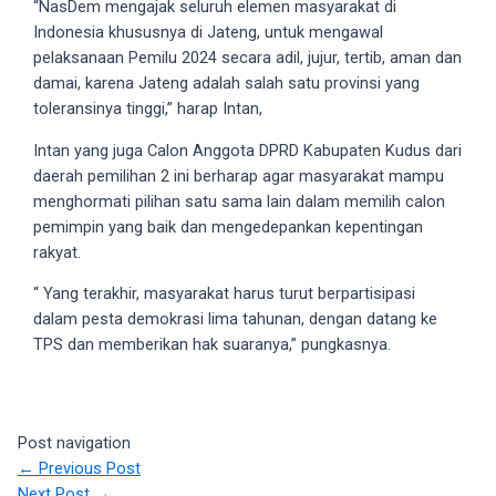
“NasDem mengajak seluruh elemen masyarakat di
18Tube.tv
Indonesia khususnya di Jateng, untuk mengawal
you’ll
pelaksanaan Pemilu 2024 secara adil, jujur, tertib, aman dan
also
damai, karena Jateng adalah salah satu provinsi yang
find
toleransinya tinggi,” harap Intan,
exclusive
porn
Intan yang juga Calon Anggota DPRD Kabupaten Kudus dari
productions
daerah pemilihan 2 ini berharap agar masyarakat mampu
shot
menghormati pilihan satu sama lain dalam memilih calon
by
pemimpin yang baik dan mengedepankan kepentingan
ourselves.
rakyat.
Surf
around
“ Yang terakhir, masyarakat harus turut berpartisipasi
each
dalam pesta demokrasi lima tahunan, dengan datang ke
of
TPS dan memberikan hak suaranya,” pungkasnya.
our
categorized
sex
Post navigation
sections
←
Previous Post
and
Next Post
→
choose