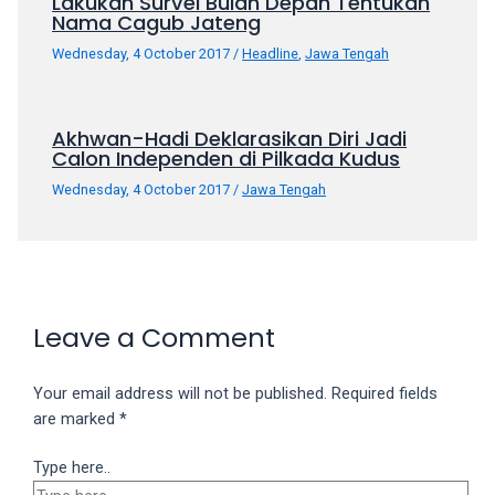
Lakukan Survei Bulan Depan Tentukan
porn
Nama Cagub Jateng
videos
Wednesday, 4 October 2017
/
Headline
,
Jawa Tengah
in
their
corresponding
Akhwan-Hadi Deklarasikan Diri Jadi
sections
Calon Independen di Pilkada Kudus
on
our
Wednesday, 4 October 2017
/
Jawa Tengah
website.
Watching
porn
videos
is
Leave a Comment
completely
free!
Your email address will not be published.
Required fields
are marked
*
Type here..