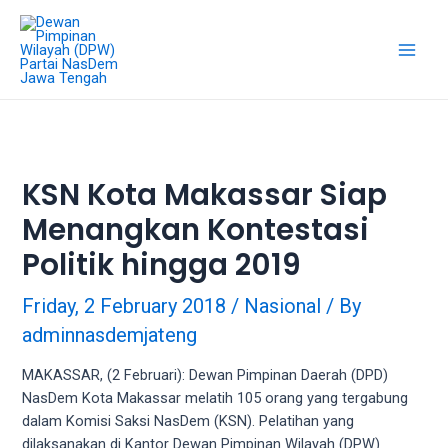
18Tube.tv
is
a
free
hosting
service
for
porn
KSN Kota Makassar Siap
videos.
Menangkan Kontestasi
You
can
Politik hingga 2019
create
your
Friday, 2 February 2018
/
Nasional
/ By
verified
adminnasdemjateng
user
account
MAKASSAR, (2 Februari): Dewan Pimpinan Daerah (DPD)
to
NasDem Kota Makassar melatih 105 orang yang tergabung
upload
dalam Komisi Saksi NasDem (KSN). Pelatihan yang
porn
dilaksanakan di Kantor Dewan Pimpinan Wilayah (DPW)