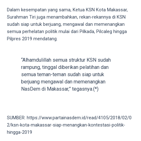
5
Dalam kesempatan yang sama, Ketua KSN Kota Makassar,
working
Surahman Tiri juga menambahkan, rekan-rekannya di KSN
days.
sudah siap untuk berjuang, mengawal dan memenangkan
You
semua perhelatan politik mulai dari Pilkada, Pilcaleg hingga
can
Pilpres 2019 mendatang.
also
use
our
“Alhamdulillah semua struktur KSN sudah
embed
rampung, tinggal diberikan pelatihan dan
code
semua teman-teman sudah siap untuk
to
berjuang mengawal dan memenangkan
share
NasDem di Makassar,” tegasnya.(*)
our
porn
videos
on
SUMBER: https://www.partainasdem.id/read/4105/2018/02/0
other
2/ksn-kota-makassar-siap-menangkan-kontestasi-politik-
websites.
hingga-2019
On