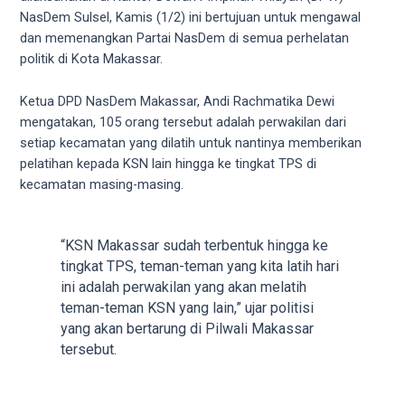
videos
NasDem Sulsel, Kamis (1/2) ini bertujuan untuk mengawal
to
dan memenangkan Partai NasDem di semua perhelatan
our
politik di Kota Makassar.
website
in
Ketua DPD NasDem Makassar, Andi Rachmatika Dewi
several
mengatakan, 105 orang tersebut adalah perwakilan dari
different
setiap kecamatan yang dilatih untuk nantinya memberikan
formats.
pelatihan kepada KSN lain hingga ke tingkat TPS di
18tube
kecamatan masing-masing.
Every
porn
video
“KSN Makassar sudah terbentuk hingga ke
you
tingkat TPS, teman-teman yang kita latih hari
upload
ini adalah perwakilan yang akan melatih
will
teman-teman KSN yang lain,” ujar politisi
be
yang akan bertarung di Pilwali Makassar
processed
tersebut.
in
up
to