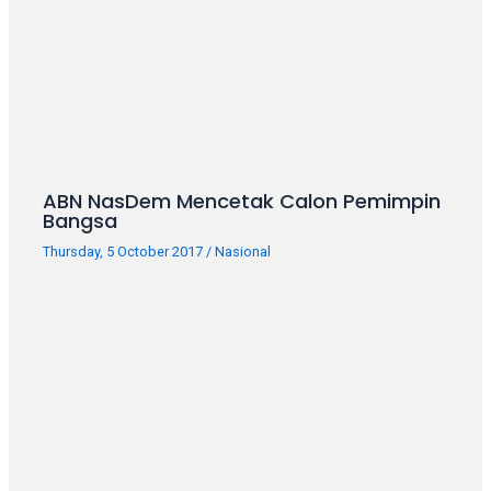
porn
videos
in
their
corresponding
sections
on
our
ABN NasDem Mencetak Calon Pemimpin
website.
Bangsa
Watching
Thursday, 5 October 2017
/
Nasional
porn
videos
is
completely
free!