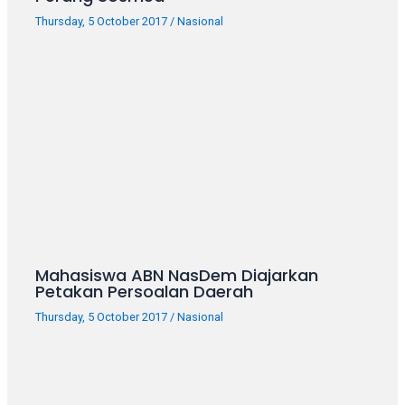
your
Thursday, 5 October 2017
/
Nasional
favorite
one:
amateur
porn
videos,
anal,
big
ass,
blonde,
brunette,
etc.
You
Mahasiswa ABN NasDem Diajarkan
will
Petakan Persoalan Daerah
also
Thursday, 5 October 2017
/
Nasional
find
gay
and
transsexual