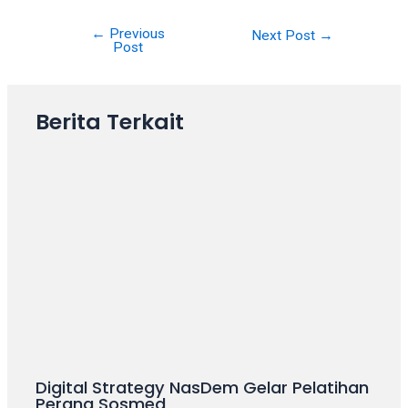
18Tube.tv
you’ll
←
Previous
Next Post
→
also
Post
find
exclusive
porn
Berita Terkait
productions
shot
by
ourselves.
Surf
around
each
of
our
categorized
sex
sections
and
Digital Strategy NasDem Gelar Pelatihan
choose
Perang Sosmed