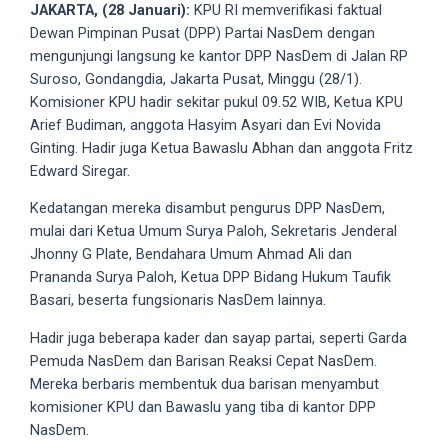
videos
JAKARTA, (28 Januari):
KPU RI memverifikasi faktual
to
Dewan Pimpinan Pusat (DPP) Partai NasDem dengan
our
mengunjungi langsung ke kantor DPP NasDem di Jalan RP
website
Suroso, Gondangdia, Jakarta Pusat, Minggu (28/1).
in
Komisioner KPU hadir sekitar pukul 09.52 WIB, Ketua KPU
several
Arief Budiman, anggota Hasyim Asyari dan Evi Novida
different
Ginting. Hadir juga Ketua Bawaslu Abhan dan anggota Fritz
formats.
Edward Siregar.
18tube
Kedatangan mereka disambut pengurus DPP NasDem,
Every
mulai dari Ketua Umum Surya Paloh, Sekretaris Jenderal
porn
Jhonny G Plate, Bendahara Umum Ahmad Ali dan
video
Prananda Surya Paloh, Ketua DPP Bidang Hukum Taufik
you
Basari, beserta fungsionaris NasDem lainnya.
upload
will
Hadir juga beberapa kader dan sayap partai, seperti Garda
be
Pemuda NasDem dan Barisan Reaksi Cepat NasDem.
processed
Mereka berbaris membentuk dua barisan menyambut
in
komisioner KPU dan Bawaslu yang tiba di kantor DPP
up
NasDem.
to