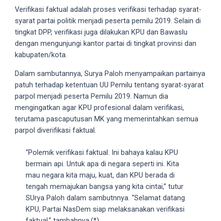
Verifikasi faktual adalah proses verifikasi terhadap syarat-
5
syarat partai politik menjadi peserta pemilu 2019. Selain di
working
tingkat DPP, verifikasi juga dilakukan KPU dan Bawaslu
days.
dengan mengunjungi kantor partai di tingkat provinsi dan
You
kabupaten/kota.
can
also
Dalam sambutannya, Surya Paloh menyampaikan partainya
use
patuh terhadap ketentuan UU Pemilu tentang syarat-syarat
our
parpol menjadi peserta Pemilu 2019. Namun dia
embed
mengingatkan agar KPU profesional dalam verifikasi,
code
terutama pascaputusan MK yang memerintahkan semua
to
parpol diverifikasi faktual.
share
our
“Polemik verifikasi faktual. Ini bahaya kalau KPU
porn
bermain api. Untuk apa di negara seperti ini. Kita
videos
mau negara kita maju, kuat, dan KPU berada di
on
tengah memajukan bangsa yang kita cintai,” tutur
other
SUrya Paloh dalam sambutnnya. “Selamat datang
websites.
KPU, Partai NasDem siap melaksanakan verifikasi
On
faktual,” tambahnya.(*)