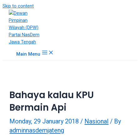
18Tube.tv
Skip to content
is
a
free
hosting
service
for
Main Menu
porn
videos.
You
can
create
Bahaya kalau KPU
your
verified
Bermain Api
user
account
Monday, 29 January 2018
/
Nasional
/ By
to
upload
adminnasdemjateng
porn