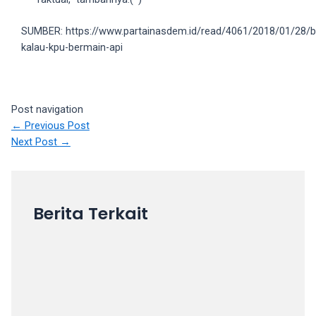
18Tube.tv
you’ll
SUMBER: https://www.partainasdem.id/read/4061/2018/01/28/
also
kalau-kpu-bermain-api
find
exclusive
porn
productions
Post navigation
shot
←
Previous Post
by
Next Post
→
ourselves.
Surf
around
each
Berita Terkait
of
our
categorized
sex
sections
and
choose