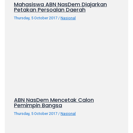
porn
Mahasiswa ABN NasDem Diajarkan
Petakan Persoalan Daerah
videos
in
Thursday, 5 October 2017
/
Nasional
their
corresponding
sections
on
our
website.
Watching
porn
videos
is
completely
free!
ABN NasDem Mencetak Calon
Pemimpin Bangsa
Thursday, 5 October 2017
/
Nasional