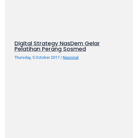
your
favorite
one:
amateur
porn
videos,
Digital Strategy NasDem Gelar
Pelatihan Perang Sosmed
anal,
big
Thursday, 5 October 2017
/
Nasional
ass,
blonde,
brunette,
etc.
You
will
also
find
gay
and
transsexual