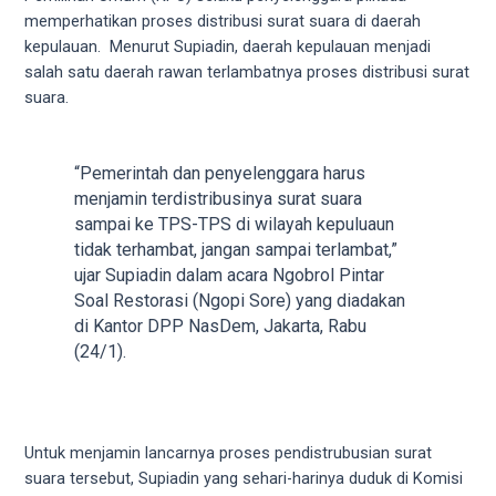
videos
memperhatikan proses distribusi surat suara di daerah
to
kepulauan. Menurut Supiadin, daerah kepulauan menjadi
our
salah satu daerah rawan terlambatnya proses distribusi surat
website
suara.
in
several
different
“Pemerintah dan penyelenggara harus
formats.
menjamin terdistribusinya surat suara
18tube
sampai ke TPS-TPS di wilayah kepuluaun
Every
tidak terhambat, jangan sampai terlambat,”
porn
ujar Supiadin dalam acara Ngobrol Pintar
video
Soal Restorasi (Ngopi Sore) yang diadakan
you
di Kantor DPP NasDem, Jakarta, Rabu
upload
(24/1).
will
be
processed
in
Untuk menjamin lancarnya proses pendistrubusian surat
up
suara tersebut, Supiadin yang sehari-harinya duduk di Komisi
to