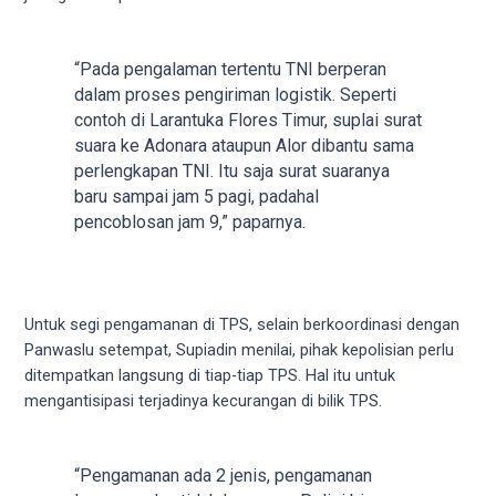
18Tube.tv
you’ll
also
“Pada pengalaman tertentu TNI berperan
find
dalam proses pengiriman logistik. Seperti
exclusive
contoh di Larantuka Flores Timur, suplai surat
porn
suara ke Adonara ataupun Alor dibantu sama
productions
perlengkapan TNI. Itu saja surat suaranya
shot
baru sampai jam 5 pagi, padahal
by
pencoblosan jam 9,” paparnya.
ourselves.
Surf
around
each
Untuk segi pengamanan di TPS, selain berkoordinasi dengan
of
Panwaslu setempat, Supiadin menilai, pihak kepolisian perlu
our
ditempatkan langsung di tiap-tiap TPS. Hal itu untuk
categorized
mengantisipasi terjadinya kecurangan di bilik TPS.
sex
sections
and
“Pengamanan ada 2 jenis, pengamanan
choose