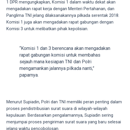
1 DPR mengungkapkan, Komisi 1 dalam waktu dekat akan
5
mengadakan rapat kerja dengan Menteri Pertahanan, dan
working
Panglima TNI jelang dilaksanakannya pilkada serentak 2018.
days.
Komisi 1 juga akan mengadakan rapat gabungan dengan
You
Komisi 3 untuk melibatkan pihak kepolisian.
can
also
use
“Komisi 1 dan 3 berencana akan mengadakan
our
rapat gabungan komisi untuk membahas
embed
sejauh mana kesiapan TNI dan Polri
code
mengamankan jalannya pilkada nanti,”
to
paparnya.
share
our
porn
videos
Menurut Supiadin, Polri dan TNI memiliki peran penting dalam
on
proses pendistribusian surat suara di wilayah-wilayah
other
kepulauan. Berdasarkan pengalamannya, Supiadin sering
websites.
menjumpai proses pengiriman surat suara yang baru selesai
On
jelang waktu pencobolosan.