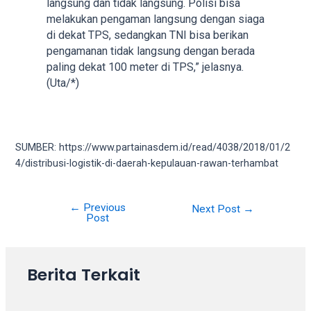
langsung dan tidak langsung. Polisi bisa
your
melakukan pengaman langsung dengan siaga
favorite
di dekat TPS, sedangkan TNI bisa berikan
one:
pengamanan tidak langsung dengan berada
amateur
paling dekat 100 meter di TPS,” jelasnya.
porn
(Uta/*)
videos,
anal,
big
ass,
SUMBER: https://www.partainasdem.id/read/4038/2018/01/2
blonde,
4/distribusi-logistik-di-daerah-kepulauan-rawan-terhambat
brunette,
etc.
You
←
Previous
Post
Next Post
→
will
Post
navigation
also
find
gay
Berita Terkait
and
transsexual