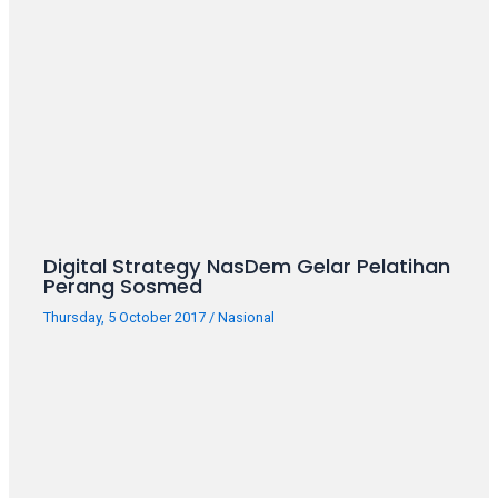
porn
videos
in
their
corresponding
sections
on
our
website.
Watching
porn
Digital Strategy NasDem Gelar Pelatihan
Perang Sosmed
videos
is
Thursday, 5 October 2017
/
Nasional
completely
free!