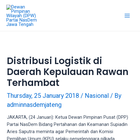
Skip
18Tube.tv
to
is
content
a
Main
free
hosting
Men
service
for
porn
Distribusi Logistik di
videos.
Daerah Kepulauan Rawan
You
can
Terhambat
create
your
Thursday, 25 January 2018
/
Nasional
/ By
verified
adminnasdemjateng
user
account
JAKARTA, (24 Januari): Ketua Dewan Pimpinan Pusat (DPP)
to
Partai NasDem Bidang Pertahanan dan Keamanan Supiadin
upload
Aries Saputra meminta agar Pemerintah dan Komisi
porn
Pemilihan Umum (KPU) selaku penyelenggara pilkada