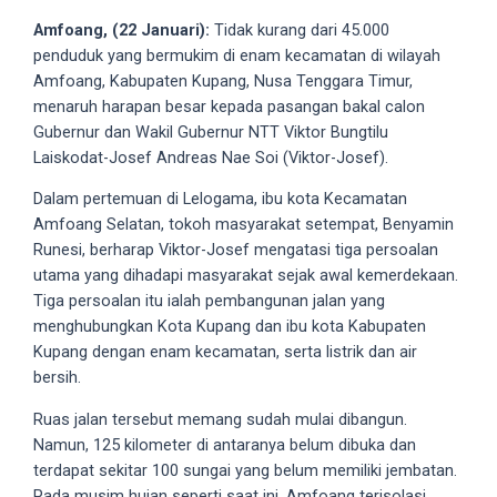
videos
Amfoang, (22 Januari):
Tidak kurang dari 45.000
to
penduduk yang bermukim di enam kecamatan di wilayah
our
Amfoang, Kabupaten Kupang, Nusa Tenggara Timur,
website
menaruh harapan besar kepada pasangan bakal calon
in
Gubernur dan Wakil Gubernur NTT Viktor Bungtilu
several
Laiskodat-Josef Andreas Nae Soi (Viktor-Josef).
different
formats.
Dalam pertemuan di Lelogama, ibu kota Kecamatan
18tube
Amfoang Selatan, tokoh masyarakat setempat, Benyamin
Every
Runesi, berharap Viktor-Josef mengatasi tiga persoalan
porn
utama yang dihadapi masyarakat sejak awal kemerdekaan.
video
Tiga persoalan itu ialah pembangunan jalan yang
you
menghubungkan Kota Kupang dan ibu kota Kabupaten
upload
Kupang dengan enam kecamatan, serta listrik dan air
will
bersih.
be
processed
Ruas jalan tersebut memang sudah mulai dibangun.
in
Namun, 125 kilometer di antaranya belum dibuka dan
up
terdapat sekitar 100 sungai yang belum memiliki jembatan.
to
Pada musim hujan seperti saat ini, Amfoang terisolasi