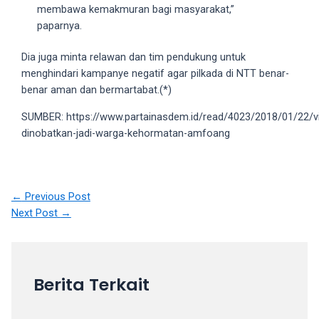
membawa kemakmuran bagi masyarakat,”
your
paparnya.
favorite
one:
Dia juga minta relawan dan tim pendukung untuk
amateur
menghindari kampanye negatif agar pilkada di NTT benar-
porn
benar aman dan bermartabat.(*)
videos,
anal,
SUMBER: https://www.partainasdem.id/read/4023/2018/01/22/vi
big
dinobatkan-jadi-warga-kehormatan-amfoang
ass,
blonde,
brunette,
etc.
Post
←
Previous Post
You
navigation
Next Post
→
will
also
find
gay
Berita Terkait
and
transsexual