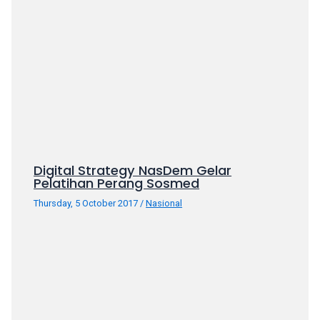
porn
videos
in
their
corresponding
sections
on
our
website.
Watching
Digital Strategy NasDem Gelar
porn
Pelatihan Perang Sosmed
videos
Thursday, 5 October 2017
/
Nasional
is
completely
free!