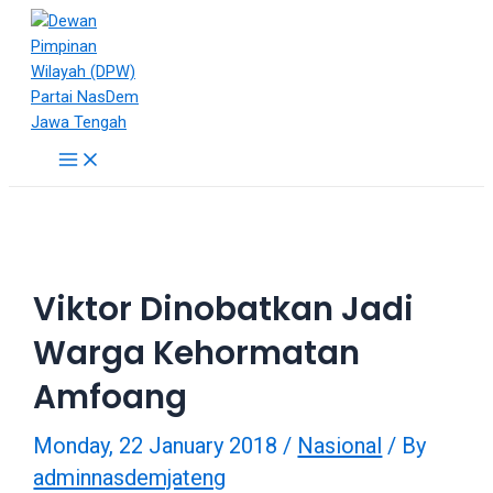
Skip
18Tube.tv
to
is
content
a
free
hosting
service
Main
Menu
for
porn
videos.
You
can
Viktor Dinobatkan Jadi
create
your
Warga Kehormatan
verified
user
Amfoang
account
to
Monday, 22 January 2018
/
Nasional
/ By
upload
adminnasdemjateng
porn