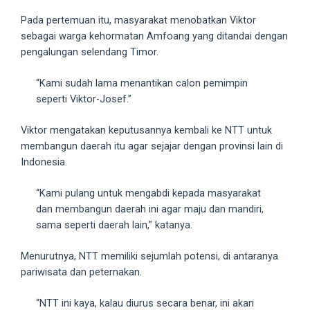
18Tube.tv
Pada pertemuan itu, masyarakat menobatkan Viktor
you’ll
sebagai warga kehormatan Amfoang yang ditandai dengan
also
pengalungan selendang Timor.
find
exclusive
“Kami sudah lama menantikan calon pemimpin
porn
seperti Viktor-Josef.”
productions
shot
Viktor mengatakan keputusannya kembali ke NTT untuk
by
membangun daerah itu agar sejajar dengan provinsi lain di
ourselves.
Indonesia.
Surf
around
“Kami pulang untuk mengabdi kepada masyarakat
each
dan membangun daerah ini agar maju dan mandiri,
of
sama seperti daerah lain,” katanya.
our
categorized
Menurutnya, NTT memiliki sejumlah potensi, di antaranya
sex
pariwisata dan peternakan.
sections
and
“NTT ini kaya, kalau diurus secara benar, ini akan
choose