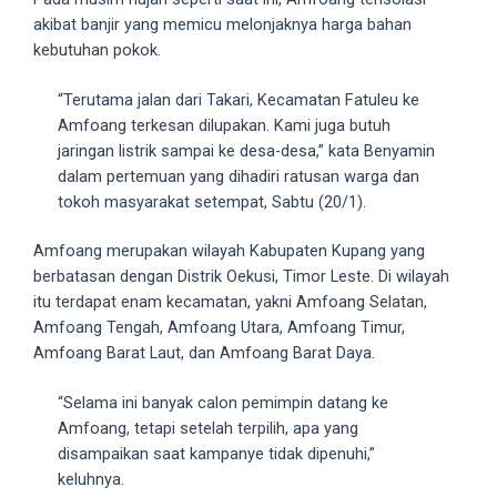
5
akibat banjir yang memicu melonjaknya harga bahan
working
kebutuhan pokok.
days.
You
“Terutama jalan dari Takari, Kecamatan Fatuleu ke
can
Amfoang terkesan dilupakan. Kami juga butuh
also
jaringan listrik sampai ke desa-desa,” kata Benyamin
use
dalam pertemuan yang dihadiri ratusan warga dan
our
tokoh masyarakat setempat, Sabtu (20/1).
embed
Amfoang merupakan wilayah Kabupaten Kupang yang
code
berbatasan dengan Distrik Oekusi, Timor Leste. Di wilayah
to
itu terdapat enam kecamatan, yakni Amfoang Selatan,
share
Amfoang Tengah, Amfoang Utara, Amfoang Timur,
our
Amfoang Barat Laut, dan Amfoang Barat Daya.
porn
videos
“Selama ini banyak calon pemimpin datang ke
on
Amfoang, tetapi setelah terpilih, apa yang
other
disampaikan saat kampanye tidak dipenuhi,”
websites.
keluhnya.
On