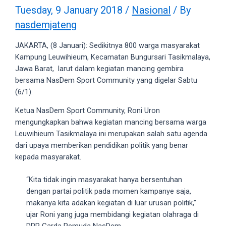
videos
Tuesday, 9 January 2018
/
Nasional
/ By
to
nasdemjateng
our
website
JAKARTA, (8 Januari): Sedikitnya 800 warga masyarakat
in
Kampung Leuwihieum, Kecamatan Bungursari Tasikmalaya,
several
Jawa Barat, larut dalam kegiatan mancing gembira
different
bersama NasDem Sport Community yang digelar Sabtu
formats.
(6/1).
18tube
Every
Ketua NasDem Sport Community, Roni Uron
porn
mengungkapkan bahwa kegiatan mancing bersama warga
video
Leuwihieum Tasikmalaya ini merupakan salah satu agenda
you
dari upaya memberikan pendidikan politik yang benar
upload
kepada masyarakat.
will
be
“Kita tidak ingin masyarakat hanya bersentuhan
processed
dengan partai politik pada momen kampanye saja,
in
makanya kita adakan kegiatan di luar urusan politik,”
up
ujar Roni yang juga membidangi kegiatan olahraga di
to