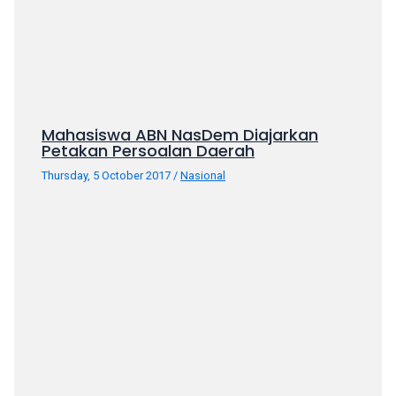
porn
videos
in
their
corresponding
sections
on
Mahasiswa ABN NasDem Diajarkan
Petakan Persoalan Daerah
our
website.
Thursday, 5 October 2017
/
Nasional
Watching
porn
videos
is
completely
free!