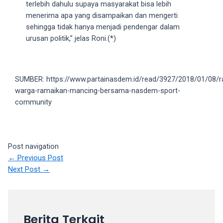
terlebih dahulu supaya masyarakat bisa lebih
18Tube.tv
menerima apa yang disampaikan dan mengerti
you’ll
sehingga tidak hanya menjadi pendengar dalam
also
urusan politik,” jelas Roni.(*)
find
exclusive
porn
productions
SUMBER: https://www.partainasdem.id/read/3927/2018/01/08/r
shot
warga-ramaikan-mancing-bersama-nasdem-sport-
by
community
ourselves.
Surf
around
each
Post navigation
of
←
Previous Post
our
Next Post
→
categorized
sex
sections
and
Berita Terkait
choose