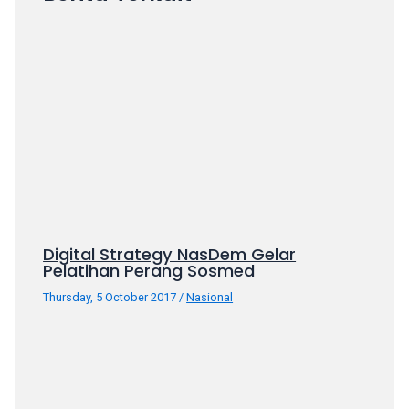
your
favorite
one:
amateur
porn
videos,
anal,
big
ass,
blonde,
brunette,
etc.
Digital Strategy NasDem Gelar
Pelatihan Perang Sosmed
You
will
Thursday, 5 October 2017
/
Nasional
also
find
gay
and
transsexual