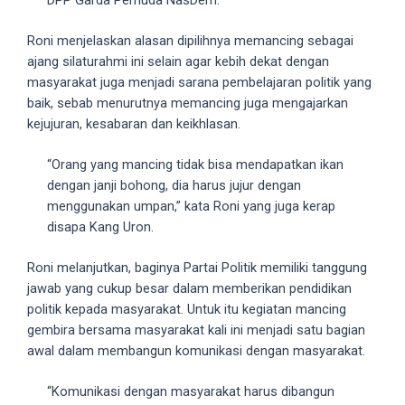
DPP Garda Pemuda NasDem.
5
working
Roni menjelaskan alasan dipilihnya memancing sebagai
days.
ajang silaturahmi ini selain agar kebih dekat dengan
You
masyarakat juga menjadi sarana pembelajaran politik yang
can
baik, sebab menurutnya memancing juga mengajarkan
also
kejujuran, kesabaran dan keikhlasan.
use
our
“Orang yang mancing tidak bisa mendapatkan ikan
embed
dengan janji bohong, dia harus jujur dengan
code
menggunakan umpan,” kata Roni yang juga kerap
to
disapa Kang Uron.
share
Roni melanjutkan, baginya Partai Politik memiliki tanggung
our
jawab yang cukup besar dalam memberikan pendidikan
porn
politik kepada masyarakat. Untuk itu kegiatan mancing
videos
gembira bersama masyarakat kali ini menjadi satu bagian
on
awal dalam membangun komunikasi dengan masyarakat.
other
websites.
“Komunikasi dengan masyarakat harus dibangun
On