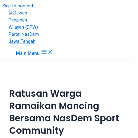
18Tube.tv
Skip to content
is
a
free
hosting
service
for
Main Menu
porn
videos.
You
can
create
Ratusan Warga
your
verified
Ramaikan Mancing
user
account
Bersama NasDem Sport
to
upload
Community
porn