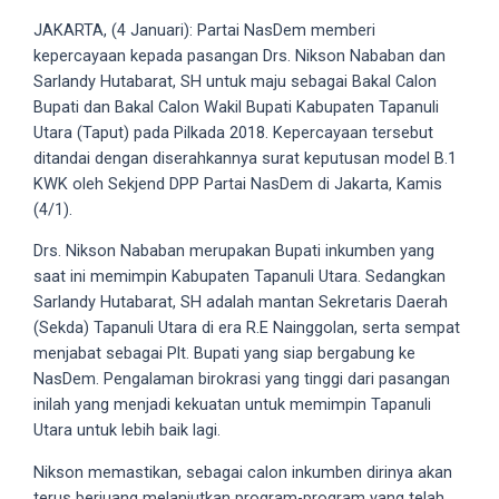
videos
JAKARTA, (4 Januari): Partai NasDem memberi
to
kepercayaan kepada pasangan Drs. Nikson Nababan dan
our
Sarlandy Hutabarat, SH untuk maju sebagai Bakal Calon
website
Bupati dan Bakal Calon Wakil Bupati Kabupaten Tapanuli
in
Utara (Taput) pada Pilkada 2018. Kepercayaan tersebut
several
ditandai dengan diserahkannya surat keputusan model B.1
different
KWK oleh Sekjend DPP Partai NasDem di Jakarta, Kamis
formats.
(4/1).
18tube
Every
Drs. Nikson Nababan merupakan Bupati inkumben yang
porn
saat ini memimpin Kabupaten Tapanuli Utara. Sedangkan
video
Sarlandy Hutabarat, SH adalah mantan Sekretaris Daerah
you
(Sekda) Tapanuli Utara di era R.E Nainggolan, serta sempat
upload
menjabat sebagai Plt. Bupati yang siap bergabung ke
will
NasDem. Pengalaman birokrasi yang tinggi dari pasangan
be
inilah yang menjadi kekuatan untuk memimpin Tapanuli
processed
Utara untuk lebih baik lagi.
in
up
Nikson memastikan, sebagai calon inkumben dirinya akan
to
terus berjuang melanjutkan program-program yang telah