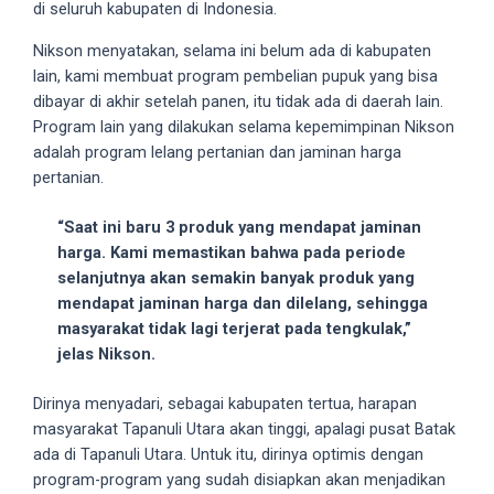
di seluruh kabupaten di Indonesia.
18Tube.tv
you’ll
Nikson menyatakan, selama ini belum ada di kabupaten
also
lain, kami membuat program pembelian pupuk yang bisa
find
dibayar di akhir setelah panen, itu tidak ada di daerah lain.
exclusive
Program lain yang dilakukan selama kepemimpinan Nikson
porn
adalah program lelang pertanian dan jaminan harga
productions
pertanian.
shot
by
“Saat ini baru 3 produk yang mendapat jaminan
ourselves.
harga. Kami memastikan bahwa pada periode
Surf
selanjutnya akan semakin banyak produk yang
around
mendapat jaminan harga dan dilelang, sehingga
each
masyarakat tidak lagi terjerat pada tengkulak,”
of
jelas Nikson.
our
categorized
Dirinya menyadari, sebagai kabupaten tertua, harapan
sex
masyarakat Tapanuli Utara akan tinggi, apalagi pusat Batak
sections
ada di Tapanuli Utara. Untuk itu, dirinya optimis dengan
and
program-program yang sudah disiapkan akan menjadikan
choose