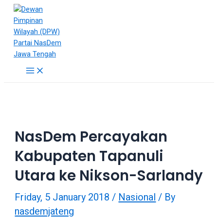
Skip
18Tube.tv
to
is
content
a
free
hosting
service
Main
Menu
for
porn
videos.
You
can
NasDem Percayakan
create
your
Kabupaten Tapanuli
verified
user
Utara ke Nikson-Sarlandy
account
to
Friday, 5 January 2018
/
Nasional
/ By
upload
nasdemjateng
porn