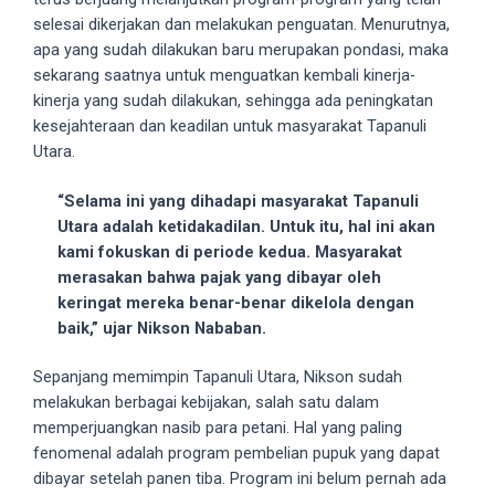
5
selesai dikerjakan dan melakukan penguatan. Menurutnya,
working
apa yang sudah dilakukan baru merupakan pondasi, maka
days.
sekarang saatnya untuk menguatkan kembali kinerja-
You
kinerja yang sudah dilakukan, sehingga ada peningkatan
can
kesejahteraan dan keadilan untuk masyarakat Tapanuli
also
Utara.
use
our
“Selama ini yang dihadapi masyarakat Tapanuli
embed
Utara adalah ketidakadilan. Untuk itu, hal ini akan
code
kami fokuskan di periode kedua. Masyarakat
to
merasakan bahwa pajak yang dibayar oleh
share
keringat mereka benar-benar dikelola dengan
our
baik,” ujar Nikson Nababan.
porn
Sepanjang memimpin Tapanuli Utara, Nikson sudah
videos
melakukan berbagai kebijakan, salah satu dalam
on
memperjuangkan nasib para petani. Hal yang paling
other
fenomenal adalah program pembelian pupuk yang dapat
websites.
dibayar setelah panen tiba. Program ini belum pernah ada
On