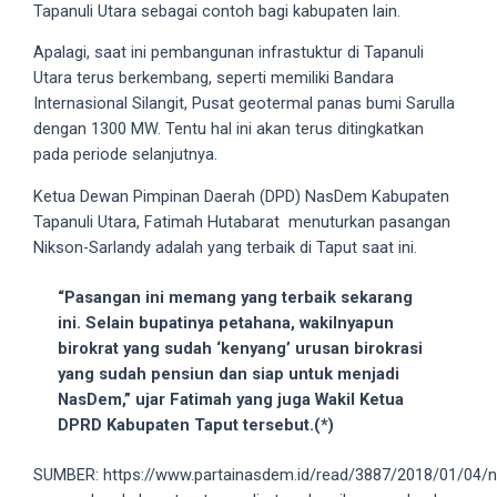
Tapanuli Utara sebagai contoh bagi kabupaten lain.
your
favorite
Apalagi, saat ini pembangunan infrastuktur di Tapanuli
one:
Utara terus berkembang, seperti memiliki Bandara
amateur
Internasional Silangit, Pusat geotermal panas bumi Sarulla
porn
dengan 1300 MW. Tentu hal ini akan terus ditingkatkan
videos,
pada periode selanjutnya.
anal,
Ketua Dewan Pimpinan Daerah (DPD) NasDem Kabupaten
big
Tapanuli Utara, Fatimah Hutabarat menuturkan pasangan
ass,
Nikson-Sarlandy adalah yang terbaik di Taput saat ini.
blonde,
brunette,
“Pasangan ini memang yang terbaik sekarang
etc.
ini. Selain bupatinya petahana, wakilnyapun
You
birokrat yang sudah ‘kenyang’ urusan birokrasi
will
yang sudah pensiun dan siap untuk menjadi
also
NasDem,” ujar Fatimah yang juga Wakil Ketua
find
DPRD Kabupaten Taput tersebut.(*)
gay
and
SUMBER: https://www.partainasdem.id/read/3887/2018/01/04/
transsexual