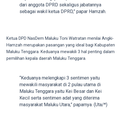
18Tube.tv
dari anggota DPRD sekaligus jabatannya
you’ll
sebagai wakil ketua DPRD,” papar Hamzah.
also
find
exclusive
porn
Ketua DPD NasDem Maluku Toni Watratan menilai Angki-
productions
Hamzah merupakan pasangan yang ideal bagi Kabupaten
shot
Maluku Tenggara. Keduanya mewakili 3 hal penting dalam
by
pemilihan kepala daerah Maluku Tenggara.
ourselves.
Surf
around
“Keduanya melengkapi 3 sentimen yaitu
each
mewakili masyarakat di 2 pulau utama di
of
Maluku Tenggara yaitu Kei Besar dan Kei
our
Kecil serta sentimen adat yang diterima
categorized
masyarakat Maluku Utara,” paparnya. (Uta/*)
sex
sections
and
choose