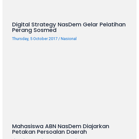
porn
videos
in
their
Digital Strategy NasDem Gelar Pelatihan
Perang Sosmed
corresponding
sections
Thursday, 5 October 2017
/
Nasional
on
our
website.
Watching
porn
videos
is
completely
free!
Mahasiswa ABN NasDem Diajarkan
Petakan Persoalan Daerah