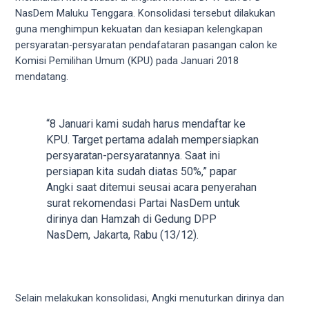
videos
NasDem Maluku Tenggara. Konsolidasi tersebut dilakukan
to
guna menghimpun kekuatan dan kesiapan kelengkapan
our
persyaratan-persyaratan pendafataran pasangan calon ke
website
Komisi Pemilihan Umum (KPU) pada Januari 2018
in
mendatang.
several
different
formats.
“8 Januari kami sudah harus mendaftar ke
18tube
KPU. Target pertama adalah mempersiapkan
Every
persyaratan-persyaratannya. Saat ini
porn
persiapan kita sudah diatas 50%,” papar
video
Angki saat ditemui seusai acara penyerahan
you
surat rekomendasi Partai NasDem untuk
upload
dirinya dan Hamzah di Gedung DPP
will
NasDem, Jakarta, Rabu (13/12).
be
processed
in
up
Selain melakukan konsolidasi, Angki menuturkan dirinya dan
to