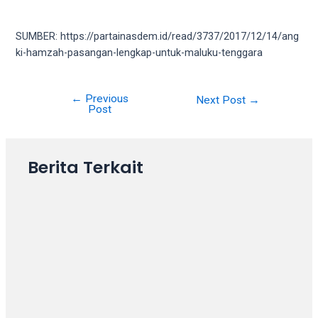
your
favorite
SUMBER: https://partainasdem.id/read/3737/2017/12/14/ang
one:
ki-hamzah-pasangan-lengkap-untuk-maluku-tenggara
amateur
porn
videos,
←
Previous
Post
Next Post
→
anal,
Post
navigation
big
ass,
blonde,
Berita Terkait
brunette,
etc.
You
will
also
find
gay
and
transsexual