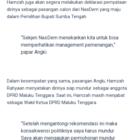
Hamzah juga akan segera melakukan deklarasi pernyataan
5
dirinya sebagai pasangan calon dari NasDem yang maju
working
dalam Pemilihan Bupati Sumba Tengah.
days.
You
can
“Sekjen NasDem menekankan kita untuk bisa
also
memperhatikan management pemenangan,”
use
papar Angki.
our
embed
code
to
Dalam kesempatan yang sama, pasangan Angki, Hamzah
share
Rahyaan menyatakan dirinya siap mundur sebagai anggota
our
DPRD Maluku Tenggara. Saat ini, Hamzah masih menjabat
porn
sebagai Wakil Ketua DPRD Maluku Tenggara.
videos
on
other
“Setelah mengantongi rekomendasi ini maka
websites.
konsekwensi politiknya saya harus mundur.
On
Saya akan mengajukan permohonan mundur