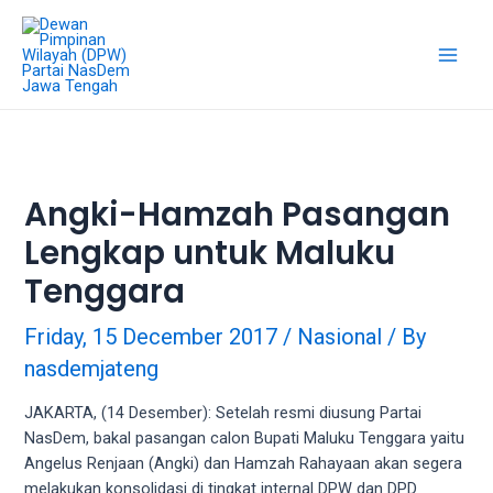
Skip
18Tube.tv
to
is
content
a
Main
free
hosting
Men
service
for
porn
Angki-Hamzah Pasangan
videos.
Lengkap untuk Maluku
You
can
Tenggara
create
your
Friday, 15 December 2017
/
Nasional
/ By
verified
nasdemjateng
user
account
JAKARTA, (14 Desember): Setelah resmi diusung Partai
to
NasDem, bakal pasangan calon Bupati Maluku Tenggara yaitu
upload
Angelus Renjaan (Angki) dan Hamzah Rahayaan akan segera
porn
melakukan konsolidasi di tingkat internal DPW dan DPD