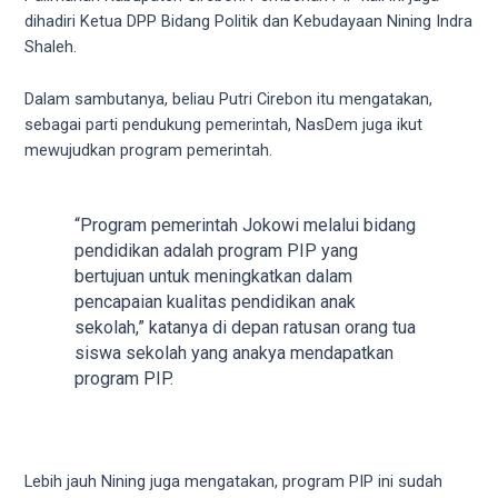
videos
dihadiri Ketua DPP Bidang Politik dan Kebudayaan Nining Indra
to
Shaleh.
our
website
Dalam sambutanya, beliau Putri Cirebon itu mengatakan,
in
sebagai parti pendukung pemerintah, NasDem juga ikut
several
mewujudkan program pemerintah.
different
formats.
18tube
“Program pemerintah Jokowi melalui bidang
Every
pendidikan adalah program PIP yang
porn
bertujuan untuk meningkatkan dalam
video
pencapaian kualitas pendidikan anak
you
sekolah,” katanya di depan ratusan orang tua
upload
siswa sekolah yang anakya mendapatkan
will
program PIP.
be
processed
in
up
Lebih jauh Nining juga mengatakan, program PIP ini sudah
to