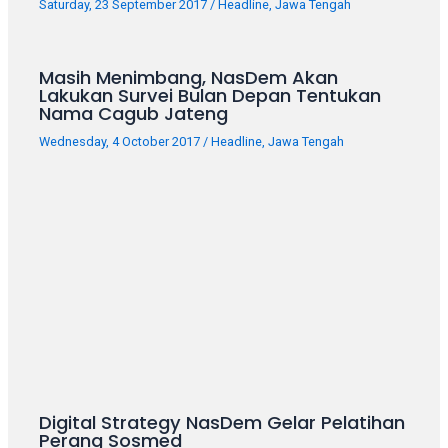
Saturday, 23 September 2017
/
Headline
,
Jawa Tengah
your
favorite
one:
Masih Menimbang, NasDem Akan
amateur
Lakukan Survei Bulan Depan Tentukan
porn
Nama Cagub Jateng
videos,
Wednesday, 4 October 2017
/
Headline
,
Jawa Tengah
anal,
big
ass,
blonde,
brunette,
etc.
You
will
also
find
gay
and
Digital Strategy NasDem Gelar Pelatihan
transsexual
Perang Sosmed