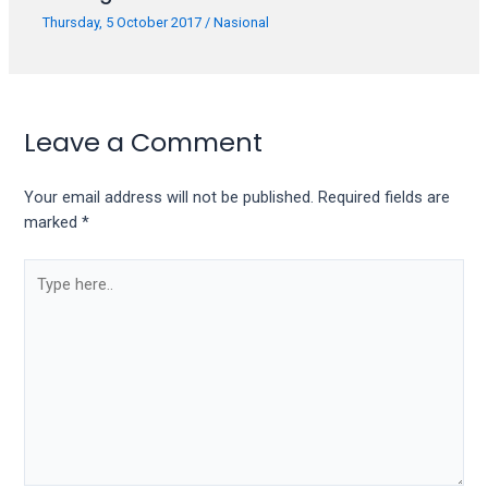
porn
Thursday, 5 October 2017
/
Nasional
videos
in
their
corresponding
sections
Leave a Comment
on
our
Your email address will not be published.
Required fields are
website.
marked
*
Watching
porn
Type
videos
here..
is
completely
free!