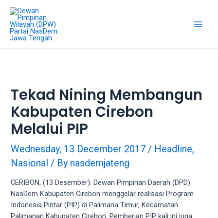
Skip
18Tube.tv
to
is
content
a
Main
free
hosting
Men
service
for
porn
Tekad Nining Membangun
videos.
Kabupaten Cirebon
You
can
Melalui PIP
create
your
Wednesday, 13 December 2017
/
Headline
,
verified
Nasional
/ By
nasdemjateng
user
account
CERIBON, (13 Desember): Dewan Pimpinan Daerah (DPD)
to
NasDem Kabupaten Cirebon menggelar realisasi Program
upload
Indonesia Pintar (PIP) di Palimana Timur, Kecamatan
porn
Palimanan Kabupaten Cirebon. Pemberian PIP kali ini juga