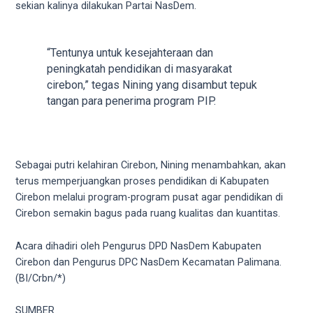
sekian kalinya dilakukan Partai NasDem.
5
working
days.
“Tentunya untuk kesejahteraan dan
You
peningkatah pendidikan di masyarakat
can
cirebon,” tegas Nining yang disambut tepuk
also
tangan para penerima program PIP.
use
our
embed
code
Sebagai putri kelahiran Cirebon, Nining menambahkan, akan
to
terus memperjuangkan proses pendidikan di Kabupaten
share
Cirebon melalui program-program pusat agar pendidikan di
our
Cirebon semakin bagus pada ruang kualitas dan kuantitas.
porn
videos
Acara dihadiri oleh Pengurus DPD NasDem Kabupaten
on
Cirebon dan Pengurus DPC NasDem Kecamatan Palimana.
other
(BI/Crbn/*)
websites.
On
SUMBER