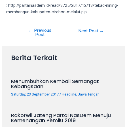
18Tube.tv
: http://partainasdem.id/read/3725/2017/12/13/tekad-nining-
you’ll
membangun-kabupaten-cirebon-melalui-pip
also
find
exclusive
←
Previous
Post
Next Post
→
porn
Post
navigation
productions
shot
by
Berita Terkait
ourselves.
Surf
around
each
Menumbuhkan Kembali Semangat
of
Kebangsaan
our
Saturday, 23 September 2017
/
Headline
,
Jawa Tengah
categorized
sex
sections
Rakorwil Jateng Partai NasDem Menuju
and
Kemenangan Pemilu 2019
choose