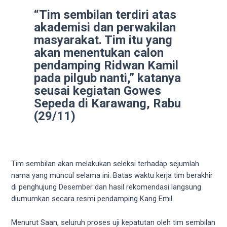
videos
to
“Tim sembilan terdiri atas
our
akademisi dan perwakilan
website
masyarakat. Tim itu yang
in
akan menentukan calon
several
pendamping Ridwan Kamil
different
pada pilgub nanti,” katanya
formats.
seusai kegiatan Gowes
18tube
Sepeda di Karawang, Rabu
Every
(29/11)
porn
video
you
upload
will
Tim sembilan akan melakukan seleksi terhadap sejumlah
be
nama yang muncul selama ini. Batas waktu kerja tim berakhir
processed
di penghujung Desember dan hasil rekomendasi langsung
in
diumumkan secara resmi pendamping Kang Emil.
up
to
Menurut Saan, seluruh proses uji kepatutan oleh tim sembilan