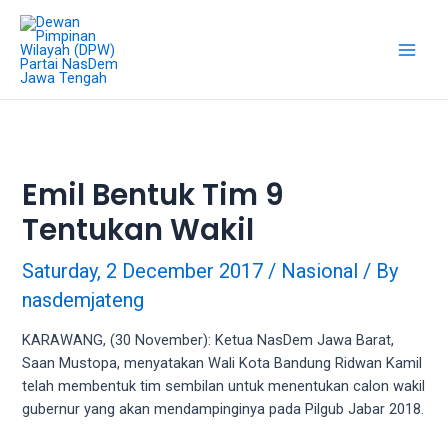
18Tube.tv
is
a
free
hosting
service
for
porn
Emil Bentuk Tim 9
videos.
Tentukan Wakil
You
can
create
Saturday, 2 December 2017
/
Nasional
/ By
your
nasdemjateng
verified
user
KARAWANG, (30 November): Ketua NasDem Jawa Barat,
account
Saan Mustopa, menyatakan Wali Kota Bandung Ridwan Kamil
to
telah membentuk tim sembilan untuk menentukan calon wakil
upload
gubernur yang akan mendampinginya pada Pilgub Jabar 2018.
porn