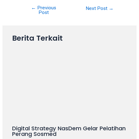
porn
videos
←
Previous
Next Post
→
Post
in
their
corresponding
Berita Terkait
sections
on
our
website.
Watching
porn
videos
is
completely
free!
Digital Strategy NasDem Gelar Pelatihan
Perang Sosmed