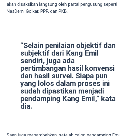
5
akan disaksikan langsung oleh partai pengusung seperti
working
NasDem, Golkar, PPP, dan PKB.
days.
You
can
also
“Selain penilaian objektif dan
use
subjektif dari Kang Emil
our
sendiri, juga ada
embed
code
pertimbangan hasil konvensi
to
dan hasil survei. Siapa pun
share
yang lolos dalam proses ini
our
sudah dipastikan menjadi
porn
pendamping Kang Emil,” kata
videos
dia.
on
other
websites.
On
Saan juga menambahkan, setelah calon pendamping Emil