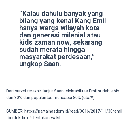
your
favorite
“Kalau dahulu banyak yang
one:
bilang yang kenal Kang Emil
amateur
hanya warga wilayah kota
porn
dan generasi milenial atau
videos,
kids zaman now, sekarang
anal,
sudah merata hingga
big
masyarakat perdesaan,”
ass,
ungkap Saan.
blonde,
brunette,
etc.
You
will
Dari survei terakhir, lanjut Saan, elektabilitas Emil sudah lebih
also
dari 30% dan popularitas mencapai 80%.(uta/*)
find
gay
SUMBER: https://partainasdem.id/read/3616/2017/11/30/emil
and
-bentuk-tim-9-tentukan-wakil
transsexual