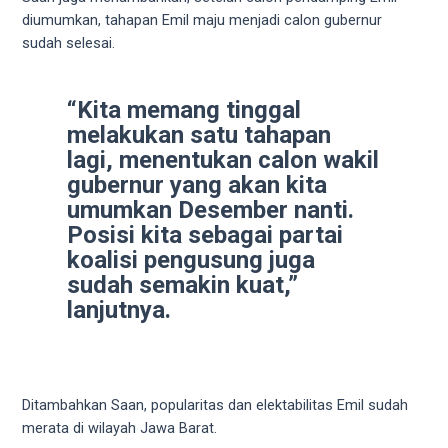
18Tube.tv
diumumkan, tahapan Emil maju menjadi calon gubernur
you’ll
sudah selesai.
also
find
exclusive
“Kita memang tinggal
porn
melakukan satu tahapan
productions
lagi, menentukan calon wakil
shot
gubernur yang akan kita
by
umumkan Desember nanti.
ourselves.
Posisi kita sebagai partai
Surf
around
koalisi pengusung juga
each
sudah semakin kuat,”
of
lanjutnya.
our
categorized
sex
sections
Ditambahkan Saan, popularitas dan elektabilitas Emil sudah
and
merata di wilayah Jawa Barat.
choose