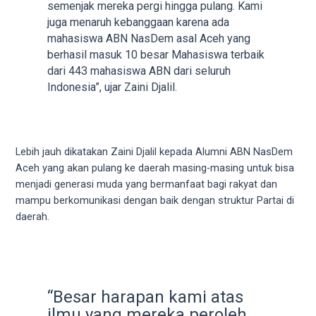
semenjak mereka pergi hingga pulang. Kami
5
juga menaruh kebanggaan karena ada
working
mahasiswa ABN NasDem asal Aceh yang
days.
berhasil masuk 10 besar Mahasiswa terbaik
You
dari 443 mahasiswa ABN dari seluruh
can
Indonesia”, ujar Zaini Djalil.
also
use
our
embed
Lebih jauh dikatakan Zaini Djalil kepada Alumni ABN NasDem
code
Aceh yang akan pulang ke daerah masing-masing untuk bisa
to
menjadi generasi muda yang bermanfaat bagi rakyat dan
share
mampu berkomunikasi dengan baik dengan struktur Partai di
our
daerah.
porn
videos
on
other
websites.
“Besar harapan kami atas
On
ilmu yang mereka peroleh