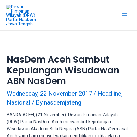
18Tube.tv
is
a
free
hosting
service
for
porn
NasDem Aceh Sambut
videos.
Kepulangan Wisudawan
You
can
ABN NasDem
create
your
Wednesday, 22 November 2017
/
Headline
,
verified
Nasional
/ By
nasdemjateng
user
account
BANDA ACEH, (21 November): Dewan Pimpinan Wilayah
to
(DPW) Partai NasDem Aceh menyambut kepulangan
upload
Wisudawan Akademi Bela Negara (ABN) Partai NasDem asal
porn
Aceh yang baru menyelesaikan pendidikan politik selama