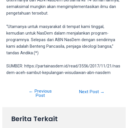
diterimanya dari ABN NasDem bersama ke 14 teman lainnya,
porn
semaksimal mungkin akan mengimplementasikan ilmu dan
videos
pengetahuan tersebut.
in
their
“Utamanya untuk masyarakat di tempat kami tinggal,
corresponding
kemudian untuk NasDem dalam menjalankan program-
sections
programnya. Selepas dari ABN NasDem dengan sendirinya
on
kami adalah Benteng Pancasila, penjaga ideologi bangsa,”
our
tandas Andika.(*)
website.
Watching
SUMBER: https://partainasdem.id/read/3556/2017/11/21/nas
porn
dem-aceh-sambut-kepulangan-wisudawan-abn-nasdem
videos
is
completely
←
Previous
Next Post
→
free!
Post
Berita Terkait