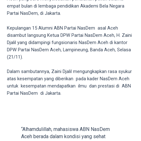
videos
empat bulan di lembaga pendidikan Akademi Bela Negara
to
Partai NasDem, di Jakarta.
our
website
Kepulangan 15 Alumni ABN Partai NasDem asal Aceh
in
disambut langsung Ketua DPW Partai NasDem Aceh, H. Zaini
several
Djalil yang didampingi fungsionaris NasDem Aceh di kantor
different
DPW Partai NasDem Aceh, Lampineung, Banda Aceh, Selasa
formats.
(21/11).
18tube
Every
Dalam sambutannya, Zaini Djalil mengungkapkan rasa syukur
porn
atas kesempatan yang diberikan pada kader NasDem Aceh
video
untuk kesempatan mendapatkan ilmu dan prestasi di ABN
you
Partai NasDem di Jakarta.
upload
will
be
processed
in
“Alhamdulillah, mahasiswa ABN NasDem
up
Aceh berada dalam kondisi yang sehat
to