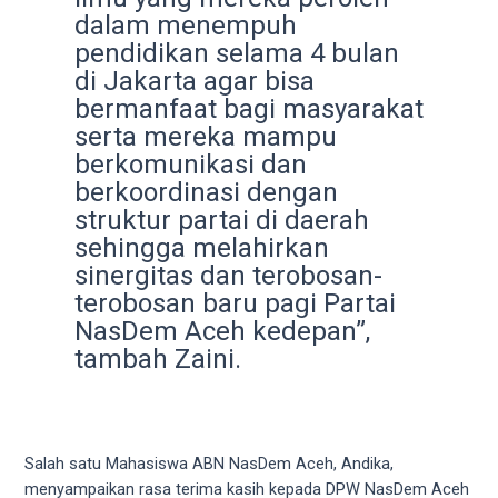
18Tube.tv
dalam menempuh
you’ll
pendidikan selama 4 bulan
also
di Jakarta agar bisa
find
bermanfaat bagi masyarakat
exclusive
porn
serta mereka mampu
productions
berkomunikasi dan
shot
berkoordinasi dengan
by
struktur partai di daerah
ourselves.
sehingga melahirkan
Surf
sinergitas dan terobosan-
around
terobosan baru pagi Partai
each
NasDem Aceh kedepan”,
of
tambah Zaini.
our
categorized
sex
sections
and
Salah satu Mahasiswa ABN NasDem Aceh, Andika,
choose
menyampaikan rasa terima kasih kepada DPW NasDem Aceh