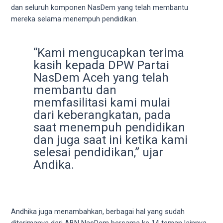
your
dan seluruh komponen NasDem yang telah membantu
favorite
mereka selama menempuh pendidikan.
one:
amateur
“Kami mengucapkan terima
porn
kasih kepada DPW Partai
videos,
NasDem Aceh yang telah
anal,
big
membantu dan
ass,
memfasilitasi kami mulai
blonde,
dari keberangkatan, pada
brunette,
saat menempuh pendidikan
etc.
dan juga saat ini ketika kami
You
selesai pendidikan,” ujar
will
Andika.
also
find
gay
and
Andhika juga menambahkan, berbagai hal yang sudah
transsexual