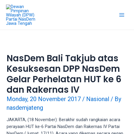
Skip
18Tube.tv
to
is
content
a
Main
free
hosting
Men
service
for
porn
NasDem Bali Takjub atas
videos.
Kesuksesan DPP NasDem
You
can
Gelar Perhelatan HUT ke 6
create
your
dan Rakernas IV
verified
Monday, 20 November 2017
/
Nasional
/ By
user
account
nasdemjateng
to
JAKARTA, (18 November): Berakhir sudah rangkaian acara
upload
perayaan HUT ke-6 Partai NasDem dan Rakernas IV Partai
porn
NasDem (Jumat, 17/11). Acara yang dikemas secara gegap