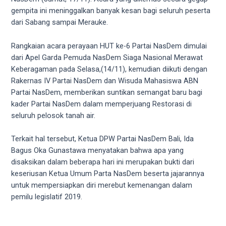
videos
gempita ini meninggalkan banyak kesan bagi seluruh peserta
to
dari Sabang sampai Merauke.
our
website
Rangkaian acara perayaan HUT ke-6 Partai NasDem dimulai
in
dari Apel Garda Pemuda NasDem Siaga Nasional Merawat
several
Keberagaman pada Selasa,(14/11), kemudian diikuti dengan
different
Rakernas IV Partai NasDem dan Wisuda Mahasiswa ABN
formats.
Partai NasDem, memberikan suntikan semangat baru bagi
18tube
kader Partai NasDem dalam memperjuang Restorasi di
Every
seluruh pelosok tanah air.
porn
video
Terkait hal tersebut, Ketua DPW Partai NasDem Bali, Ida
you
Bagus Oka Gunastawa menyatakan bahwa apa yang
upload
disaksikan dalam beberapa hari ini merupakan bukti dari
will
keseriusan Ketua Umum Parta NasDem beserta jajarannya
be
untuk mempersiapkan diri merebut kemenangan dalam
processed
pemilu legislatif 2019.
in
up
to