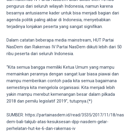
18Tube.tv
pengurus dari seluruh wilayah Indonesia, namun karena
you’ll
besarnya antusiasme kader untuk bisa menjadi bagian dari
also
agenda politik paling akbar di Indonesia, menyebabkan
find
terjadinya lonjakan peserta yang sangat signifikan.
exclusive
porn
Dalam catatan beberapa media mainstream, HUT Partai
productions
NasDem dan Rakernas IV Partai NasDem diikuti lebih dari 50
shot
ribu peserta dari seluruh Indonesia.
by
ourselves.
“Kita semua bangga memiliki Ketua Umum yang mampu
Surf
memainkan perannya dengan sangat luar biasa piawai dan
around
mampu memberikan contoh pada kita semua bagaimana
each
semestinya kita mengelola organisasi. Kita menjadi lebih
of
yakin mampu merebut kemenangan besar dalam pilkada
our
2018 dan pemilu legislatif 2019”, tutupnya.(*)
categorized
sex
SUMBER: https://partainasdem.id/read/3535/2017/11/18/nas
sections
dem-bali-takjub-atas-kesuksesan-dpp-nasdem-gelar-
and
perhelatan-hut-ke-6-dan-rakernas-iv
choose