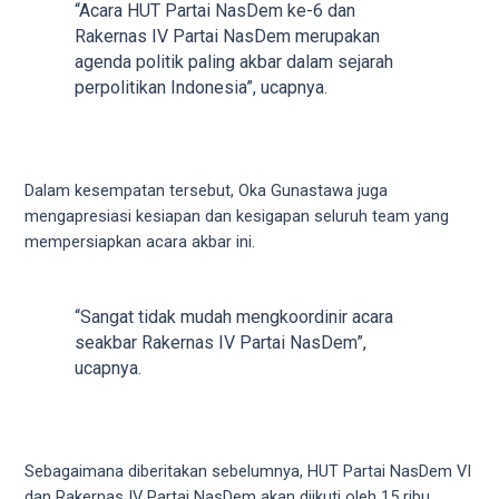
“Acara HUT Partai NasDem ke-6 dan
5
Rakernas IV Partai NasDem merupakan
working
agenda politik paling akbar dalam sejarah
days.
perpolitikan Indonesia”, ucapnya.
You
can
also
use
Dalam kesempatan tersebut, Oka Gunastawa juga
our
mengapresiasi kesiapan dan kesigapan seluruh team yang
embed
mempersiapkan acara akbar ini.
code
to
share
“Sangat tidak mudah mengkoordinir acara
our
seakbar Rakernas IV Partai NasDem”,
porn
ucapnya.
videos
on
other
websites.
Sebagaimana diberitakan sebelumnya, HUT Partai NasDem VI
On
dan Rakernas IV Partai NasDem akan diikuti oleh 15 ribu