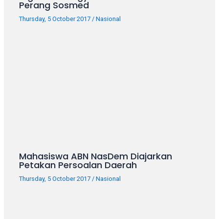
porn
Perang Sosmed
videos
Thursday, 5 October 2017
/
Nasional
in
their
corresponding
sections
on
our
website.
Watching
porn
videos
is
completely
Mahasiswa ABN NasDem Diajarkan
free!
Petakan Persoalan Daerah
Thursday, 5 October 2017
/
Nasional