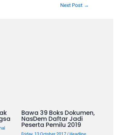
Next Post
→
ak
Bawa 39 Boks Dokumen,
gsa
NasDem Daftar Jadi
Peserta Pemilu 2019
nal
Friday, 13 October 2017
/
Headline
,