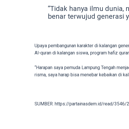
in
“Tidak hanya ilmu dunia, 
up
benar terwujud generasi y
to
5
working
days.
Upaya pembangunan karakter di kalangan gener
You
Al-quran di kalangan siswa, program hafiz qu
can
also
“Harapan saya pemuda Lampung Tengah menjadi 
use
risma, saya harap bisa menebar kebaikan di kal
our
embed
code
to
SUMBER: https://partainasdem.id/read/3546/
share
our
porn
videos