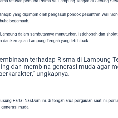
sama ratusan pemuda Risma se-Lampung Tengah di Gedung Sesat
anaqib yang dipimpin oleh pengasuh pondok pesantren Wali Son
Dhuha berjamaah.
ampung dalam sambutannya menuturkan, istighosah dan sholat d
 dan kemajuan Lampung Tengah yang lebih baik.
 pembinaan terhadap Risma di Lampung Te
ng dan membina generasi muda agar me
berkarakter,” ungkapnya.
sung Partai NasDem ini, di tengah arus pergaulan saat ini, perl
n generasi muda.