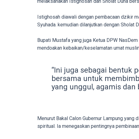
melaksanakan Istighosah dan Sholat Duha ber
porn
videos
Istighosah diawali dengan pembacaan dzikir m
to
Syuhada. kemudian dilanjutkan dengan Sholat 
our
website
Bupati Mustafa yang juga Ketua DPW NasDem L
in
mendoakan kebaikan/keselamatan umat muslim
several
different
formats.
“Ini juga sebagai bentuk
18tube
bersama untuk membimbi
Every
yang unggul, agamis dan 
porn
video
you
upload
Menurut Bakal Calon Gubernur Lampung yang diu
will
spiritual. Ia menegaskan pentingnya pembinaa
be
processed