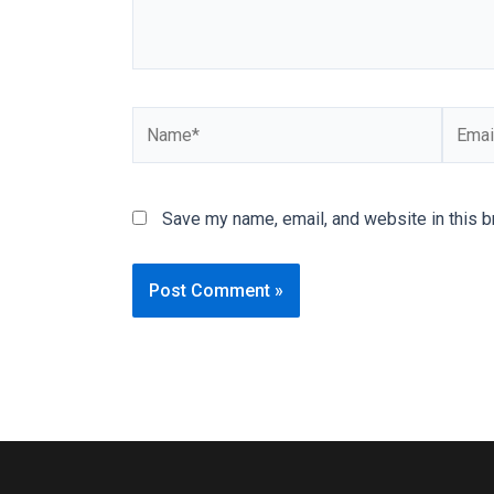
You
will
also
find
gay
and
transsexual
porn
Save my name, email, and website in this b
videos
in
their
corresponding
sections
on
our
website.
Watching
porn