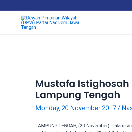
18Tube.tv
is
a
free
hosting
service
for
porn
videos.
You
can
Mustafa Istighosa
create
Lampung Tengah
your
verified
user
Monday, 20 November 2017
/
Nas
account
to
LAMPUNG TENGAH, (20 November): Dalam rangk
upload