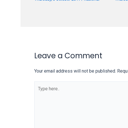
our
categorized
sex
sections
and
choose
your
Leave a Comment
favorite
one:
amateur
Your email address will not be published.
Requi
porn
videos,
anal,
big
ass,
blonde,
brunette,
etc.