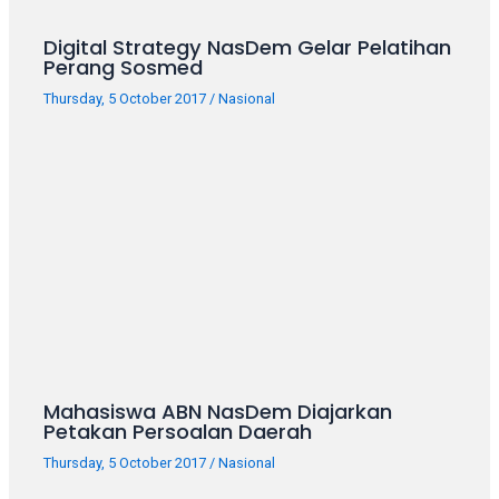
your
favorite
Digital Strategy NasDem Gelar Pelatihan
Perang Sosmed
one:
amateur
Thursday, 5 October 2017
/
Nasional
porn
videos,
anal,
big
ass,
blonde,
brunette,
etc.
You
will
also
find
Mahasiswa ABN NasDem Diajarkan
gay
Petakan Persoalan Daerah
and
Thursday, 5 October 2017
/
Nasional
transsexual