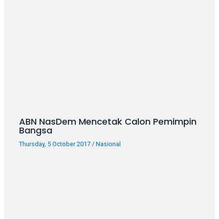
porn
videos
in
their
corresponding
sections
on
our
website.
Watching
porn
ABN NasDem Mencetak Calon Pemimpin
videos
Bangsa
is
Thursday, 5 October 2017
/
Nasional
completely
free!