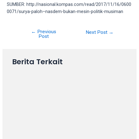
18Tube.tv
SUMBER: http://nasional.kompas.com/read/2017/11/16/0600
you’ll
0071/surya-paloh–nasdem-bukan-mesin-politik-musiman
also
find
exclusive
←
Previous
Post
Next Post
→
porn
Post
navigation
productions
shot
by
Berita Terkait
ourselves.
Surf
around
each
of
our
categorized
sex
sections
and
choose