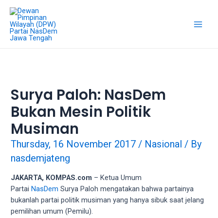
Skip
18Tube.tv
to
is
content
a
Main
free
hosting
Men
service
for
porn
Surya Paloh: NasDem
videos.
Bukan Mesin Politik
You
can
Musiman
create
your
Thursday, 16 November 2017
/
Nasional
/ By
verified
nasdemjateng
user
account
JAKARTA, KOMPAS.com
– Ketua Umum
to
Partai
NasDem
Surya Paloh mengatakan bahwa partainya
upload
bukanlah partai politik musiman yang hanya sibuk saat jelang
porn
pemilihan umum (Pemilu).