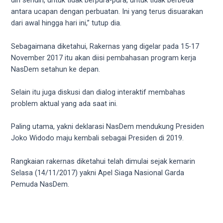
diri sendiri, untuk tidak berpura-pura, untuk tidak berbeda
5
antara ucapan dengan perbuatan. Ini yang terus disuarakan
working
dari awal hingga hari ini,” tutup dia.
days.
You
Sebagaimana diketahui, Rakernas yang digelar pada 15-17
can
November 2017 itu akan diisi pembahasan program kerja
also
NasDem setahun ke depan.
use
our
Selain itu juga diskusi dan dialog interaktif membahas
embed
problem aktual yang ada saat ini.
code
to
Paling utama, yakni deklarasi NasDem mendukung Presiden
share
Joko Widodo maju kembali sebagai Presiden di 2019.
our
porn
Rangkaian rakernas diketahui telah dimulai sejak kemarin
videos
Selasa (14/11/2017) yakni Apel Siaga Nasional Garda
on
Pemuda NasDem.
other
websites.
On