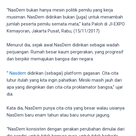
videos
to
“NasDem bukan hanya mesin politik pemilu yang kerja
our
musiman. NasDem didirikan bukan (juga) untuk menambah
website
jumlah peserta pemilu semata-mata,” kata Paloh di JI-EXPO
in
Kemayoran, Jakarta Pusat, Rabu, (15/11/2017).
several
different
Menurut dia, sejak awal NasDem didirikan sebagai wadah
formats.
perjuangan. Rumah besar kaum pergerakan, yang progresif
18tube
dan berpikir memajukan bangsa dan negara.
Every
porn
”
Nasdem
didirikan (sebagai) platform gagasan. Cita-cita
video
luhur itulah yang kita ingin pahatkan. Meski masih jauh dari
you
apa yang diinginkan dan cita-cita proklamator bangsa,” ujar
upload
dia.
will
be
Kata dia, NasDem punya cita-cita yang besar walau usianya
processed
NasDem baru enam tahun atau baru seumur jagung.
in
up
“NasDem konsisten dengan gerakan perubahan dimulai dari
to