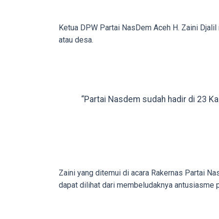
porn
videos
Ketua DPW Partai NasDem Aceh H. Zaini Djalil 
to
atau desa.
our
website
in
several
different
“Partai Nasdem sudah hadir di 23 K
formats.
18tube
Every
porn
video
you
Zaini yang ditemui di acara Rakernas Partai N
upload
dapat dilihat dari membeludaknya antusiasme p
will
be
processed