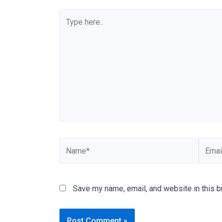
You
Type
will
here..
also
find
gay
and
transsexual
porn
videos
in
their
Name*
Email*
corresponding
sections
on
our
Save my name, email, and website in this b
website.
Watching
porn