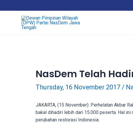
Skip
18Tube.tv
to
is
content
a
free
hosting
service
for
porn
videos.
NasDem Telah Hadir
You
can
create
Thursday, 16 November 2017
/
Na
your
verified
JAKARTA, (15 November): Perhelatan Akbar Rak
user
bakal dihadiri lebih dari 15.000 peserta. Ha
account
perubahan restorasi Indonesia.
to
upload