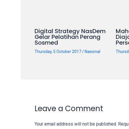
our
categorized
sex
sections
Digital Strategy NasDem
Mah
and
Gelar Pelatihan Perang
Diaj
Sosmed
Pers
choose
your
Thursday, 5 October 2017
/
Nasional
Thursd
favorite
one:
amateur
porn
videos,
anal,
big
Leave a Comment
ass,
blonde,
brunette,
Your email address will not be published.
Requi
etc.