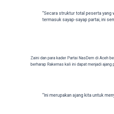
in
up
“Secara struktur total peserta yang 
to
termasuk sayap-sayap partai, ini se
5
working
days.
You
can
also
Zaini dan para kader Partai NasDem di Aceh 
use
berharap Rakernas kali ini dapat menjadi aja
our
embed
code
to
share
“Ini merupakan ajang kita untuk men
our
porn
videos