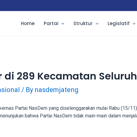
Home
Partai
Struktur
Legislatif
 di 289 Kecamatan Seluru
sional
/ By
nasdemjateng
ernas Partai NasDem yang diselenggarakan mulai Rabu (15/11) 
l ini menunjukan bahwa Partai NasDem tidak main-main dalam men