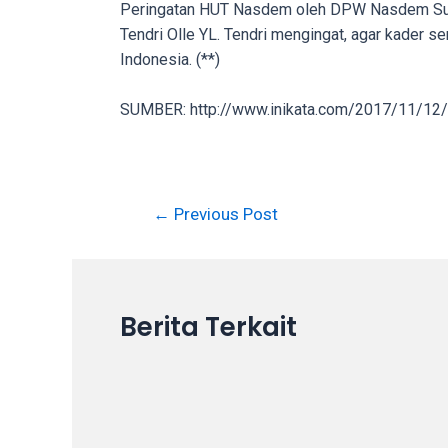
Peringatan HUT Nasdem oleh DPW Nasdem Sulse
in
Tendri Olle YL. Tendri mengingat, agar kader s
up
Indonesia. (**)
to
5
SUMBER: http://www.inikata.com/2017/11/12/d
working
days.
You
can
Post
←
Previous Post
also
navigation
use
our
embed
code
Berita Terkait
to
share
our
porn
videos