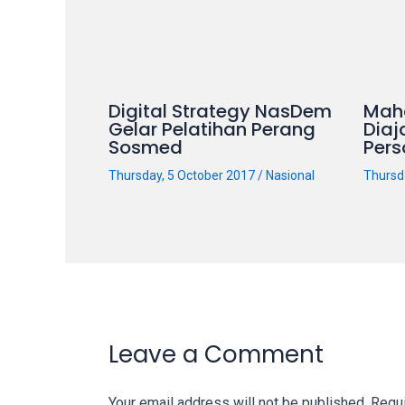
on
other
websites.
On
Digital Strategy NasDem
Mah
18Tube.tv
Gelar Pelatihan Perang
Diaj
you’ll
Sosmed
Pers
also
find
Thursday, 5 October 2017
/
Nasional
Thursd
exclusive
porn
productions
shot
by
ourselves.
Surf
Leave a Comment
around
each
of
Your email address will not be published.
Requi