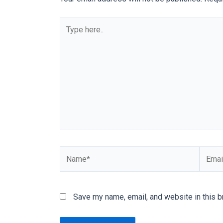
our
Type
categorized
here..
sex
sections
and
choose
your
favorite
one:
amateur
porn
videos,
Name*
Email*
anal,
big
ass,
Save my name, email, and website in this b
blonde,
brunette,
etc.