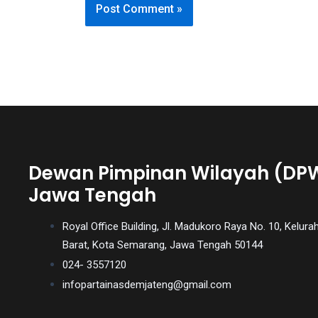
You
will
also
find
gay
and
transsexual
porn
videos
Dewan Pimpinan Wilayah (DP
in
Jawa Tengah
their
corresponding
Royal Office Building, Jl. Madukoro Raya No. 10, Kel
sections
Barat, Kota Semarang, Jawa Tengah 50144
on
our
024- 3557120
website.
infopartainasdemjateng@gmail.com
Watching
porn