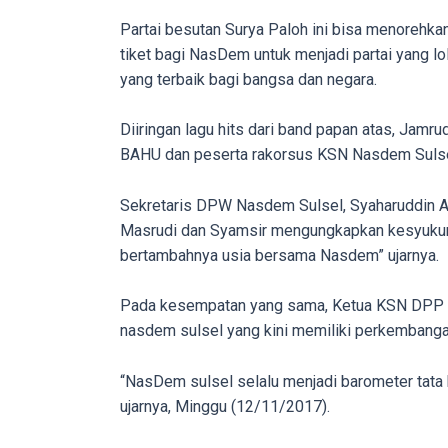
porn
Partai besutan Surya Paloh ini bisa menorehkan
videos
tiket bagi NasDem untuk menjadi partai yang lo
to
yang terbaik bagi bangsa dan negara.
our
website
Diiringan lagu hits dari band papan atas, Jam
in
BAHU dan peserta rakorsus KSN Nasdem Sulsel 
several
different
Sekretaris DPW Nasdem Sulsel, Syaharuddin Alri
formats.
Masrudi dan Syamsir mengungkapkan kesyukuran
18tube
bertambahnya usia bersama Nasdem” ujarnya.
Every
porn
Pada kesempatan yang sama, Ketua KSN DPP Na
video
nasdem sulsel yang kini memiliki perkembangan
you
upload
“NasDem sulsel selalu menjadi barometer tata k
will
ujarnya, Minggu (12/11/2017).
be
processed