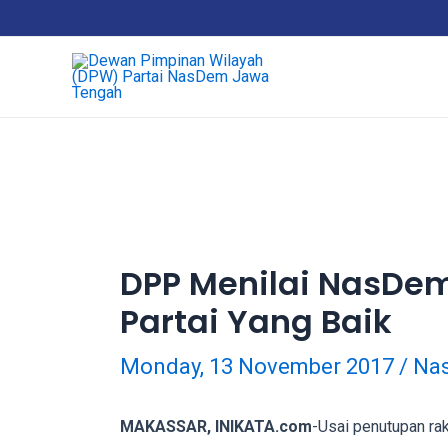
Skip
18Tube.tv
to
is
content
a
free
hosting
service
for
porn
videos.
You
can
DPP Menilai NasDem 
create
Partai Yang Baik
your
verified
user
Monday, 13 November 2017
/
Nas
account
to
MAKASSAR, INIKATA.com
-Usai penutupan ra
upload