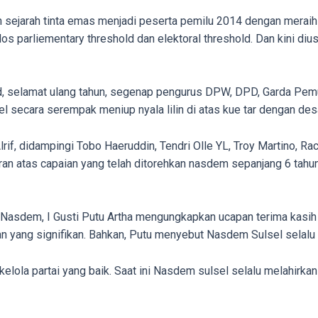
 sejarah tinta emas menjadi peserta pemilu 2014 dengan meraih 
los parliementary threshold dan elektoral threshold. Dan kini di
rud, selamat ulang tahun, segenap pengurus DPW, DPD, Garda Pem
secara serempak meniup nyala lilin di atas kue tar dengan desa
f, didampingi Tobo Haeruddin, Tendri Olle YL, Troy Martino, Rac
 atas capaian yang telah ditorehkan nasdem sepanjang 6 tahun
sdem, I Gusti Putu Artha mengungkapkan ucapan terima kasih a
 yang signifikan. Bahkan, Putu menyebut Nasdem Sulsel selalu m
elola partai yang baik. Saat ini Nasdem sulsel selalu melahirka