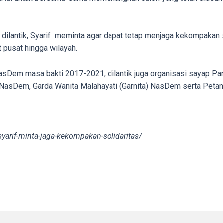
 dilantik, Syarif meminta agar dapat tetap menjaga kekompakan
 pusat hingga wilayah.
sDem masa bakti 2017-2021, dilantik juga organisasi sayap Pa
asDem, Garda Wanita Malahayati (Garnita) NasDem serta Peta
yarif-minta-jaga-kekompakan-solidaritas/