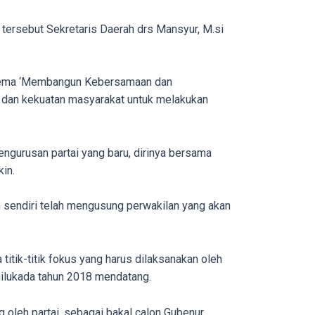
 tersebut Sekretaris Daerah drs Mansyur, M.si
g tema ‘Membangun Kebersamaan dan
 dan kekuatan masyarakat untuk melakukan
gurusan partai yang baru, dirinya bersama
in.
 sendiri telah mengusung perwakilan yang akan
tik-titik fokus yang harus dilaksanakan oleh
ilukada tahun 2018 mendatang.
oleh partai, sebagai bakal calon Gubenur