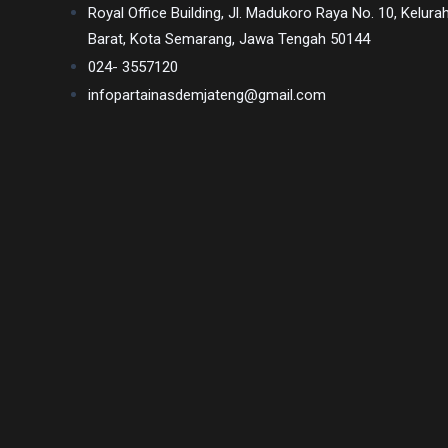
Royal Office Building, Jl. Madukoro Raya No. 10, Kel
videos
Barat, Kota Semarang, Jawa Tengah 50144
is
024- 3557120
completely
infopartainasdemjateng@gmail.com
free!