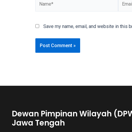
You
will
also
Save my name, email, and website in this b
find
gay
and
transsexual
porn
videos
in
their
corresponding
sections
on
our
Dewan Pimpinan Wilayah (DP
website.
Jawa Tengah
Watching
porn