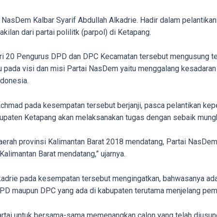
NasDem Kalbar Syarif Abdullah Alkadrie. Hadir dalam pelantikan
lan dari partai polilitk (parpol) di Ketapang.
a dari 20 Pengurus DPD dan DPC Kecamatan tersebut mengusun
 pada visi dan misi Partai NasDem yaitu menggalang kesadaran
ndonesia.
mad pada kesempatan tersebut berjanji, pasca pelantikan kepen
paten Ketapang akan melaksanakan tugas dengan sebaik mungk
erah provinsi Kalimantan Barat 2018 mendatang, Partai NasDem
Kalimantan Barat mendatang,” ujarnya.
drie pada kesempatan tersebut mengingatkan, bahwasanya ada ti
 DPD maupun DPC yang ada di kabupaten terutama menjelang pem
rtai untuk bersama-sama memenangkan calon yang telah diusung 