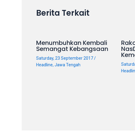
on
Berita Terkait
other
websites.
On
18Tube.tv
Menumbuhkan Kembali
Rako
you’ll
Semangat Kebangsaan
Nas
also
Kem
find
Saturday, 23 September 2017
/
Saturd
Headline
,
Jawa Tengah
exclusive
Headli
porn
productions
shot
by
ourselves.
Surf
around
each
of