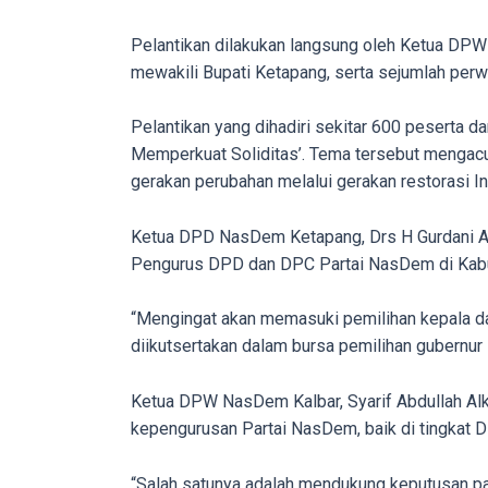
porn
videos
Pelantikan dilakukan langsung oleh Ketua DPW 
to
mewakili Bupati Ketapang, serta sejumlah perwaki
our
website
Pelantikan yang dihadiri sekitar 600 pesert
in
Memperkuat Soliditas’. Tema tersebut mengacu
several
gerakan perubahan melalui gerakan restorasi I
different
formats.
Ketua DPD NasDem Ketapang, Drs H Gurdani Ach
18tube
Pengurus DPD dan DPC Partai NasDem di Kabu
Every
porn
“Mengingat akan memasuki pemilihan kepala da
video
diikutsertakan dalam bursa pemilihan gubernur 
you
upload
Ketua DPW NasDem Kalbar, Syarif Abdullah Alka
will
kepengurusan Partai NasDem, baik di tingkat
be
processed
“Salah satunya adalah mendukung keputusan pa