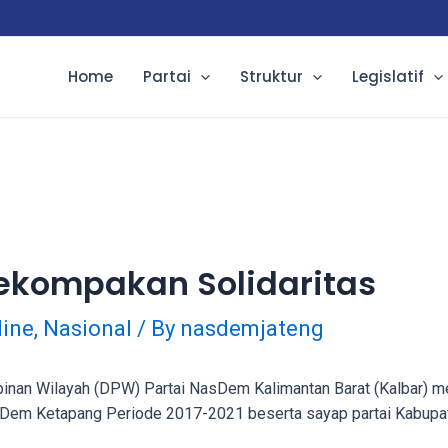
Home
Partai
Struktur
Legislatif
Kekompakan Solidaritas
line
,
Nasional
/ By
nasdemjateng
nan Wilayah (DPW) Partai NasDem Kalimantan Barat (Kalbar) m
m Ketapang Periode 2017-2021 beserta sayap partai Kabupaten