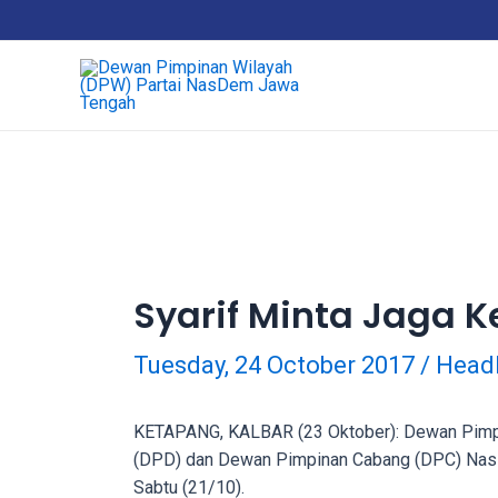
Skip
18Tube.tv
to
is
content
a
free
hosting
service
for
porn
videos.
You
can
Syarif Minta Jaga 
create
your
Tuesday, 24 October 2017
/
Head
verified
user
account
KETAPANG, KALBAR (23 Oktober): Dewan Pimpi
to
(DPD) dan Dewan Pimpinan Cabang (DPC) NasDe
upload
Sabtu (21/10).