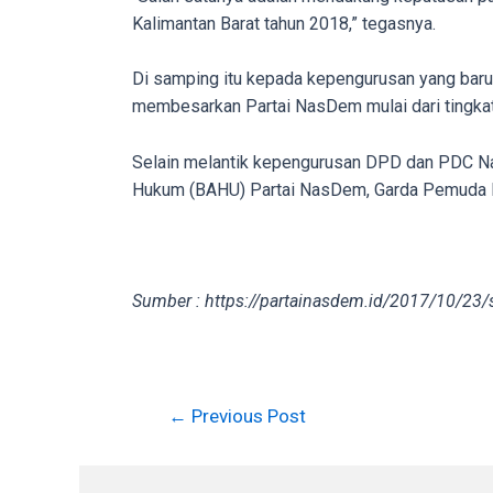
in
Kalimantan Barat tahun 2018,” tegasnya.
up
to
Di samping itu kepada kepengurusan yang baru
5
membesarkan Partai NasDem mulai dari tingkat
working
days.
Selain melantik kepengurusan DPD dan PDC Na
You
Hukum (BAHU) Partai NasDem, Garda Pemuda N
can
also
use
our
Sumber : https://partainasdem.id/2017/10/23/s
embed
code
to
share
Post
←
Previous Post
our
navigation
porn
videos