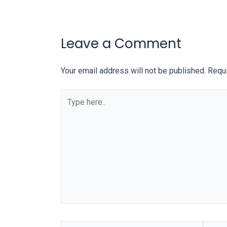
our
categorized
sex
Leave a Comment
sections
and
Your email address will not be published.
Requi
choose
your
Type
favorite
here..
one:
amateur
porn
videos,
anal,
big
ass,
blonde,
brunette,
etc.
Name*
Email*