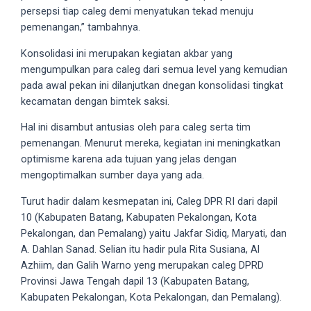
persepsi tiap caleg demi menyatukan tekad menuju
your
pemenangan,” tambahnya.
favorite
one:
Konsolidasi ini merupakan kegiatan akbar yang
amateur
mengumpulkan para caleg dari semua level yang kemudian
porn
pada awal pekan ini dilanjutkan dnegan konsolidasi tingkat
videos,
kecamatan dengan bimtek saksi.
anal,
big
Hal ini disambut antusias oleh para caleg serta tim
ass,
pemenangan. Menurut mereka, kegiatan ini meningkatkan
blonde,
optimisme karena ada tujuan yang jelas dengan
brunette,
mengoptimalkan sumber daya yang ada.
etc.
Turut hadir dalam kesmepatan ini, Caleg DPR RI dari dapil
You
10 (Kabupaten Batang, Kabupaten Pekalongan, Kota
will
Pekalongan, dan Pemalang) yaitu Jakfar Sidiq, Maryati, dan
also
A. Dahlan Sanad. Selian itu hadir pula Rita Susiana, Al
find
Azhiim, dan Galih Warno yeng merupakan caleg DPRD
gay
Provinsi Jawa Tengah dapil 13 (Kabupaten Batang,
and
Kabupaten Pekalongan, Kota Pekalongan, dan Pemalang).
transsexual