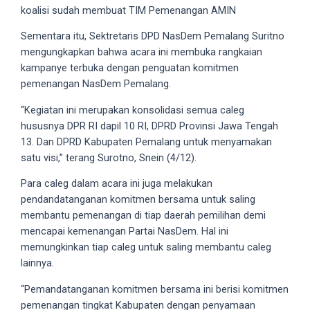
18Tube.tv
koalisi sudah membuat TIM Pemenangan AMIN
you’ll
Sementara itu, Sektretaris DPD NasDem Pemalang Suritno
also
mengungkapkan bahwa acara ini membuka rangkaian
find
kampanye terbuka dengan penguatan komitmen
exclusive
pemenangan NasDem Pemalang.
porn
productions
“Kegiatan ini merupakan konsolidasi semua caleg
shot
hususnya DPR RI dapil 10 RI, DPRD Provinsi Jawa Tengah
by
13. Dan DPRD Kabupaten Pemalang untuk menyamakan
ourselves.
satu visi,” terang Surotno, Snein (4/12).
Surf
around
Para caleg dalam acara ini juga melakukan
each
pendandatanganan komitmen bersama untuk saling
of
membantu pemenangan di tiap daerah pemilihan demi
our
mencapai kemenangan Partai NasDem. Hal ini
categorized
memungkinkan tiap caleg untuk saling membantu caleg
sex
lainnya.
sections
“Pemandatanganan komitmen bersama ini berisi komitmen
and
pemenangan tingkat Kabupaten dengan penyamaan
choose