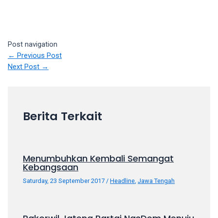
porn
videos
in
their
Post navigation
corresponding
←
Previous Post
sections
Next Post
→
on
our
website.
Watching
Berita Terkait
porn
videos
is
completely
Menumbuhkan Kembali Semangat
free!
Kebangsaan
Saturday, 23 September 2017
/
Headline
,
Jawa Tengah