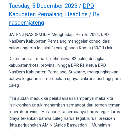
videos
Tuesday, 5 December 2023
/
DPD
to
Kabupaten Pemalang
,
Headline
/ By
our
nasdemjateng
website
in
JATENG.NASDEM.ID – Menghadapi Pemilu 2024, DPD
several
NasDem Kabupaten Pemalang menggelar konsolidasi
different
calon anggota legislatif (caleg) pada Kamis (30/11) lalu.
formats.
18tube
Dalam acara ini, hadir setidaknya 82 caleg di tingkat
Every
kabupaten/kota, provinsi, hingga DPR RI. Ketua DPD
porn
NasDem Kabupaten Pemalang, Suwarno, mengungkapkan
video
bahwa kegiatan ini merupakan upaya sinkronisasi bagi para
you
caleg.
upload
will
“Ini sudah masuk ke pelaksanaan kampanye maka kita
be
sinkronkan untuk menambah semangat dari teman-teman
processed
daerah-provinsi. Harapan kita semuanya harus tegak lurus.
in
Saya tekankan bahwa caleg harus tegak lurus, presiden
up
kita perjuangkan AMIN (Anies Baswedan – Muhaimin
to