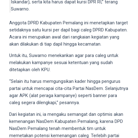
Iskandar), serta kita harus dapat kursi DPR RI,” terang
5
Suwarno.
working
days.
Anggota DPRD Kabupaten Pemalang ini menetapkan target
You
setidaknya satu kursi per dapil bagi caleg DPRD Kabupaten.
can
Acara ini merupakan awal dari rangkaian kegiatan yang
also
akan dilakukan di tiap dapil hingga kecamatan.
use
Untuk itu, Suwarno menekankan agar para caleg untuk
our
melakukan kampanye sesuai ketentuan yang sudah
embed
ditetapkan oleh KPU.
code
to
“Selain itu harus memgungsikan kader hingga pengurus
share
partai untuk mencapai cita-cita Partai NasDem. Selanjutnya
our
agar APK (alat peraga kampanye) seperti banner para
porn
caleg segera dilengkapi,” pesannya.
videos
on
Dari kegiatan ini, ia mengaku semangat dan optimis akan
other
kemenangan NasDem Kabupaten Pemalang, karena DPD
websites.
NasDem Pemalang tenah membentuk tim untuk
On
memetakan potensi kemenangan caleg. Terlebih partai