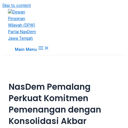
18Tube.tv
Skip to content
is
a
free
hosting
service
for
Main Menu
porn
videos.
You
can
create
NasDem Pemalang
your
verified
Perkuat Komitmen
user
account
Pemenangan dengan
to
upload
Konsolidasi Akbar
porn