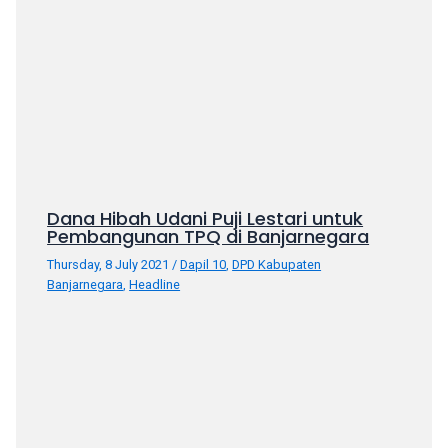
porn
videos
in
their
corresponding
sections
on
our
website.
Dana Hibah Udani Puji Lestari untuk
Watching
Pembangunan TPQ di Banjarnegara
porn
videos
Thursday, 8 July 2021
/
Dapil 10
,
DPD Kabupaten
is
Banjarnegara
,
Headline
completely
free!