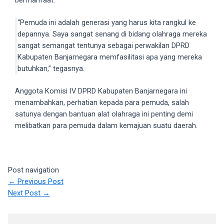
bermanfaat.
18Tube.tv
you’ll
“Pemuda ini adalah generasi yang harus kita rangkul ke
also
depannya. Saya sangat senang di bidang olahraga mereka
find
sangat semangat tentunya sebagai perwakilan DPRD
exclusive
Kabupaten Banjarnegara memfasilitasi apa yang mereka
porn
butuhkan,” tegasnya.
productions
shot
Anggota Komisi IV DPRD Kabupaten Banjarnegara ini
by
menambahkan, perhatian kepada para pemuda, salah
ourselves.
satunya dengan bantuan alat olahraga ini penting demi
Surf
melibatkan para pemuda dalam kemajuan suatu daerah.
around
each
of
our
Post navigation
categorized
←
Previous Post
sex
Next Post
→
sections
and
choose