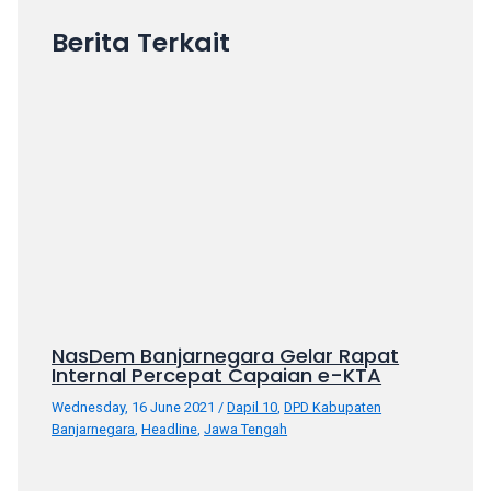
your
Berita Terkait
favorite
one:
amateur
porn
videos,
anal,
big
ass,
blonde,
brunette,
etc.
You
will
NasDem Banjarnegara Gelar Rapat
Internal Percepat Capaian e-KTA
also
find
Wednesday, 16 June 2021
/
Dapil 10
,
DPD Kabupaten
gay
Banjarnegara
,
Headline
,
Jawa Tengah
and
transsexual