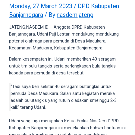
videos
Monday, 27 March 2023
/
DPD Kabupaten
to
Banjarnegara
/ By
nasdemjateng
our
website
JATENG.NASDEM.ID – Anggota DPRD Kabupaten
in
Banjarnegara, Udani Puji Lestari mendukung mendukung
several
potensi olahraga para pemuda di Desa Madukara,
different
Kecamatan Madukara, Kabupaten Banjarnegara.
formats.
18tube
Dalam kesempatan ini, Udani memberikan 40 seragam
Every
untuk tim bulu tangkis serta perlengkapan bulu tangkis
porn
kepada para pemuda di desa tersebut.
video
you
“Tadi saya beri sekitar 40 seragam bultangkis untuk
upload
pemuda Desa Madukara. Salah satu kegiatan meraka
will
adalah bulutangkis yang rutuin diadakan smeinggu 2-3
be
kali,” terang Udani.
processed
in
Udani yang juga merupakan Ketua Fraksi NasDem DPRD
up
Kabupaten Banjarnegara ini menekankan bahwa bantuan ini
to
merupakan komitmennya untuk terus mendukung