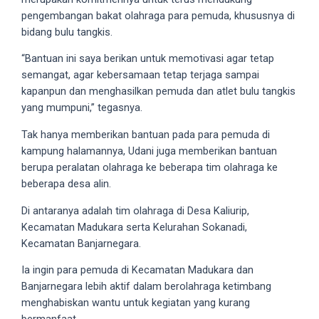
5
pengembangan bakat olahraga para pemuda, khususnya di
working
bidang bulu tangkis.
days.
“Bantuan ini saya berikan untuk memotivasi agar tetap
You
semangat, agar kebersamaan tetap terjaga sampai
can
kapanpun dan menghasilkan pemuda dan atlet bulu tangkis
also
yang mumpuni,” tegasnya.
use
our
Tak hanya memberikan bantuan pada para pemuda di
embed
kampung halamannya, Udani juga memberikan bantuan
code
berupa peralatan olahraga ke beberapa tim olahraga ke
to
beberapa desa alin.
share
Di antaranya adalah tim olahraga di Desa Kaliurip,
our
Kecamatan Madukara serta Kelurahan Sokanadi,
porn
Kecamatan Banjarnegara.
videos
on
Ia ingin para pemuda di Kecamatan Madukara dan
other
Banjarnegara lebih aktif dalam berolahraga ketimbang
websites.
menghabiskan wantu untuk kegiatan yang kurang
On