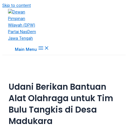
18Tube.tv
Skip to content
is
a
free
hosting
service
for
Main Menu
porn
videos.
You
can
create
Udani Berikan Bantuan
your
verified
Alat Olahraga untuk Tim
user
account
Bulu Tangkis di Desa
to
upload
Madukara
porn