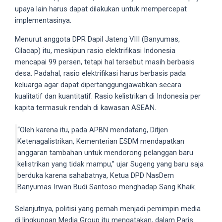
upaya lain harus dapat dilakukan untuk mempercepat
5
implementasinya.
working
days.
Menurut anggota DPR Dapil Jateng VIII (Banyumas,
You
Cilacap) itu, meskipun rasio elektrifikasi Indonesia
can
mencapai 99 persen, tetapi hal tersebut masih berbasis
also
desa. Padahal, rasio elektrifikasi harus berbasis pada
use
keluarga agar dapat dipertanggungjawabkan secara
our
kualitatif dan kuantitatif. Rasio kelistrikan di Indonesia per
embed
kapita termasuk rendah di kawasan ASEAN.
code
to
“Oleh karena itu, pada APBN mendatang, Ditjen
share
Ketenagalistrikan, Kementerian ESDM mendapatkan
our
anggaran tambahan untuk mendorong pelanggan baru
porn
kelistrikan yang tidak mampu,” ujar Sugeng yang baru saja
videos
berduka karena sahabatnya, Ketua DPD NasDem
on
Banyumas Irwan Budi Santoso menghadap Sang Khaik.
other
websites.
Selanjutnya, politisi yang pernah menjadi pemimpin media
On
di lingkungan Media Group itu mengatakan, dalam Paris