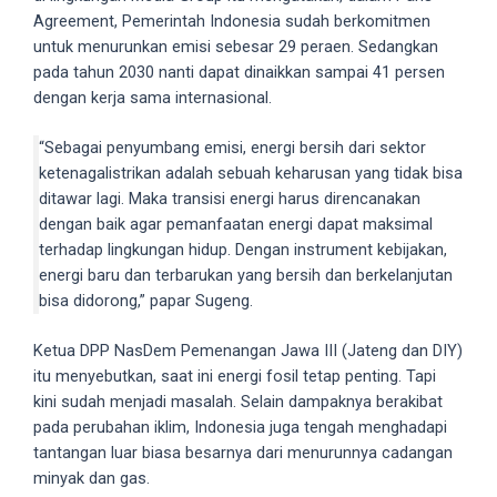
18Tube.tv
Agreement, Pemerintah Indonesia sudah berkomitmen
you’ll
untuk menurunkan emisi sebesar 29 peraen. Sedangkan
also
pada tahun 2030 nanti dapat dinaikkan sampai 41 persen
find
dengan kerja sama internasional.
exclusive
porn
“Sebagai penyumbang emisi, energi bersih dari sektor
productions
ketenagalistrikan adalah sebuah keharusan yang tidak bisa
shot
ditawar lagi. Maka transisi energi harus direncanakan
by
dengan baik agar pemanfaatan energi dapat maksimal
ourselves.
terhadap lingkungan hidup. Dengan instrument kebijakan,
Surf
energi baru dan terbarukan yang bersih dan berkelanjutan
around
bisa didorong,” papar Sugeng.
each
of
Ketua DPP NasDem Pemenangan Jawa III (Jateng dan DIY)
our
itu menyebutkan, saat ini energi fosil tetap penting. Tapi
categorized
kini sudah menjadi masalah. Selain dampaknya berakibat
sex
pada perubahan iklim, Indonesia juga tengah menghadapi
sections
tantangan luar biasa besarnya dari menurunnya cadangan
and
minyak dan gas.
choose