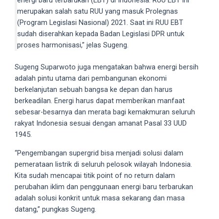
energi baru terbarukan (EBT) di Indonesia. RUU EBT ini
porn
merupakan salah satu RUU yang masuk Prolegnas
videos
(Program Legislasi Nasional) 2021. Saat ini RUU EBT
in
sudah diserahkan kepada Badan Legislasi DPR untuk
their
proses harmonisasi,” jelas Sugeng.
corresponding
sections
Sugeng Suparwoto juga mengatakan bahwa energi bersih
on
adalah pintu utama dari pembangunan ekonomi
our
berkelanjutan sebuah bangsa ke depan dan harus
website.
berkeadilan. Energi harus dapat memberikan manfaat
Watching
sebesar-besarnya dan merata bagi kemakmuran seluruh
porn
rakyat Indonesia sesuai dengan amanat Pasal 33 UUD
videos
1945.
is
completely
“Pengembangan supergrid bisa menjadi solusi dalam
free!
pemerataan listrik di seluruh pelosok wilayah Indonesia.
Kita sudah mencapai titik point of no return dalam
perubahan iklim dan penggunaan energi baru terbarukan
adalah solusi konkrit untuk masa sekarang dan masa
datang,” pungkas Sugeng.