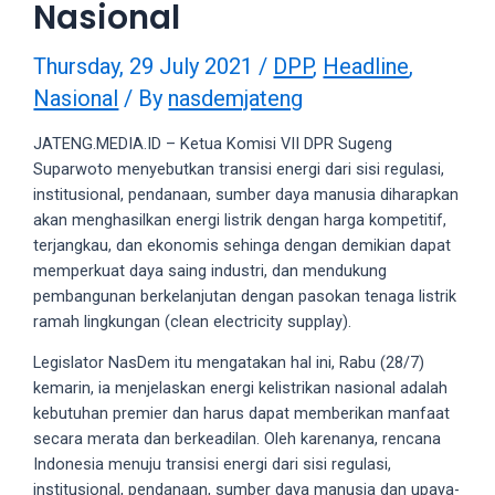
Nasional
videos
to
our
Thursday, 29 July 2021
/
DPP
,
Headline
,
website
Nasional
/ By
nasdemjateng
in
several
JATENG.MEDIA.ID – Ketua Komisi VII DPR Sugeng
different
Suparwoto menyebutkan transisi energi dari sisi regulasi,
formats.
institusional, pendanaan, sumber daya manusia diharapkan
18tube
akan menghasilkan energi listrik dengan harga kompetitif,
Every
terjangkau, dan ekonomis sehinga dengan demikian dapat
porn
memperkuat daya saing industri, dan mendukung
video
pembangunan berkelanjutan dengan pasokan tenaga listrik
you
ramah lingkungan (clean electricity supplay).
upload
Legislator NasDem itu mengatakan hal ini, Rabu (28/7)
will
kemarin, ia menjelaskan energi kelistrikan nasional adalah
be
kebutuhan premier dan harus dapat memberikan manfaat
processed
secara merata dan berkeadilan. Oleh karenanya, rencana
in
Indonesia menuju transisi energi dari sisi regulasi,
up
institusional, pendanaan, sumber daya manusia dan upaya-
to