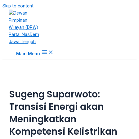
18Tube.tv
Skip to content
is
a
free
hosting
service
for
Main Menu
porn
videos.
You
can
create
Sugeng Suparwoto:
your
verified
Transisi Energi akan
user
account
Meningkatkan
to
upload
Kompetensi Kelistrikan
porn