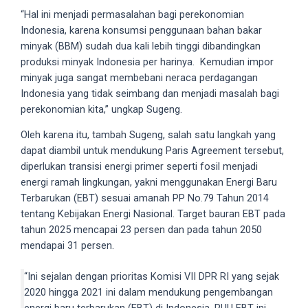
“Hal ini menjadi permasalahan bagi perekonomian
your
Indonesia, karena konsumsi penggunaan bahan bakar
favorite
minyak (BBM) sudah dua kali lebih tinggi dibandingkan
one:
produksi minyak Indonesia per harinya. Kemudian impor
amateur
minyak juga sangat membebani neraca perdagangan
porn
Indonesia yang tidak seimbang dan menjadi masalah bagi
videos,
perekonomian kita,” ungkap Sugeng.
anal,
big
Oleh karena itu, tambah Sugeng, salah satu langkah yang
ass,
dapat diambil untuk mendukung Paris Agreement tersebut,
blonde,
diperlukan transisi energi primer seperti fosil menjadi
brunette,
energi ramah lingkungan, yakni menggunakan Energi Baru
etc.
Terbarukan (EBT) sesuai amanah PP No.79 Tahun 2014
You
tentang Kebijakan Energi Nasional. Target bauran EBT pada
will
tahun 2025 mencapai 23 persen dan pada tahun 2050
also
mendapai 31 persen.
find
gay
“Ini sejalan dengan prioritas Komisi VII DPR RI yang sejak
and
2020 hingga 2021 ini dalam mendukung pengembangan
transsexual