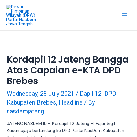
18Tube.tv
is
a
free
hosting
service
for
porn
Kordapil 12 Jateng Bangga
videos.
Atas Capaian e-KTA DPD
You
can
Brebes
create
your
Wednesday, 28 July 2021
/
Dapil 12
,
DPD
verified
Kabupaten Brebes
,
Headline
/ By
user
account
nasdemjateng
to
upload
JATENG.NASDEM.ID – Kordapil 12 Jateng H. Fajar Sigit
porn
Kusumajaya bertandang ke DPD Partai NasDem Kabupaten