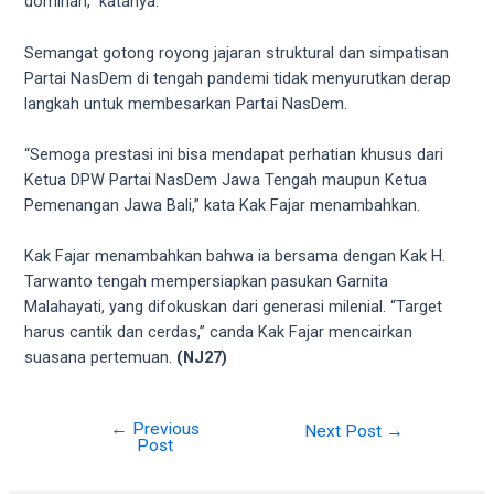
18Tube.tv
dominan,” katanya.
you’ll
also
Semangat gotong royong jajaran struktural dan simpatisan
find
Partai NasDem di tengah pandemi tidak menyurutkan derap
exclusive
langkah untuk membesarkan Partai NasDem.
porn
productions
“Semoga prestasi ini bisa mendapat perhatian khusus dari
shot
Ketua DPW Partai NasDem Jawa Tengah maupun Ketua
by
Pemenangan Jawa Bali,” kata Kak Fajar menambahkan.
ourselves.
Surf
Kak Fajar menambahkan bahwa ia bersama dengan Kak H.
around
Tarwanto tengah mempersiapkan pasukan Garnita
each
Malahayati, yang difokuskan dari generasi milenial. “Target
of
harus cantik dan cerdas,” canda Kak Fajar mencairkan
our
suasana pertemuan.
(NJ27)
categorized
sex
←
Previous
Next Post
→
sections
Post
and
choose