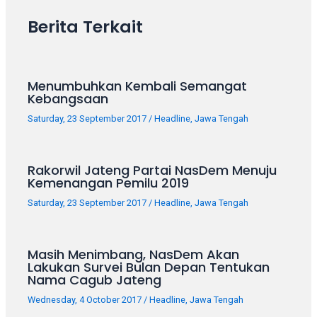
your
Berita Terkait
favorite
one:
amateur
porn
Menumbuhkan Kembali Semangat
videos,
Kebangsaan
anal,
Saturday, 23 September 2017
/
Headline
,
Jawa Tengah
big
ass,
blonde,
Rakorwil Jateng Partai NasDem Menuju
brunette,
Kemenangan Pemilu 2019
etc.
Saturday, 23 September 2017
/
Headline
,
Jawa Tengah
You
will
also
Masih Menimbang, NasDem Akan
find
Lakukan Survei Bulan Depan Tentukan
gay
Nama Cagub Jateng
and
Wednesday, 4 October 2017
/
Headline
,
Jawa Tengah
transsexual