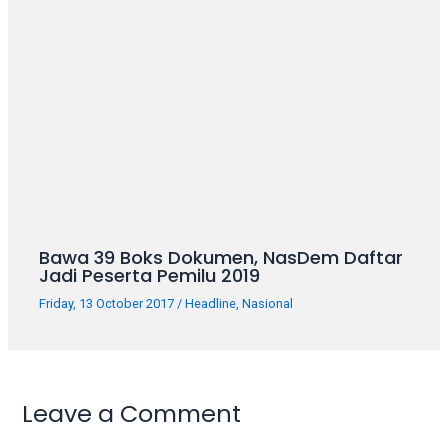
porn
videos
in
their
corresponding
sections
on
our
website.
Watching
porn
Bawa 39 Boks Dokumen, NasDem Daftar
videos
Jadi Peserta Pemilu 2019
is
completely
Friday, 13 October 2017
/
Headline
,
Nasional
free!
Leave a Comment