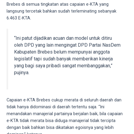
5
Brebes di semua tingkatan atas capaian e-KTA yang
working
langsung tercetak bahkan sudah terleminating sebanyak
days.
6.463 E-KTA.
You
can
“Ini patut dijadikan acuan dan model untuk ditiru
also
oleh DPD yang lain mengingat DPD Partai NasDem
use
Kabupaten Brebes belum mempunyai anggota
our
legislatif tapi sudah banyak memberikan kinerja
embed
yang bagi saya pribadi sangat membanggakan,”
code
pujinya.
to
share
our
porn
videos
Capaian e-KTA Brebes cukup merata di seluruh daerah dan
on
tidak hanya didominasi di daerah tertentu saja. “Ini
other
menandakan manajerial partainya berjalan baik, bila capaian
websites.
e-KTA tidak merata bisa diduga manajerial tidak tercipta
On
dengan baik bahkan bisa dikatakan egoisnya yang lebih