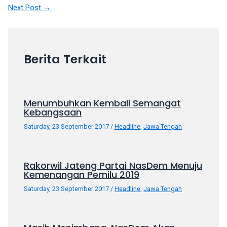
Next Post
→
your
favorite
one:
amateur
Berita Terkait
porn
videos,
anal,
big
Menumbuhkan Kembali Semangat
ass,
Kebangsaan
blonde,
Saturday, 23 September 2017
/
Headline
,
Jawa Tengah
brunette,
etc.
You
will
Rakorwil Jateng Partai NasDem Menuju
Kemenangan Pemilu 2019
also
find
Saturday, 23 September 2017
/
Headline
,
Jawa Tengah
gay
and
transsexual