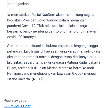
18Tube.tv
menegaskan.
you’ll
also
Ia memastikan Partai NasDem akan mendukung segala
find
kebijakan Presiden Joko Widodo dalam menangani
exclusive
pandemi Covid-19. “Tak ada kata lain selain bekerja
porn
bersama, bahu-membahu dan tolong menolong melawan
productions
covid-19,” katanya.
shot
Sementara itu situasi di Ibukota terpantau lengang hingga
by
petang ini. Lalu lintas di kawasan yang kerap menjadi lokasi
ourselves.
aksi massa tampak normal dengan tetap dibukanya arus
Surf
lalu lintas, seperti tampak di kawasan Patung Kuda, Jakarta
around
Pusat, termasuk di Jalan Medan Merdeka Barat ke arah
each
Harmoni yang menghubungkan kawasan Glodok menuju
of
Istana Jakarta.
(NJ30)
our
categorized
sex
sections
Post navigation
and
←
Previous Post
choose