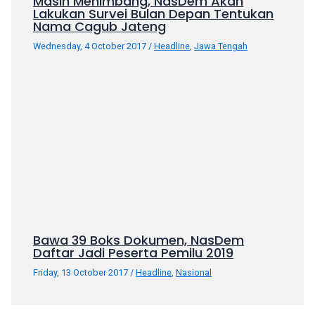
Masih Menimbang, NasDem Akan
porn
Lakukan Survei Bulan Depan Tentukan
videos
Nama Cagub Jateng
in
Wednesday, 4 October 2017
/
Headline
,
Jawa Tengah
their
corresponding
sections
on
our
website.
Watching
porn
videos
is
completely
free!
Bawa 39 Boks Dokumen, NasDem
Daftar Jadi Peserta Pemilu 2019
Friday, 13 October 2017
/
Headline
,
Nasional