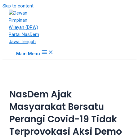
18Tube.tv
Skip to content
is
a
free
hosting
service
for
Main Menu
porn
videos.
You
can
create
NasDem Ajak
your
verified
Masyarakat Bersatu
user
account
Perangi Covid-19 Tidak
to
upload
Terprovokasi Aksi Demo
porn