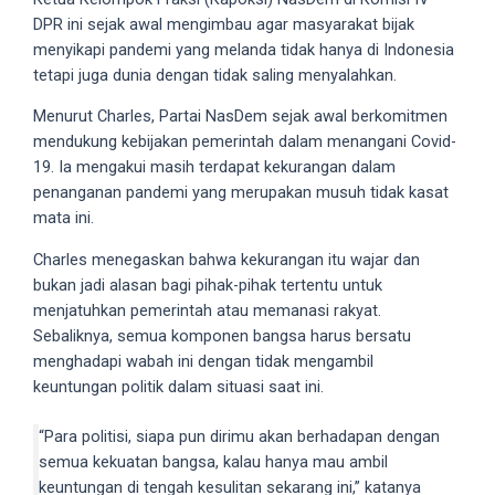
5
DPR ini sejak awal mengimbau agar masyarakat bijak
working
menyikapi pandemi yang melanda tidak hanya di Indonesia
days.
tetapi juga dunia dengan tidak saling menyalahkan.
You
Menurut Charles, Partai NasDem sejak awal berkomitmen
can
mendukung kebijakan pemerintah dalam menangani Covid-
also
19. Ia mengakui masih terdapat kekurangan dalam
use
penanganan pandemi yang merupakan musuh tidak kasat
our
mata ini.
embed
code
Charles menegaskan bahwa kekurangan itu wajar dan
to
bukan jadi alasan bagi pihak-pihak tertentu untuk
share
menjatuhkan pemerintah atau memanasi rakyat.
our
Sebaliknya, semua komponen bangsa harus bersatu
porn
menghadapi wabah ini dengan tidak mengambil
videos
keuntungan politik dalam situasi saat ini.
on
other
“Para politisi, siapa pun dirimu akan berhadapan dengan
websites.
semua kekuatan bangsa, kalau hanya mau ambil
On
keuntungan di tengah kesulitan sekarang ini,” katanya