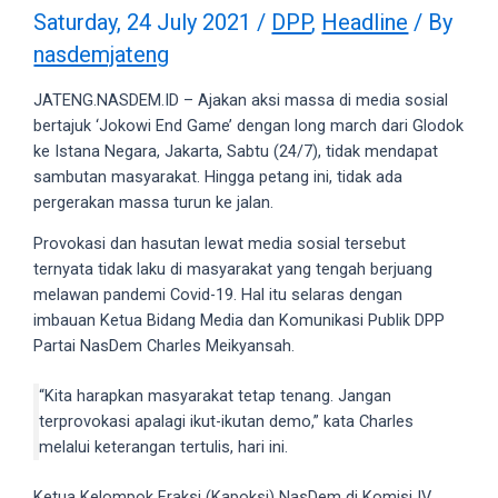
videos
Saturday, 24 July 2021
/
DPP
,
Headline
/ By
to
nasdemjateng
our
website
JATENG.NASDEM.ID – Ajakan aksi massa di media sosial
in
bertajuk ‘Jokowi End Game’ dengan long march dari Glodok
several
ke Istana Negara, Jakarta, Sabtu (24/7), tidak mendapat
different
sambutan masyarakat. Hingga petang ini, tidak ada
formats.
pergerakan massa turun ke jalan.
18tube
Every
Provokasi dan hasutan lewat media sosial tersebut
porn
ternyata tidak laku di masyarakat yang tengah berjuang
video
melawan pandemi Covid-19. Hal itu selaras dengan
you
imbauan Ketua Bidang Media dan Komunikasi Publik DPP
upload
Partai NasDem Charles Meikyansah.
will
be
“Kita harapkan masyarakat tetap tenang. Jangan
processed
terprovokasi apalagi ikut-ikutan demo,” kata Charles
in
melalui keterangan tertulis, hari ini.
up
to
Ketua Kelompok Fraksi (Kapoksi) NasDem di Komisi IV