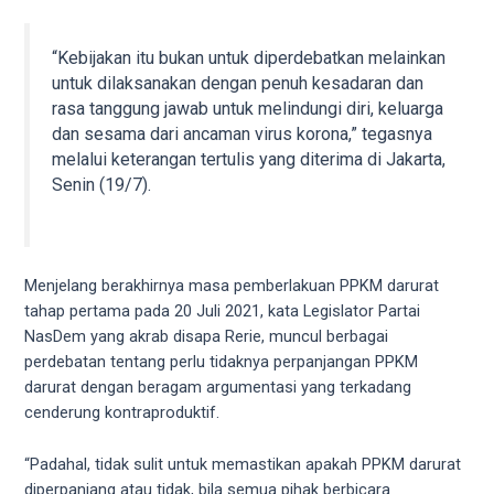
videos
to
our
“Kebijakan itu bukan untuk diperdebatkan melainkan
website
untuk dilaksanakan dengan penuh kesadaran dan
in
rasa tanggung jawab untuk melindungi diri, keluarga
several
dan sesama dari ancaman virus korona,” tegasnya
different
melalui keterangan tertulis yang diterima di Jakarta,
formats.
Senin (19/7).
18tube
Every
porn
video
Menjelang berakhirnya masa pemberlakuan PPKM darurat
you
tahap pertama pada 20 Juli 2021, kata Legislator Partai
upload
NasDem yang akrab disapa Rerie, muncul berbagai
will
perdebatan tentang perlu tidaknya perpanjangan PPKM
be
darurat dengan beragam argumentasi yang terkadang
processed
cenderung kontraproduktif.
in
up
“Padahal, tidak sulit untuk memastikan apakah PPKM darurat
to
diperpanjang atau tidak, bila semua pihak berbicara