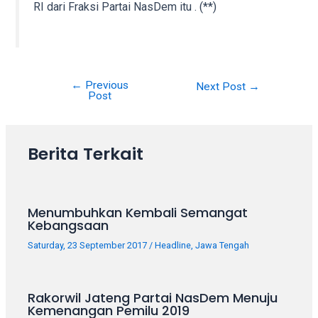
porn
RI dari Fraksi Partai NasDem itu . (**)
videos
in
their
corresponding
sections
←
Previous
Next Post
→
Post
on
our
website.
Berita Terkait
Watching
porn
videos
is
Menumbuhkan Kembali Semangat
completely
Kebangsaan
free!
Saturday, 23 September 2017
/
Headline
,
Jawa Tengah
Rakorwil Jateng Partai NasDem Menuju
Kemenangan Pemilu 2019