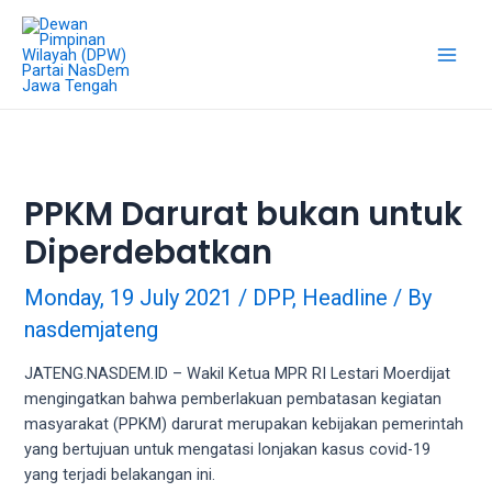
18Tube.tv
is
a
free
hosting
service
for
porn
PPKM Darurat bukan untuk
videos.
Diperdebatkan
You
can
create
Monday, 19 July 2021
/
DPP
,
Headline
/ By
your
nasdemjateng
verified
user
JATENG.NASDEM.ID – Wakil Ketua MPR RI Lestari Moerdijat
account
mengingatkan bahwa pemberlakuan pembatasan kegiatan
to
masyarakat (PPKM) darurat merupakan kebijakan pemerintah
upload
yang bertujuan untuk mengatasi lonjakan kasus covid-19
porn
yang terjadi belakangan ini.