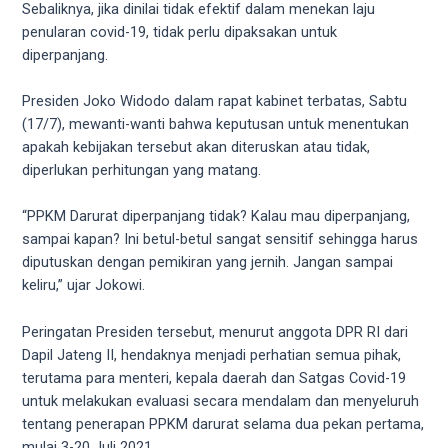
18Tube.tv
Sebaliknya, jika dinilai tidak efektif dalam menekan laju
you’ll
penularan covid-19, tidak perlu dipaksakan untuk
also
diperpanjang.
find
exclusive
Presiden Joko Widodo dalam rapat kabinet terbatas, Sabtu
porn
(17/7), mewanti-wanti bahwa keputusan untuk menentukan
productions
apakah kebijakan tersebut akan diteruskan atau tidak,
shot
diperlukan perhitungan yang matang.
by
ourselves.
“PPKM Darurat diperpanjang tidak? Kalau mau diperpanjang,
Surf
sampai kapan? Ini betul-betul sangat sensitif sehingga harus
around
diputuskan dengan pemikiran yang jernih. Jangan sampai
each
keliru,” ujar Jokowi.
of
our
Peringatan Presiden tersebut, menurut anggota DPR RI dari
categorized
Dapil Jateng II, hendaknya menjadi perhatian semua pihak,
sex
terutama para menteri, kepala daerah dan Satgas Covid-19
sections
untuk melakukan evaluasi secara mendalam dan menyeluruh
and
tentang penerapan PPKM darurat selama dua pekan pertama,
choose
mulai 3-20 Juli 2021.