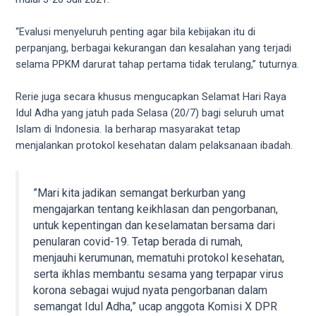
your
favorite
“Evalusi menyeluruh penting agar bila kebijakan itu di
one:
perpanjang, berbagai kekurangan dan kesalahan yang terjadi
amateur
selama PPKM darurat tahap pertama tidak terulang,” tuturnya.
porn
videos,
Rerie juga secara khusus mengucapkan Selamat Hari Raya
anal,
Idul Adha yang jatuh pada Selasa (20/7) bagi seluruh umat
big
Islam di Indonesia. Ia berharap masyarakat tetap
ass,
menjalankan protokol kesehatan dalam pelaksanaan ibadah.
blonde,
brunette,
etc.
”Mari kita jadikan semangat berkurban yang
You
mengajarkan tentang keikhlasan dan pengorbanan,
will
untuk kepentingan dan keselamatan bersama dari
also
penularan covid-19. Tetap berada di rumah,
find
menjauhi kerumunan, mematuhi protokol kesehatan,
gay
serta ikhlas membantu sesama yang terpapar virus
and
korona sebagai wujud nyata pengorbanan dalam
transsexual
semangat Idul Adha,” ucap anggota Komisi X DPR