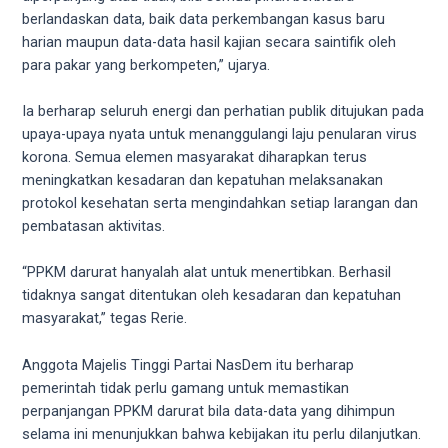
5
berlandaskan data, baik data perkembangan kasus baru
working
harian maupun data-data hasil kajian secara saintifik oleh
days.
para pakar yang berkompeten,” ujarya.
You
can
Ia berharap seluruh energi dan perhatian publik ditujukan pada
also
upaya-upaya nyata untuk menanggulangi laju penularan virus
use
korona. Semua elemen masyarakat diharapkan terus
our
meningkatkan kesadaran dan kepatuhan melaksanakan
embed
protokol kesehatan serta mengindahkan setiap larangan dan
code
pembatasan aktivitas.
to
share
“PPKM darurat hanyalah alat untuk menertibkan. Berhasil
our
tidaknya sangat ditentukan oleh kesadaran dan kepatuhan
porn
masyarakat,” tegas Rerie.
videos
on
Anggota Majelis Tinggi Partai NasDem itu berharap
other
pemerintah tidak perlu gamang untuk memastikan
websites.
perpanjangan PPKM darurat bila data-data yang dihimpun
On
selama ini menunjukkan bahwa kebijakan itu perlu dilanjutkan.