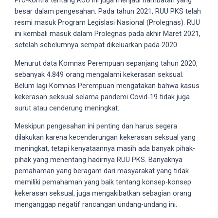
Pro-kontra tentang RUU ini juga menjadi hambatan yang
18Tube.tv
besar dalam pengesahan. Pada tahun 2021, RUU PKS telah
you’ll
resmi masuk Program Legislasi Nasional (Prolegnas). RUU
also
ini kembali masuk dalam Prolegnas pada akhir Maret 2021,
find
setelah sebelumnya sempat dikeluarkan pada 2020.
exclusive
porn
Menurut data Komnas Perempuan sepanjang tahun 2020,
productions
sebanyak 4.849 orang mengalami kekerasan seksual.
shot
Belum lagi Komnas Perempuan mengatakan bahwa kasus
by
kekerasan seksual selama pandemi Covid-19 tidak juga
ourselves.
surut atau cenderung meningkat.
Surf
Meskipun pengesahan ini penting dan harus segera
around
dilakukan karena kecenderungan kekerasan seksual yang
each
meningkat, tetapi kenyataannya masih ada banyak pihak-
of
pihak yang menentang hadirnya RUU PKS. Banyaknya
our
pemahaman yang beragam dari masyarakat yang tidak
categorized
memiliki pemahaman yang baik tentang konsep-konsep
sex
kekerasan seksual, juga mengakibatkan sebagian orang
sections
menganggap negatif rancangan undang-undang ini.
and
choose