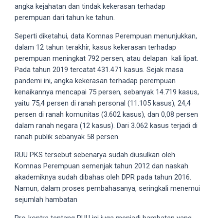
angka kejahatan dan tindak kekerasan terhadap
5
perempuan dari tahun ke tahun.
working
days.
Seperti diketahui, data Komnas Perempuan menunjukkan,
You
dalam 12 tahun terakhir, kasus kekerasan terhadap
can
perempuan meningkat 792 persen, atau delapan kali lipat.
also
Pada tahun 2019 tercatat 431.471 kasus. Sejak masa
use
pandemi ini, angka kekerasan terhadap perempuan
our
kenaikannya mencapai 75 persen, sebanyak 14.719 kasus,
embed
yaitu 75,4 persen di ranah personal (11.105 kasus), 24,4
code
persen di ranah komunitas (3.602 kasus), dan 0,08 persen
to
dalam ranah negara (12 kasus). Dari 3.062 kasus terjadi di
share
ranah publik sebanyak 58 persen.
our
RUU PKS tersebut sebenarya sudah diusulkan oleh
porn
Komnas Perempuan semenjak tahun 2012 dan naskah
videos
akademiknya sudah dibahas oleh DPR pada tahun 2016.
on
Namun, dalam proses pembahasanya, seringkali menemui
other
sejumlah hambatan
websites.
On