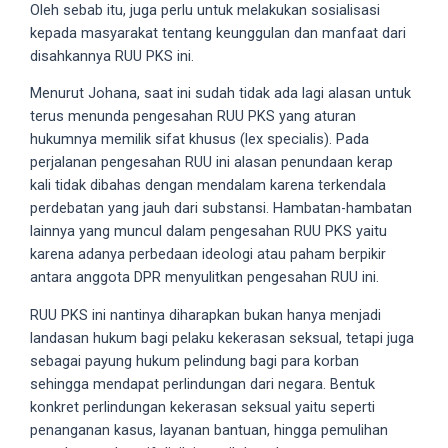
Oleh sebab itu, juga perlu untuk melakukan sosialisasi
your
kepada masyarakat tentang keunggulan dan manfaat dari
favorite
disahkannya RUU PKS ini.
one:
amateur
Menurut Johana, saat ini sudah tidak ada lagi alasan untuk
porn
terus menunda pengesahan RUU PKS yang aturan
videos,
hukumnya memilik sifat khusus (lex specialis). Pada
anal,
perjalanan pengesahan RUU ini alasan penundaan kerap
big
kali tidak dibahas dengan mendalam karena terkendala
ass,
perdebatan yang jauh dari substansi. Hambatan-hambatan
blonde,
lainnya yang muncul dalam pengesahan RUU PKS yaitu
brunette,
karena adanya perbedaan ideologi atau paham berpikir
etc.
antara anggota DPR menyulitkan pengesahan RUU ini.
You
RUU PKS ini nantinya diharapkan bukan hanya menjadi
will
landasan hukum bagi pelaku kekerasan seksual, tetapi juga
also
sebagai payung hukum pelindung bagi para korban
find
sehingga mendapat perlindungan dari negara. Bentuk
gay
konkret perlindungan kekerasan seksual yaitu seperti
and
penanganan kasus, layanan bantuan, hingga pemulihan
transsexual