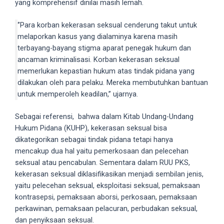
yang komprehensif dinilai masih lemah.
porn
videos
‘’Para korban kekerasan seksual cenderung takut untuk
in
melaporkan kasus yang dialaminya karena masih
their
terbayang-bayang stigma aparat penegak hukum dan
corresponding
ancaman kriminalisasi. Korban kekerasan seksual
sections
memerlukan kepastian hukum atas tindak pidana yang
on
dilakukan oleh para pelaku. Mereka membutuhkan bantuan
our
untuk memperoleh keadilan,’’ ujarnya.
website.
Watching
Sebagai referensi, bahwa dalam Kitab Undang-Undang
porn
Hukum Pidana (KUHP), kekerasan seksual bisa
videos
dikategorikan sebagai tindak pidana tetapi hanya
is
mencakup dua hal yaitu pemerkosaan dan pelecehan
completely
seksual atau pencabulan. Sementara dalam RUU PKS,
free!
kekerasan seksual diklasifikasikan menjadi sembilan jenis,
yaitu pelecehan seksual, eksploitasi seksual, pemaksaan
kontrasepsi, pemaksaan aborsi, perkosaan, pemaksaan
perkawinan, pemaksaan pelacuran, perbudakan seksual,
dan penyiksaan seksual.