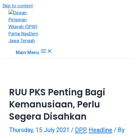
18Tube.tv
Skip to content
is
a
free
hosting
service
for
Main Menu
porn
videos.
You
can
create
RUU PKS Penting Bagi
your
verified
Kemanusiaan, Perlu
user
account
Segera Disahkan
to
upload
Thursday, 15 July 2021
/
DPP
,
Headline
/ By
porn