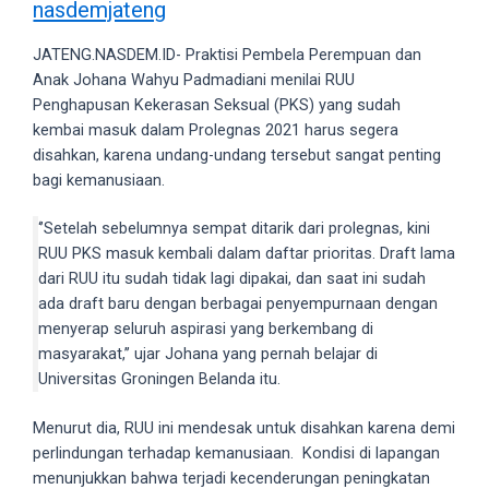
nasdemjateng
videos
to
JATENG.NASDEM.ID- Praktisi Pembela Perempuan dan
our
Anak Johana Wahyu Padmadiani menilai RUU
website
Penghapusan Kekerasan Seksual (PKS) yang sudah
in
kembai masuk dalam Prolegnas 2021 harus segera
several
disahkan, karena undang-undang tersebut sangat penting
different
bagi kemanusiaan.
formats.
18tube
‘’Setelah sebelumnya sempat ditarik dari prolegnas, kini
Every
RUU PKS masuk kembali dalam daftar prioritas. Draft lama
porn
dari RUU itu sudah tidak lagi dipakai, dan saat ini sudah
video
ada draft baru dengan berbagai penyempurnaan dengan
you
menyerap seluruh aspirasi yang berkembang di
upload
masyarakat,’’ ujar Johana yang pernah belajar di
will
Universitas Groningen Belanda itu.
be
processed
Menurut dia, RUU ini mendesak untuk disahkan karena demi
in
perlindungan terhadap kemanusiaan. Kondisi di lapangan
up
menunjukkan bahwa terjadi kecenderungan peningkatan
to